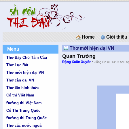
Home
Giới thiệu
Thơ mới hiện đại VN
Menu
Quan Trường
Thơ Bảy Chữ Tám Câu
Đặng Xuân Xuyến
*
đăng lúc 01:14:07 AM, A
Thơ Lục Bát
Thơ mới hiện đại VN
Thơ cận đại VN
Thơ tân hình thức
Cổ thi Việt Nam
Đường thi Việt Nam
Cổ Thi Trung Quốc
Đường thi Trung Quốc
Thơ các nước ngoài