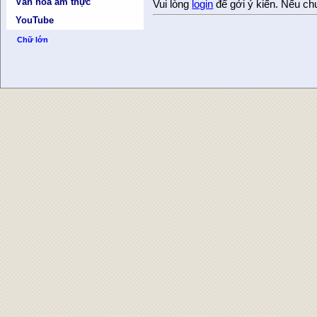
Văn hóa ẩm thực
Vui lòng
login
để gởi ý kiến. Nếu ch
YouTube
Chữ lớn