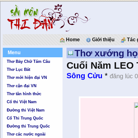
Home
Giới thiệu
Tác 
Thơ xướng họ
Menu
Thơ Bảy Chữ Tám Câu
Cuối Năm LEO T
Thơ Lục Bát
Sông Cửu
*
đăng lúc 
Thơ mới hiện đại VN
Thơ cận đại VN
Thơ tân hình thức
Cổ thi Việt Nam
Đường thi Việt Nam
Cổ Thi Trung Quốc
Đường thi Trung Quốc
Thơ các nước ngoài