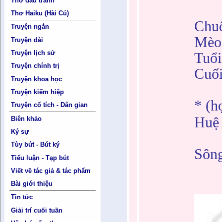
Thơ đấu tranh
Thơ Haiku (Hài Cú)
Chuộ
Truyện ngắn
Mèo 
Truyện dài
Truyện lịch sử
Tuổi
Truyện chính trị
Cuối
Truyện khoa học
Truyện kiếm hiệp
* (h
Truyện cổ tích - Dân gian
Huệ
Biên khảo
Ký sự
Tùy bút - Bút ký
Sôn
Tiểu luận - Tạp bút
Viết về tác giả & tác phẩm
Bài giới thiệu
Tin tức
Giải trí cuối tuần