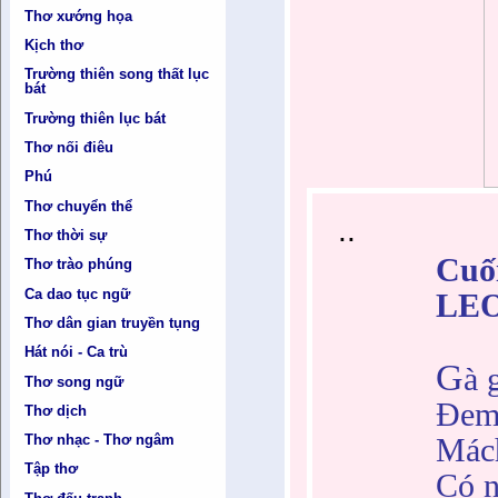
Thơ xướng họa
Kịch thơ
Trường thiên song thất lục
bát
Trường thiên lục bát
Thơ nối điêu
Phú
Thơ chuyển thể
..
Thơ thời sự
Cuố
Thơ trào phúng
Ca dao tục ngữ
LE
Thơ dân gian truyền tụng
Hát nói - Ca trù
G
à 
Thơ song ngữ
Đem 
Thơ dịch
Mách
Thơ nhạc - Thơ ngâm
Tập thơ
Có n