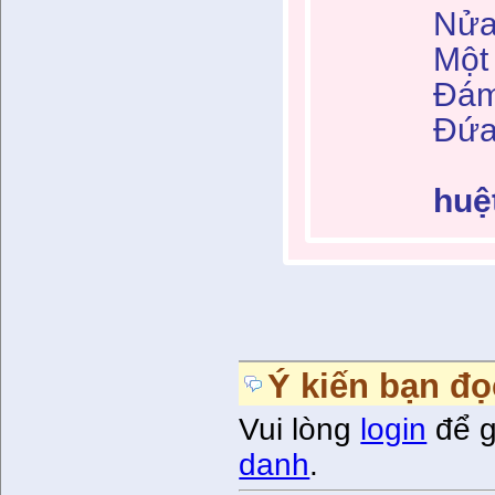
Nửa 
Một
Đám
Đứa
huệ
Ý kiến bạn đọ
Vui lòng
login
để g
danh
.