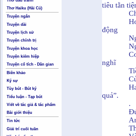
Thơ đấu tranh
tiêu tằn tiệ
Thơ Haiku (Hài Cú)
Ch
Truyện ngắn
Hơ
Truyện dài
động
Truyện lịch sử
Ng
Truyện chính trị
Ng
Truyện khoa học
Co
Truyện kiếm hiệp
nghĩ
Truyện cổ tích - Dân gian
Ti
Biên khảo
Củ
Ký sự
Ha
Tùy bút - Bút ký
quả”.
Tiểu luận - Tạp bút
.
Viết về tác giả & tác phẩm
Đú
Bài giới thiệu
An
Tin tức
Th
Giải trí cuối tuần