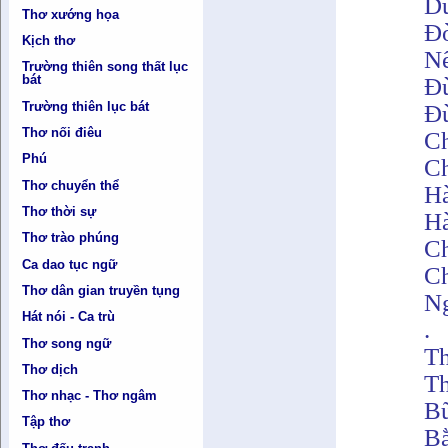
Dừ
Thơ xướng họa
Đờ
Kịch thơ
Nế
Trường thiên song thất lục
bát
Đừ
Trường thiên lục bát
Đừ
Thơ nối điêu
Ch
Phú
Ch
Thơ chuyển thể
Hà
Thơ thời sự
Hà
Thơ trào phúng
Ch
Ca dao tục ngữ
Ch
Thơ dân gian truyền tụng
Ng
Hát nói - Ca trù
.
Thơ song ngữ
Th
Thơ dịch
Th
Thơ nhạc - Thơ ngâm
Bữ
Tập thơ
Bằ