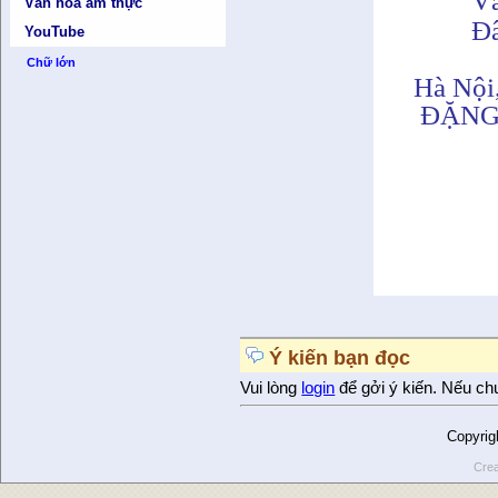
Và
Văn hóa ẩm thực
Đâ
YouTube
Chữ lớn
Hà Nội
ĐẶNG 
Ý kiến bạn đọc
Vui lòng
login
để gởi ý kiến. Nếu ch
Copyrig
Crea