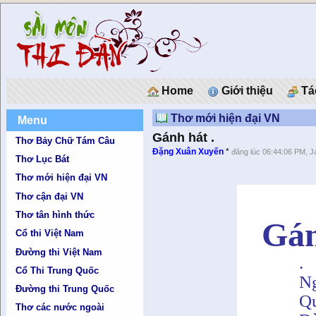
Home
Giới thiệu
Tác
Thơ mới hiện đại VN
Menu
Gánh hát .
Thơ Bảy Chữ Tám Câu
Đặng Xuân Xuyến
*
đăng lúc 06:44:06 PM, J
Thơ Lục Bát
Thơ mới hiện đại VN
Thơ cận đại VN
Thơ tân hình thức
Gán
Cổ thi Việt Nam
Đường thi Việt Nam
.
Cổ Thi Trung Quốc
Ng
Đường thi Trung Quốc
Qu
Thơ các nước ngoài