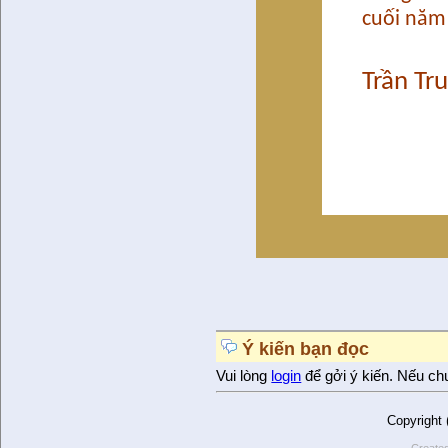
cuối năm
Trần Tr
Ý kiến bạn đọc
Vui lòng
login
để gởi ý kiến. Nếu ch
Copyright
Create