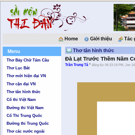
Home
Giới thiệu
Tác 
Thơ tân hình thức
Menu
Đà Lạt Trước Thềm Năm C
Thơ Bảy Chữ Tám Câu
Trần Trung Tá
*
đăng lúc 06:33:19 PM, Jan 16
Thơ Lục Bát
Thơ mới hiện đại VN
Thơ cận đại VN
Thơ tân hình thức
Cổ thi Việt Nam
Đường thi Việt Nam
Cổ Thi Trung Quốc
Đường thi Trung Quốc
Thơ các nước ngoài