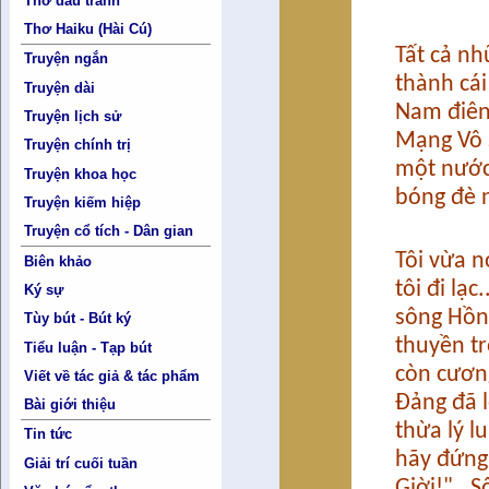
Thơ đấu tranh
Thơ Haiku (Hài Cú)
Tất cả nh
Truyện ngắn
thành cái
Truyện dài
Nam điên
Truyện lịch sử
Mạng Vô S
Truyện chính trị
một nước
Truyện khoa học
bóng đè n
Truyện kiếm hiệp
Truyện cổ tích - Dân gian
Tôi vừa n
Biên khảo
tôi đi lạc
Ký sự
sông Hồng
Tùy bút - Bút ký
thuyền tr
Tiểu luận - Tạp bút
còn cương
Viết về tác giả & tác phẩm
Đảng đã l
Bài giới thiệu
thừa lý l
Tin tức
hãy đứng
Giải trí cuối tuần
Giời!". S