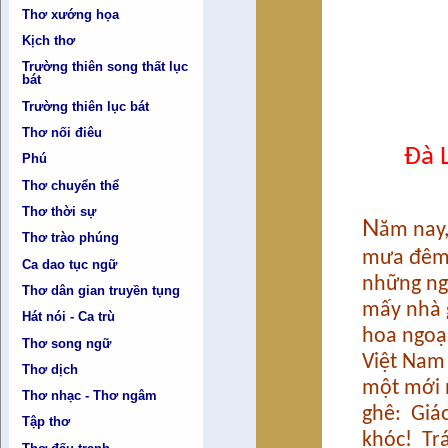
Thơ xướng họa
Kịch thơ
Trường thiên song thất lục
bát
Trường thiên lục bát
Thơ nối điêu
Đà Lạt
Phú
Thơ chuyển thể
Thơ thời sự
N
ăm nay,
Thơ trào phúng
mưa đêm 
Ca dao tục ngữ
những ng
Thơ dân gian truyền tụng
mấy nhà 
Hát nói - Ca trù
hoa ngoại
Thơ song ngữ
Việt Nam 
Thơ dịch
một mới n
Thơ nhạc - Thơ ngâm
ghê: Giá
Tập thơ
khóc! Tr