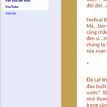
Văn hóa ẩm thực
đời đời..
YouTube
Chữ lớn
Festival 
Mà...làm 
cũng chẳ
đen sì...
chúng ta 
sửa soạn
*
Đ
à Lạt k
đau buốt
nước? Tô
nhớ thươn
trong sân