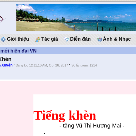
Giới thiệu
Tác giả
Diễn đàn
Ảnh & Nhạc
mới hiện đại VN
Khèn
n Xuyến
*
*
đăng lúc 12:11:10 AM, Oct 26, 2017
Số lần xem: 1214
Tiếng khèn
- tặng Vũ Thị Hương Mai -
.