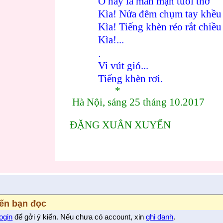
Ơ này là mằn mặn tuổi thơ
Kìa! Nửa đêm chụm tay khều 
Kìa! Tiếng khèn réo rắt chiề
Kìa!...
.
Vi vút gió...
Tiếng khèn rơi.
*
Hà Nội, sáng 25 tháng 10.2017
ĐẶNG XUÂN XUYẾN
iến bạn đọc
login
để gởi ý kiến. Nếu chưa có account, xin
ghi danh
.