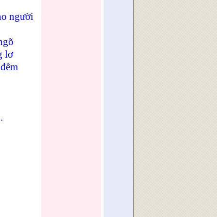
ho người
 ngõ
 lơ
 đêm
.