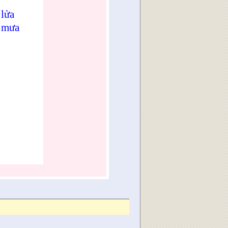
lửa
u mưa