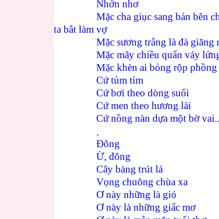
Nhởn nhơ
Mặc cha giục sang bản bên c
ta bắt làm vợ
Mặc sương trắng là đà giăng
Mặc mây chiều quẩn váy lửng
Mặc khèn ai bỏng rộp phồng
Cứ tủm tỉm
Cứ bơi theo dòng suối
Cứ men theo hương lài
Cứ nồng nàn dựa một bờ vai..
.
Đông
Ừ, đông
Cây bàng trút lá
Vọng chuông chùa xa
Ơ này những là gió
Ơ này là những giấc mơ