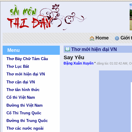
Home
Giới 
Thơ mới hiện đại VN
Menu
Say Yêu
Thơ Bảy Chữ Tám Câu
Đặng Xuân Xuyến
*
đăng lúc 01:02:42 AM, O
Thơ Lục Bát
Thơ mới hiện đại VN
Thơ cận đại VN
Thơ tân hình thức
Cổ thi Việt Nam
Đường thi Việt Nam
Cổ Thi Trung Quốc
Đường thi Trung Quốc
Thơ các nước ngoài