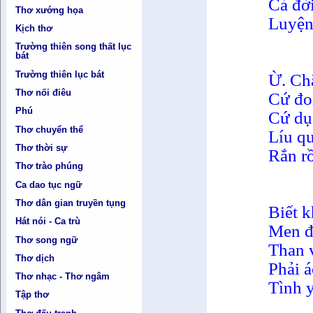
Cả đời
Thơ xướng họa
Luyện 
Kịch thơ
Trường thiên song thất lục
bát
Trường thiên lục bát
Ừ. Chẳ
Thơ nối điêu
Cứ đo
Phú
Cứ dụ
Thơ chuyển thể
Líu q
Thơ thời sự
Rắn rồ
Thơ trào phúng
Ca dao tục ngữ
Thơ dân gian truyền tụng
Biết 
Hát nói - Ca trù
Men đ
Thơ song ngữ
Than 
Thơ dịch
Phải 
Thơ nhạc - Thơ ngâm
Tình y
Tập thơ