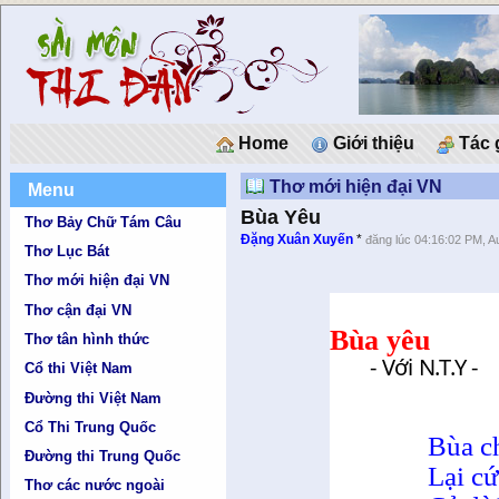
Home
Giới thiệu
Tác 
Thơ mới hiện đại VN
Menu
Bùa Yêu
Thơ Bảy Chữ Tám Câu
Đặng Xuân Xuyến
*
đăng lúc 04:16:02 PM, A
Thơ Lục Bát
Thơ mới hiện đại VN
Thơ cận đại VN
Bùa yêu
Thơ tân hình thức
- Với N.T.Y -
Cổ thi Việt Nam
Đường thi Việt Nam
Cổ Thi Trung Quốc
Bùa c
Đường thi Trung Quốc
Lại c
Thơ các nước ngoài