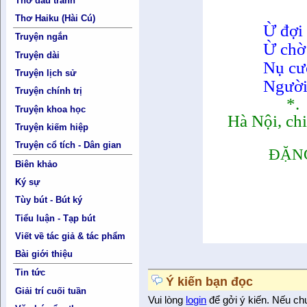
Thơ đấu tranh
Thơ Haiku (Hài Cú)
Ừ đợi
Truyện ngắn
Ừ chờ
Truyện dài
Nụ cư
Truyện lịch sử
Người 
Truyện chính trị
*.
Truyện khoa học
Hà Nội, ch
Truyện kiếm hiệp
Truyện cổ tích - Dân gian
ĐẶNG X
Biên khảo
Ký sự
Tùy bút - Bút ký
Tiểu luận - Tạp bút
Viết về tác giả & tác phẩm
Bài giới thiệu
Tin tức
Ý kiến bạn đọc
Giải trí cuối tuần
Vui lòng
login
để gởi ý kiến. Nếu ch