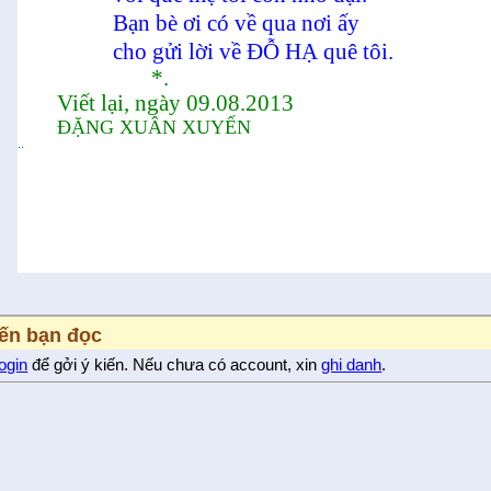
Bạn bè ơi có về qua nơi ấy
cho gửi lời về ĐỖ HẠ quê tôi.
*.
Viết lại, ngày 09.08.2013
ĐẶNG XUÂN XUYẾN
..
iến bạn đọc
login
để gởi ý kiến. Nếu chưa có account, xin
ghi danh
.