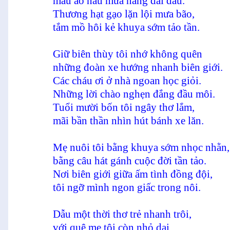
màu áo nâu mưa nắng dãi dầu.
Thương hạt gạo lặn lội mưa bão,
tắm mồ hôi kẻ khuya sớm tảo tần.
Giữ biên thùy tôi nhớ không quên
những đoàn xe hướng nhanh biên giới.
Các cháu ơi ở nhà ngoan học giỏi.
Những lời chào nghẹn đắng đầu môi.
Tuổi mười bốn tôi ngây thơ lắm,
mãi bần thần nhìn hút bánh xe lăn.
Mẹ nuôi tôi bằng khuya sớm nhọc nhằn
bằng câu hát gánh cuộc đời tần tảo.
Nơi biên giới giữa ấm tình đồng đội,
tôi ngỡ mình ngon giấc trong nôi.
Dẫu một thời thơ trẻ nhanh trôi,
với quê mẹ tôi còn nhỏ dại.