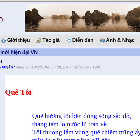
Giới thiệu
Tác giả
Diễn đàn
Ảnh & Nhạc
mới hiện đại VN
i
n Xuyến
*
*
đăng lúc 11:49:25 PM, Jun 29, 2017
Số lần xem: 1206
Quê Tôi
Quê hương tôi bên dòng sông sắc đỏ,
tháng tám lo nước lũ tràn về.
Tôi thương lắm vùng quê chiêm trũng 