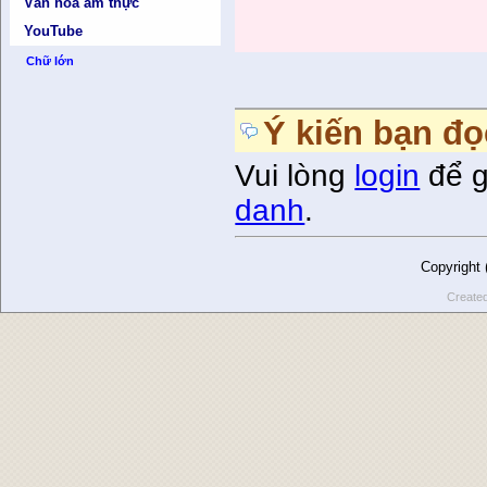
Văn hóa ẩm thực
YouTube
Chữ lớn
Ý kiến bạn đọ
Vui lòng
login
để g
danh
.
Copyright
Create