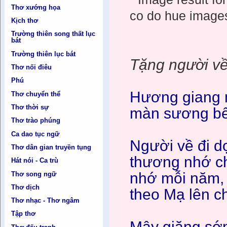
Thơ xướng họa
Kịch thơ
Trường thiên song thất lục
bát
Trường thiên lục bát
Tặng người về
Thơ nối điêu
Phú
Hương giang 
Thơ chuyển thể
Thơ thời sự
màn sương bế
Thơ trào phúng
Ca dao tục ngữ
Người về đi d
Thơ dân gian truyền tụng
thương nhớ c
Hát nói - Ca trù
nhớ mỗi năm,
Thơ song ngữ
Thơ dịch
theo Mạ lên ch
Thơ nhạc - Thơ ngâm
Tập thơ
Mây giăng sớ