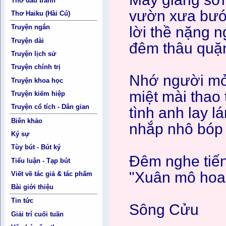
Thơ đấu tranh
vườn xưa bướ
Thơ Haiku (Hài Cú)
Truyện ngắn
lời thề nặng n
Truyện dài
đêm thâu quặn
Truyện lịch sử
Truyện chính trị
Nhớ người mở
Truyện khoa học
miệt mài thao
Truyện kiếm hiệp
Truyện cổ tích - Dân gian
tình anh lay 
Biên khảo
nhắp nhô bóp
Ký sự
Tùy bút - Bút ký
Đêm nghe tiế
Tiểu luận - Tạp bút
"Xuân mô hoa 
Viết về tác giả & tác phẩm
Bài giới thiệu
Tin tức
Sông Cửu
Giải trí cuối tuần