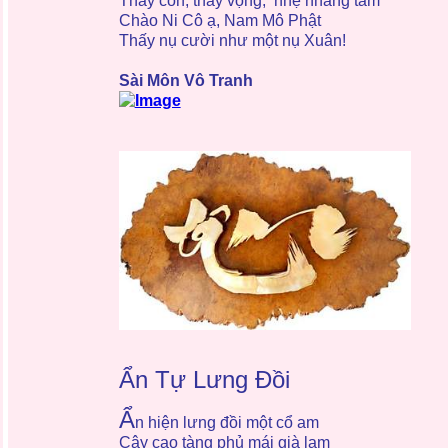
Thấy còn, thấy vọng, nhẹ nhàng tâm
Chào Ni Cô ạ, Nam Mô Phật
Thấy nụ cười như một nụ Xuân!
Sài Môn Vô Tranh
Ẩn Tự Lưng Đồi
Ẩ
n hiện lưng đồi một cổ am
Cây cao tàng phủ mái già lam