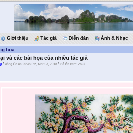
Giới thiệu
Tác giả
Diễn đàn
Ảnh & Nhạc
ng họa
ại và các bài họa của nhiều tác giả
g
*
*
đăng lúc 04:20:38 PM, Mar 03, 2018
Số lần xem: 2824