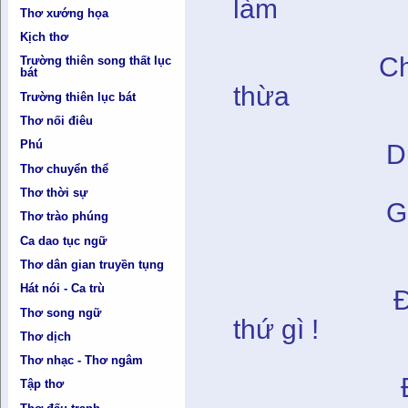
làm
Thơ xướng họa
Vừa độc 
Kịch thơ
Chăm chăm
Trường thiên song thất lục
bát
thừa
Trường thiên lục bát
Tranh gh
Thơ nối điêu
Phú
Dưới trên 
Thơ chuyển thể
Xếp ngôi
Thơ thời sự
Giành ăn. 
Thơ trào phúng
Ca dao tục ngữ
Bao nhi
Thơ dân gian truyền tụng
Hát nói - Ca trù
Độc quyền
Thơ song ngữ
thứ gì !
Thơ dịch
Tham la
Thơ nhạc - Thơ ngâm
Đã quên mấ
Tập thơ