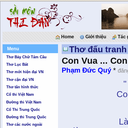
Home
Giới thiệu
Tác 
Thơ đấu tranh
Menu
Thơ Bảy Chữ Tám Câu
Con Vua ... Con
Thơ Lục Bát
Phạm Đức Quý
*
đăn
Thơ mới hiện đại VN
Thơ cận đại VN
"
Thơ tân hình thức
Con sãi ở 
Cổ thi Việt Nam
Đường thi Việt Nam
Cổ Thi Trung Quốc
Ngày xưa
Đường thi Trung Quốc
Là trông v
Thơ các nước ngoài