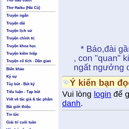
" Bất bì
Thơ đấu tranh
Thơ Haiku (Hài Cú)
Con vua th
Truyện ngắn
Truyện dài
Phạ
Truyện lịch sử
Truyện chính trị
Truyện khoa học
* Báo,đài gần
Truyện kiếm hiệp
, con "quan" 
Truyện cổ tích - Dân gian
ngất ngưởng dù
Biên khảo
Ký sự
Ý kiến bạn đọ
Tùy bút - Bút ký
Tiểu luận - Tạp bút
Vui lòng
login
để g
Viết về tác giả & tác phẩm
danh
.
Bài giới thiệu
Tin tức
Giải trí cuối tuần