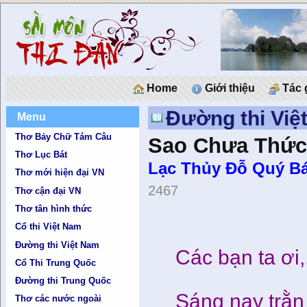
Home
Giới thiệu
Tác 
Đường thi Việ
Menu
Thơ Bảy Chữ Tám Câu
Sao Chưa Thức
Thơ Lục Bát
Lạc Thủy Ðỗ Quý Bá
Thơ mới hiện đại VN
2467
Thơ cận đại VN
Thơ tân hình thức
Cổ thi Việt Nam
Đường thi Việt Nam
Các bạn ta ơi,
Cổ Thi Trung Quốc
Đường thi Trung Quốc
Sáng nay trằn
Thơ các nước ngoài