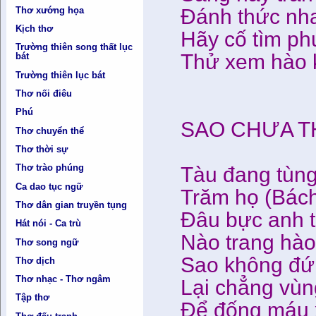
Thơ xướng họa
Đánh thức nha
Kịch thơ
Hãy cố tìm ph
Trường thiên song thất lục
Thử xem hào k
bát
Trường thiên lục bát
Thơ nối điêu
Phú
SAO CHƯA T
Thơ chuyển thể
Thơ thời sự
Thơ trào phúng
Tàu đang tùng
Ca dao tục ngữ
Trăm họ (Bách
Thơ dân gian truyền tụng
Đâu bực anh t
Hát nói - Ca trù
Nào trang hào
Thơ song ngữ
Sao không đứ
Thơ dịch
Thơ nhạc - Thơ ngâm
Lại chẳng vùn
Tập thơ
Để đống máu 