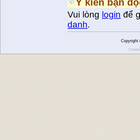
Ý kiến bạn đọ
Vui lòng
login
để g
danh
.
Copyright
Create