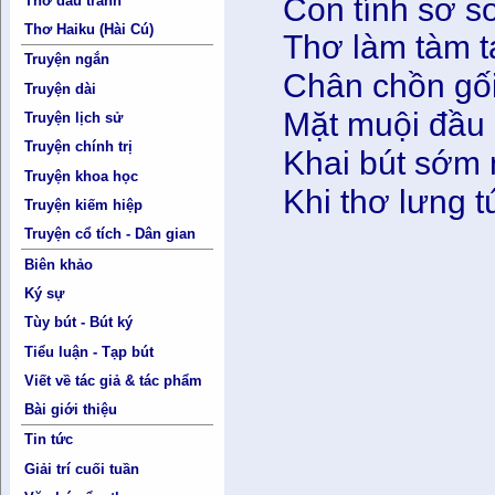
Con tính sơ 
Thơ đấu tranh
Thơ Haiku (Hài Cú)
Thơ làm tàm t
Truyện ngắn
Chân chồn gối
Truyện dài
Mặt muội đầu 
Truyện lịch sử
Truyện chính trị
Khai bút sớm 
Truyện khoa học
Khi thơ lưng t
Truyện kiếm hiệp
Truyện cổ tích - Dân gian
Biên khảo
Ký sự
Tùy bút - Bút ký
Tiểu luận - Tạp bút
Viết về tác giả & tác phẩm
Bài giới thiệu
Tin tức
Giải trí cuối tuần