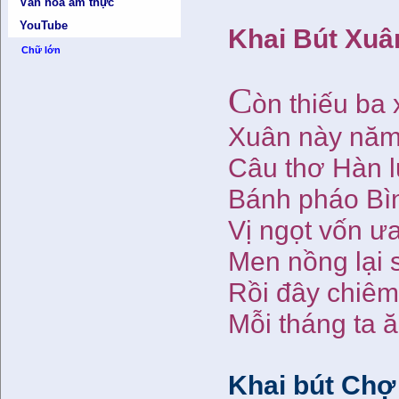
Văn hóa ẩm thực
YouTube
Khai Bút Xuâ
Chữ lớn
C
òn thiếu ba
Xuân này năm
Câu thơ Hàn l
Bánh pháo Bìn
Vị ngọt vốn ưa
Men nồng lại 
Rồi đây chiêm
Mỗi tháng ta ă
Khai bút Chợ