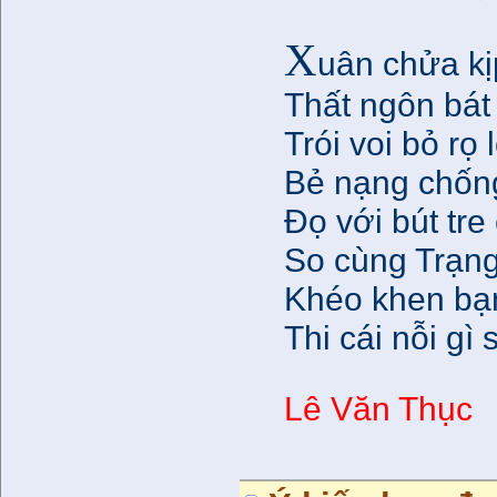
X
uân chửa kị
Thất ngôn bát
Trói voi bỏ rọ
Bẻ nạng chống
Đọ với bút tre
So cùng Trạng
Khéo khen bạn 
Thi cái nỗi gì 
Lê Văn Thục