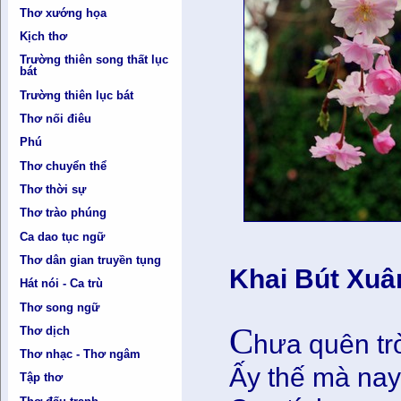
Thơ xướng họa
Kịch thơ
Trường thiên song thất lục
bát
Trường thiên lục bát
Thơ nối điêu
Phú
Thơ chuyển thể
Thơ thời sự
Thơ trào phúng
Ca dao tục ngữ
Thơ dân gian truyền tụng
Khai Bút Xuâ
Hát nói - Ca trù
Thơ song ngữ
C
Thơ dịch
hưa quên tr
Thơ nhạc - Thơ ngâm
Ấy thế mà nay
Tập thơ