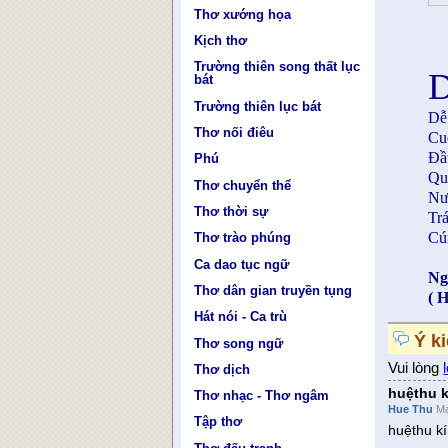
Thơ xướng họa
Kịch thơ
Trường thiên song thất lục
bát
Trường thiên lục bát
Dễ
Thơ nối điêu
Cu
Đầ
Phú
Qu
Thơ chuyển thể
Nư
Thơ thời sự
Trá
Cúi
Thơ trào phúng
Ca dao tục ngữ
Ng
Thơ dân gian truyền tụng
( 
Hát nói - Ca trù
Ý k
Thơ song ngữ
Vui lòng
Thơ dịch
huệthu 
Thơ nhạc - Thơ ngâm
Hue Thu
Ma
Tập thơ
huệthu k