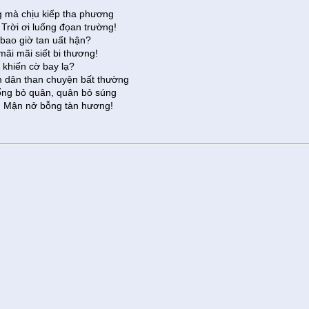
g mà chịu kiếp tha phương
Trời ơi luống đọan trường!
bao giờ tan uất hận?
ãi mãi siết bi thương!
 khiến cờ bay lạ?
 dân than chuyện bất thường
ng bỏ quân, quân bỏ súng
, Mận nở bỗng tàn hương!