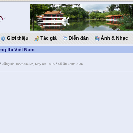
Giới thiệu
Tác giả
Diễn đàn
Ảnh & Nhạc
g thi Việt Nam
*
*
đăng lúc 10:28:06 AM, May 09, 2015
Số lần xem: 2036