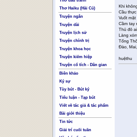
Thơ đấu tranh
Khi khôn
Thơ Haiku (Hài Cú)
Cầu thực 
Truyện ngắn
Vuốt mặt 
Cầm tay m
Truyện dài
Thủ đô ai
Truyện lịch sử
Làng xóm
Truyện chính trị
Tổng Thố
Đào, Mai
Truyện khoa học
Truyện kiếm hiệp
huệthu
Truyện cổ tích - Dân gian
Biên khảo
Ký sự
Tùy bút - Bút ký
Tiểu luận - Tạp bút
Viết về tác giả & tác phẩm
Bài giới thiệu
Tin tức
Giải trí cuối tuần