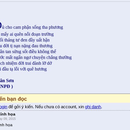
D
ù cho cam phận sống tha phương
 mấy ai quên nỗi đoạn trường
ối tháng tư đen đầy uất hận
u đời tị nạn nặng đau thương
ân tan sửng sốt điều không thể
ớc mất ngẩn ngơ chuyện chẳng thường
ch nhiệm đời trai đành lỡ dở
 đầu tạ lỗi với quê hương
ân Sơn
HNPĐ )
iến bạn đọc
login
để gởi ý kiến. Nếu chưa có account, xin
ghi danh
.
kính họa
y 09, 2015
ính họa