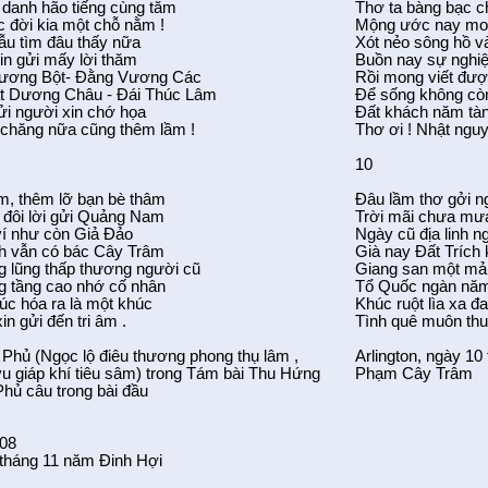
danh hão tiếng cùng tăm
Thơ ta bàng bạc 
c đời kia một chỗ nằm !
Mộng ước nay mo
ẫu tìm đâu thấy nữa
Xót nẻo sông hồ v
in gửi mấy lời thăm
Buồn nay sự nghi
Vương Bột- Đằng Vương Các
Rồi mong viết đượ
t Dương Châu - Đái Thúc Lâm
Để sống không còn
gửi người xin chớ họa
Đất khách năm tà
 chăng nữa cũng thêm lầm !
Thơ ơi ! Nhật ngu
10
m, thêm lỡ bạn bè thâm
Đâu lầm thơ gởi n
 đôi lời gửi Quảng Nam
Trời mãi chưa m
ví như còn Giả Đảo
Ngày cũ địa linh 
h vẫn có bác Cây Trâm
Già nay Đất Trích
g lũng thấp thương người cũ
Giang san một mản
g tầng cao nhớ cố nhân
Tổ Quốc ngàn năm
c hóa ra là một khúc
Khúc ruột lìa xa đ
in gửi đến tri âm .
Tình quê muôn th
 Phủ (Ngọc lộ điêu thương phong thụ lâm ,
Arlington, ngày 1
u giáp khí tiêu sâm) trong Tám bài Thu Hứng
Phạm Cây Trâm
hủ câu trong bài đầu
008
 tháng 11 năm Đinh Hợi