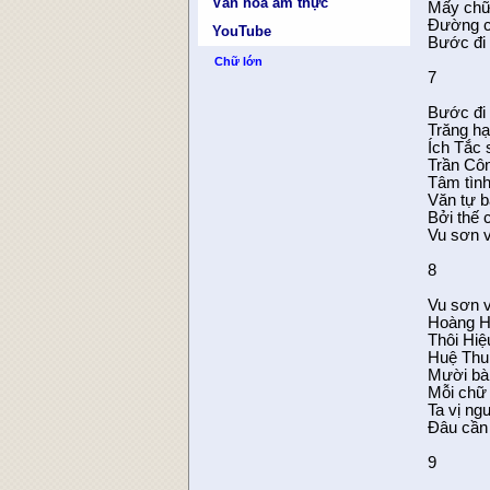
Văn hóa ẩm thực
Mấy chữ
Đường cũ
YouTube
Bước đi 
Chữ lớn
7
Bước đi 
Trăng hạ
Ích Tắc 
Trần Cô
Tâm tình
Văn tự 
Bởi thế 
Vu sơn v
8
Vu sơn v
Hoàng Hạ
Thôi Hiệ
Huệ Thu
Mười bài
Mỗi chữ
Ta vị ng
Đâu cần 
9