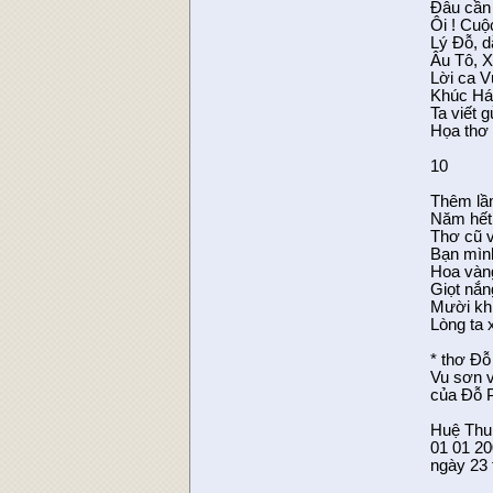
Đâu cần 
Ôi ! Cuộ
Lý Đỗ, d
Âu Tô, X
Lời ca 
Khúc Há
Ta viết 
Họa thơ
10
Thêm lầ
Năm hết
Thơ cũ 
Bạn mìn
Hoa vàn
Giọt nắn
Mười khú
Lòng ta x
* thơ Đỗ
Vu sơn v
của Đỗ P
Huệ Thu
01 01 2
ngày 23