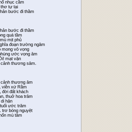
hổ nhục cầm
thơ tự tại
thản bước đi thầm
thản bước đi thầm
ộng quá tầm
 mù mịt phủ
ghĩa đoạn trường ngâm
ộ mong vô vọng
phùng ước vọng âm
 Ôi! mạt vận
t cảnh thương sâm.
t cảnh thương âm
, viễn xứ Rằm
, đời đất khách
n, thuở hoa trâm
 di hận
tuổi ước trăm
.. trơ bóng nguyệt
chốn mù tăm