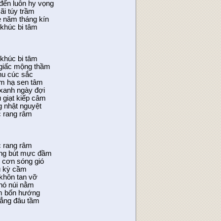
đến luôn hy vọng
i túy trầm
 năm tháng kín
 khúc bi tâm
 khúc bi tâm
 giấc mộng thầm
hu cúc sắc
óm hạ sen tâm
xanh ngày đợi
 giạt kiếp câm
g nhật nguyệt
c rang râm
c rang râm
ơng bút mực đầm
 cơn sóng gió
ú kỳ cầm
khôn tan vỡ
hó núi nằm
ôm bốn hướng
hẳng đâu tầm