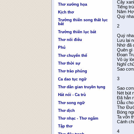
Cây xanh 
Thơ xướng họa
Tiếng tr
Năm Hợi
Kịch thơ
Quý nha
Trường thiên song thất lục
bát
2
Trường thiên lục bát
Quý nha
Thơ nối điêu
Lưu lại 
Nhớ đã 
Phú
Quên gì
Đoạn Tr
Thơ chuyển thể
Vô úy lò
Thơ thời sự
Nghĩ chữ
Sao cơn
Thơ trào phúng
3
Ca dao tục ngữ
Thơ dân gian truyền tụng
Sao cơn
Nét bút 
Hát nói - Ca trù
Đã hẳn 
Dẫu cho
Thơ song ngữ
Thơ Đườ
Thơ dịch
Bóng ng
Ta vốn t
Thơ nhạc - Thơ ngâm
Cánh chi
Tập thơ
4