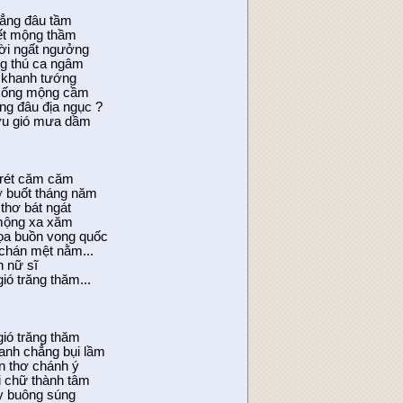
hẳng đâu tầm
ết mộng thầm
ời ngất ngưởng
g thú ca ngâm
i khanh tướng
sống mộng cầm
ng đâu địa ngục ?
ợu gió mưa dầm
rét căm căm
ơ buốt tháng năm
thơ bát ngát
 mộng xa xăm
a buồn vong quốc
chán mệt nằm...
h nữ sĩ
ió trăng thăm...
gió trăng thăm
anh chẳng bụi lầm
n thơ chánh ý
 chữ thành tâm
y buông súng