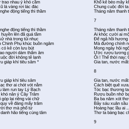
 trao nhau ý khó cầm
Khổ kẻ bèo mây k
 lá vàng rơi lác đác
Chung cuộc đời ta 
nghe động tiếng thì thầm
Tháng năm thanh 
7
nghe động tiếng thì thầm
Tháng năm thanh 
 huyền lên đã quá tầm
Ai khóc cười ai m
sử nhà trong tủi nhục
Để ngả hồi hương
n Chinh Phụ khúc buồn ngâm
Mà đường chính n
 có kẻ còn lưu bút
Mong ngày hội ng
bao người dám thẩm âm
Ước rượu tương 
cuộc đời không tẻ lạnh
Ôi ! Thế thời nay;
u giáp khí tiêu sâm *
Gia tan, nước mấ
8
u giáp khí tiêu sâm
Gia tan, nước mấ
c thơ ai chót vót nằm
Cách biệt quê xưa
u làm run tay Lý Bạch
Tóc bạc thương ta
 khó nản ý Cây Trâm
Rượu buồn nhớ bạ
 góp lại riêng vài chữ
Ba ba năm xót thơ
 quy về đáng mấy trăm
Bảy sáu xuân sầu 
ười thơ mà phổ tứ
Hoàng hạc lầu ai .
danh hão tiếng cùng tăm
Thơ ta bàng bạc 
9