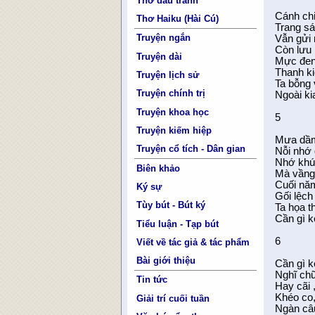
Thơ đấu tranh
Cánh chi
Thơ Haiku (Hài Cú)
Trang sá
Truyện ngắn
Vẫn gửi 
Còn lưu
Truyện dài
Mực đen
Thanh k
Truyện lịch sử
Ta bỗng 
Truyện chính trị
Ngoài k
Truyện khoa học
5
Truyện kiếm hiệp
Mưa dầm
Truyện cổ tích - Dân gian
Nỗi nhớ 
Nhớ khúc
Biên khảo
Mà vầng
Cuối nă
Ký sự
Gối lệch
Tùy bút - Bút ký
Ta họa t
Cần gì k
Tiểu luận - Tạp bút
6
Viết về tác giả & tác phẩm
Bài giới thiệu
Cần gì k
Nghĩ ch
Tin tức
Hay cãi 
Khéo co,
Giải trí cuối tuần
Ngàn câu