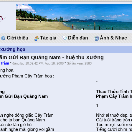
Giới thiệu
Tác giả
Diễn đàn
Ảnh & Nhạc
 xướng họa
ăm Gửi Bạn Quảng Nam - huệ thu Xướng
 Trâm
*
*
đăng lúc 10:09:42 PM, Aug 18, 2008
Số lần xem: 2583
ng họa :
xướng Phạm Cây Trâm họa :
*
ớng
Thao Thức Tình 
ăm Gửi Bạn Quảng Nam
Phạm Cây Trâm 
1
n nghe động giấc Cây Trâm
Nhớ ai thuở đẹp, t
t cho ta bạn Quảng Nam
Cái tuổi trăng trò
òn dư làn gió hú
Tóc mượt suối reo
anh nghe mãi giọng voi gầm
Tiếng cười chim h