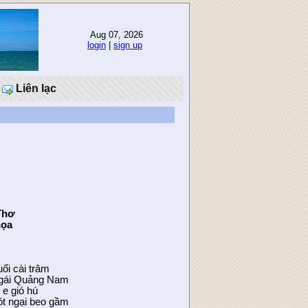
Aug 07, 2026
login
|
sign up
Liên lạc
Thơ
họa
uổi cài trâm
n gái Quảng Nam
 e gió hú
ót ngại beo gầm