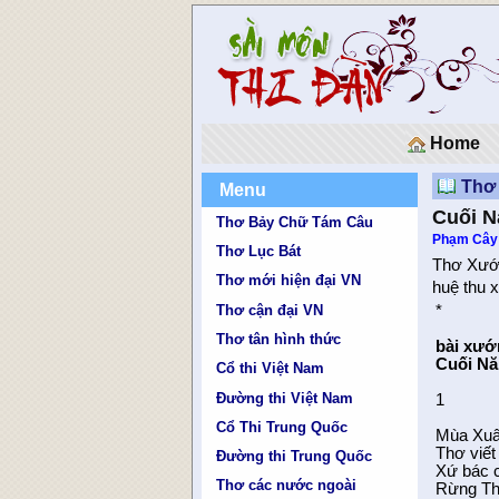
Home
Thơ
Menu
Cuối N
Thơ Bảy Chữ Tám Câu
Phạm Cây
Thơ Lục Bát
Thơ Xướ
Thơ mới hiện đại VN
huệ thu 
Thơ cận đại VN
*
Thơ tân hình thức
bài xư
Cuối N
Cổ thi Việt Nam
Đường thi Việt Nam
1
Cổ Thi Trung Quốc
Mùa Xuâ
Thơ viế
Đường thi Trung Quốc
Xứ bác c
Thơ các nước ngoài
Rừng Th