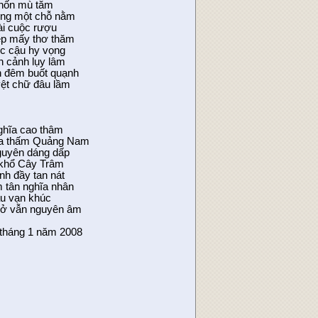
chốn mù tăm
ng một chỗ nằm
ài cuộc rượu
ệp mấy thơ thăm
c cậu hy vọng
 cảnh lụy lâm
n đêm buốt quạnh
yệt chữ đâu lầm
ghĩa cao thâm
ưa thấm Quảng Nam
nguyên dáng dấp
 khổ Cây Trâm
h đầy tan nát
 tân nghĩa nhân
au vạn khúc
uở vẫn nguyên âm
0 tháng 1 năm 2008