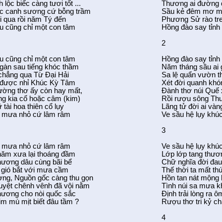
lộc biếc càng tươi tốt ...
Thương ai đường 
úc canh sương cứ bỗng trầm
Sầu kẻ đêm mơ mã
 qua rồi năm Tý đến
Phương Sử rào tre
u cũng chỉ một con tâm
Hồng đào say tỉnh
2
u cũng chỉ một con tâm
Hồng đào say tỉnh
ngàn sau tiếng khóc thầm
Năm tháng sầu ai
chẳng qua Từ Đại Hải
Sa lệ quẩn vườn t
 được nhỉ Khúc Kỳ Tâm
Xét đời quanh kh
ường thơ ấy còn hay mất,
Đành thơ núi Quế 
ng kia cổ hoặc câm (kim)
Rồi rượu sông Thu
 tài hoa thiên cổ lụy
Lãng tử đời ai vàn
 mưa nhỏ cứ lâm râm
Ve sầu hệ lụy khú
3
 mưa nhỏ cứ lâm râm
Ve sầu hệ lụy khú
năm xưa lại thoáng đầm
Lớp lớp tang thư
nương dâu cùng bãi bể
Chữ nghĩa đời đau
 gió bắt với mưa cầm
Thế thời ta mất th
ng, Nguồn gốc càng thu gọn
Hồn tan nát mộng 
uyệt chênh vênh đã vội nằm
Tình núi sa mưa k
hương cho nòi quốc sắc
Định trải lòng ra 
m mù mịt biết đâu tầm ?
Rượu thơ tri kỷ c
4