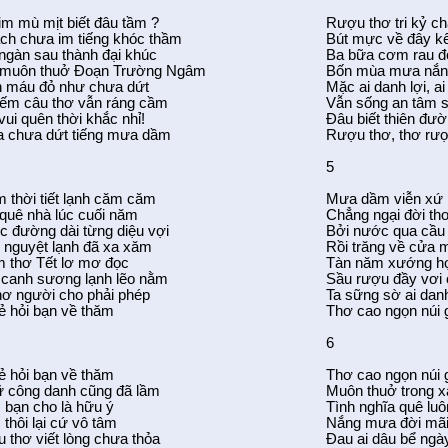
m mù mịt biết đâu tầm ?
Rượu thơ tri kỷ c
ch chưa im tiếng khóc thầm
Bút mực về đây k
ngàn sau thành đại khúc
Ba bữa cơm rau đ
 muôn thuở Đoạn Trường Ngâm
Bốn mùa mưa nắn
 máu đỏ như chưa dứt
Mặc ai danh lợi, a
iếm câu thơ vẫn ráng cầm
Vẫn sống an tâm 
vui quên thời khắc nhỉ!
Đâu biết thiên đườ
ia chưa dứt tiếng mưa dầm
Rượu thơ, thơ rư
5
 thời tiết lạnh căm căm
Mưa dầm viễn xứ 
quê nhà lúc cuối năm
Chẳng ngại đời th
 đường dài từng diệu vợi
Bởi nước qua cầu 
 nguyệt lạnh đã xa xăm
Rồi trăng về cửa
m thơ Tết lơ mơ đọc
Tàn năm xướng họ
 canh sương lạnh lẽo nằm
Sầu rượu đầy vơi 
hơ người cho phải phép
Ta sững sờ ai dan
ẻ hỏi bạn về thăm
Thơ cao ngọn núi g
6
ẻ hỏi bạn về thăm
Thơ cao ngọn núi 
ữ công danh cũng đã lầm
Muôn thuở trong x
, bạn cho là hữu ý
Tình nghĩa quê luô
 thôi lại cứ vô tâm
Nắng mưa đời mãi
 thơ viết lòng chưa thỏa
Đau ai dâu bể ngà