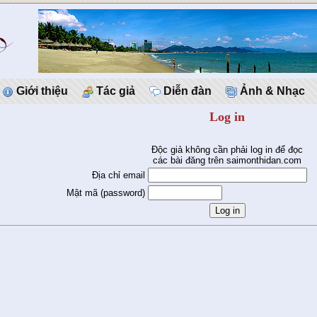
Giới thiệu
Tác giả
Diễn đàn
Ảnh & Nhạc
Log in
Độc giả không cần phải log in để đọc
các bài đăng trên saimonthidan.com
Địa chỉ email
Mật mã (password)