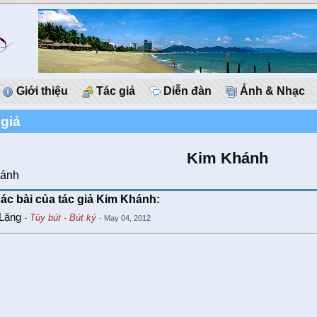
Giới thiệu
Tác giả
Diễn đàn
Ảnh & Nhạc
 giả
Kim Khánh
hánh
các bài của tác giả Kim Khánh:
Lặng
- Tùy bút - Bút ký
- May 04, 2012