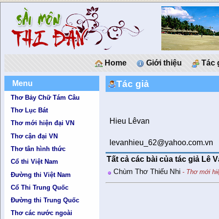
Home
Giới thiệu
Tác 
Tác giả
Menu
Thơ Bảy Chữ Tám Câu
Thơ Lục Bát
Hieu Lêvan
Thơ mới hiện đại VN
Thơ cận đại VN
levanhieu_62@yahoo.com.vn
Thơ tân hình thức
Tất cả các bài của tác giả Lê 
Cổ thi Việt Nam
Chùm Thơ Thiếu Nhi
- Thơ mới hi
Đường thi Việt Nam
Cổ Thi Trung Quốc
Đường thi Trung Quốc
Thơ các nước ngoài