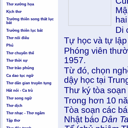
Cũ
Thơ xướng họa
Mậu
Kịch thơ
hai
Trường thiên song thất lục
bát
Di
Trường thiên lục bát
Tự học và tự lập
Thơ nối điêu
Phú
Phóng viên thườ
Thơ chuyển thể
1957.
Thơ thời sự
Từ đó, chọn nghề
Thơ trào phúng
Ca dao tục ngữ
dậy học tại Tru
Thơ dân gian truyền tụng
Thư ký tòa soạ
Hát nói - Ca trù
Trong hơn 10 nă
Thơ song ngữ
Thơ dịch
Tòa soạn các b
Thơ nhạc - Thơ ngâm
Nhật báo
Dân T
Tập thơ