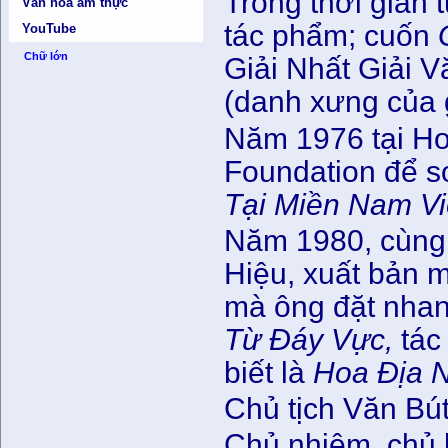
Trong thời gian 
Văn hóa ẩm thực
tác phẩm; cuốn
YouTube
Chữ lớn
Giải Nhất Giải 
(danh xưng của g
Năm 1976 tại Ho
Foundation để 
Tại Miền Nam V
Năm 1980, cùng
Hiệu, xuất bản m
mà ông đặt nhan
Từ Đáy Vực,
tác
biết là
Hoa Địa 
Chủ tịch Văn Bú
Chủ nhiệm, chủ