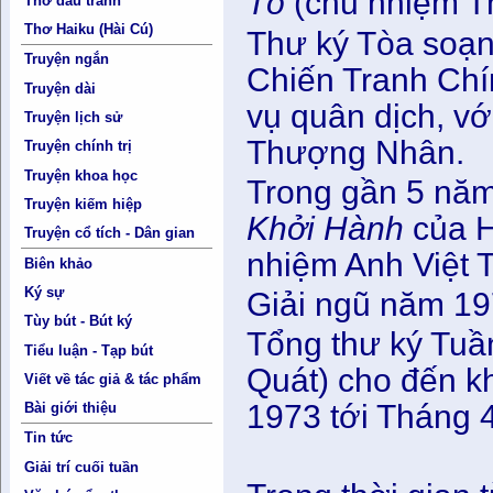
Tổ
(chủ nhiệm Th
Thơ đấu tranh
Thơ Haiku (Hài Cú)
Thư ký Tòa soạ
Truyện ngắn
Chiến Tranh Chín
Truyện dài
vụ quân dịch, v
Truyện lịch sử
Thượng Nhân.
Truyện chính trị
Truyện khoa học
Trong gần 5 năm
Truyện kiếm hiệp
Khởi Hành
của H
Truyện cổ tích - Dân gian
nhiệm Anh Việt 
Biên khảo
Ký sự
Giải ngũ năm 19
Tùy bút - Bút ký
Tổng thư ký Tu
Tiểu luận - Tạp bút
Quát) cho đến k
Viết về tác giả & tác phẩm
1973 tới Tháng 4
Bài giới thiệu
Tin tức
Giải trí cuối tuần