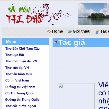
Home
Giới thiệu
Tác 
Tác giả
Menu
Thơ Bảy Chữ Tám Câu
Thơ Lục Bát
Thơ mới hiện đại VN
Thơ cận đại VN
Thơ tân hình thức
Cổ thi Việt Nam
Viê
Đường thi Việt Nam
có 
Cổ Thi Trung Quốc
nh
Đường thi Trung Quốc
Thơ các nước ngoài