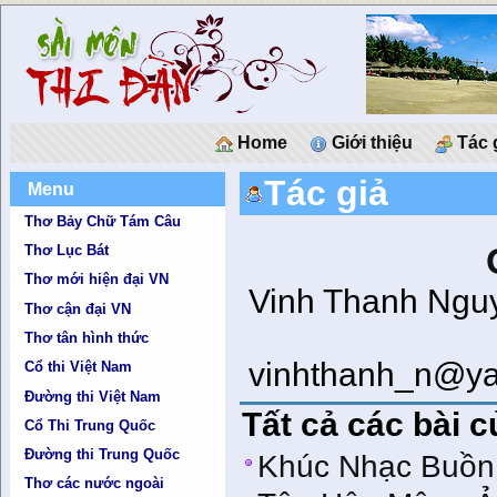
Home
Giới thiệu
Tác 
Tác giả
Menu
Thơ Bảy Chữ Tám Câu
Thơ Lục Bát
Thơ mới hiện đại VN
Vinh Thanh Ngu
Thơ cận đại VN
Thơ tân hình thức
vinhthanh_n@y
Cổ thi Việt Nam
Đường thi Việt Nam
Tất cả các bài 
Cổ Thi Trung Quốc
Đường thi Trung Quốc
Khúc Nhạc Buồn
Thơ các nước ngoài