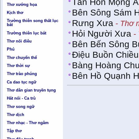
Tân Hôn Mộng Ả
Thơ xướng họa
Bên Sông Sám H
Kịch thơ
Trường thiên song thất lục
Rưng Xưa
- Thơ 
bát
Hỏi Người Xưa
- 
Trường thiên lục bát
Thơ nối điêu
Bên Bến Sông B
Phú
Điệu Buồn Chiều
Thơ chuyển thể
Bàng Hoàng Ch
Thơ thời sự
Bên Hồ Quạnh H
Thơ trào phúng
Ca dao tục ngữ
Thơ dân gian truyền tụng
Hát nói - Ca trù
Thơ song ngữ
Thơ dịch
Thơ nhạc - Thơ ngâm
Tập thơ