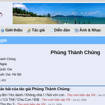
Giới thiệu
Tác giả
Diễn đàn
Ảnh & Nhạc
 giả
Phùng Thành Chủng
hành Chủng
 Nghệ
 Quốc Oai
uốc Oai- Hà Nội
4.491
các bài của tác giả Phùng Thành Chủng:
đời / Hư danh / Không nhà ! / Nói với con
- Thơ mới hiện đại VN
- Jan 2
 / Có Thể / Cha Con / Đất
- Thơ mới hiện đại VN
- Jul 16, 2009
Tho thu 3
- Thơ mới hiện đại VN
- Jul 12, 2009