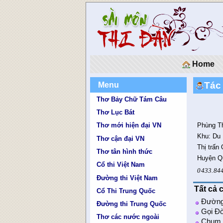
Home
Tác
Menu
Thơ Bảy Chữ Tám Câu
Thơ Lục Bát
Phùng T
Thơ mới hiện đại VN
Khu: Du
Thơ cận đại VN
Thị trấn
Thơ tân hình thức
Huyện Q
Cổ thi Việt Nam
0433.84
Đường thi Việt Nam
Tất cả 
Cổ Thi Trung Quốc
Đường 
Đường thi Trung Quốc
Gọi Đò
Thơ các nước ngoài
Chum 