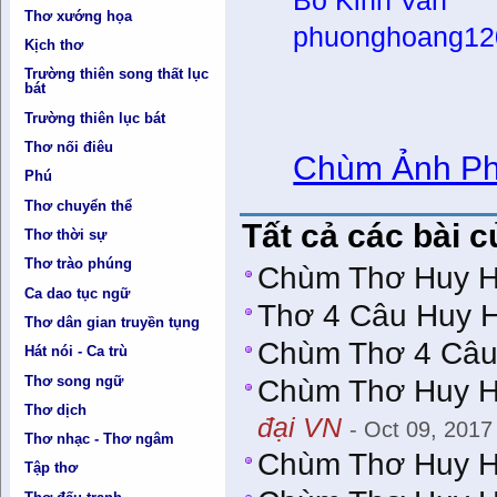
Bo Kinh Van
Thơ xướng họa
p
huonghoang12
Kịch thơ
Trường thiên song thất lục
bát
Trường thiên lục bát
Thơ nối điêu
Chùm Ảnh Ph
Phú
Thơ chuyển thể
Tất cả các bài 
Thơ thời sự
Thơ trào phúng
Chùm Thơ Huy 
Ca dao tục ngữ
Thơ 4 Câu Huy 
Thơ dân gian truyền tụng
Chùm Thơ 4 Câu
Hát nói - Ca trù
Thơ song ngữ
Chùm Thơ Huy Hù
Thơ dịch
đại VN
- Oct 09, 2017
Thơ nhạc - Thơ ngâm
Chùm Thơ Huy 
Tập thơ