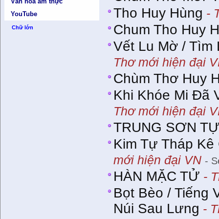
Văn hóa ẩm thực
Tho Huy Hùng
- 
YouTube
Chum Tho Huy 
Chữ lớn
Vết Lu Mờ / Tìm
Thơ mới hiện đại 
Chùm Thơ Huy 
Khi Khóe Mi Đã 
Thơ mới hiện đại 
TRUNG SƠN T
Kim Tự Tháp Kê 
mới hiện đại VN
- S
HÀN MẶC TỬ
- T
Bọt Bèo / Tiếng
Núi Sau Lưng
- T