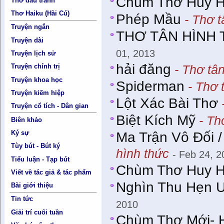
Chùm Thơ Huy 
Thơ đấu tranh
Thơ Haiku (Hài Cú)
Phép Mầu
- Thơ t
Truyện ngắn
THƠ TÂN HÌNH 
Truyện dài
01, 2013
Truyện lịch sử
hải đăng
- Thơ tân
Truyện chính trị
Truyện khoa học
Spiderman
- Thơ 
Truyện kiếm hiệp
Lột Xác Bài Thơ
-
Truyện cổ tích - Dân gian
Biệt Kích Mỹ
- Th
Biên khảo
Ký sự
Ma Trận Vô Đối
Tùy bút - Bút ký
hình thức
- Feb 24, 2
Tiểu luận - Tạp bút
Chùm Thơ Huy 
Viết về tác giả & tác phẩm
Nghìn Thu Hẹn 
Bài giới thiệu
Tin tức
2010
Giải trí cuối tuần
Chùm Thơ Mới- 