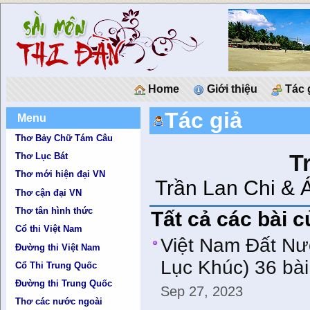
Home
Giới thiệu
Tác 
Tác giả
Menu
Thơ Bảy Chữ Tám Câu
T
Thơ Lục Bát
Thơ mới hiện đại VN
Trần Lan Chi & 
Thơ cận đại VN
Thơ tân hình thức
Tất cả các bài c
Cổ thi Việt Nam
Việt Nam Đất Nư
Đường thi Việt Nam
Lục Khúc) 36 bà
Cổ Thi Trung Quốc
Đường thi Trung Quốc
Sep 27, 2023
Thơ các nước ngoài