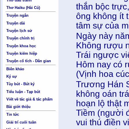
Thơ đấu tranh
thắn bộc trực
Thơ Haiku (Hài Cú)
ông không ít 
Truyện ngắn
tâm sự của m
Truyện dài
Truyện lịch sử
Ngày này năm
Truyện chính trị
Không rượu n
Truyện khoa học
Trái ngược vi
Truyện kiếm hiệp
Truyện cổ tích - Dân gian
Hôm nay có r
Biên khảo
(Vịnh hoa cúc
Ký sự
Trương Hán S
Tùy bút - Bút ký
không oán tr
Tiểu luận - Tạp bút
Viết về tác giả & tác phẩm
hoạn lộ thật
Bài giới thiệu
Tiềm (người đ
Tin tức
vui thú điền v
Giải trí cuối tuần