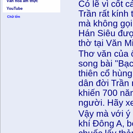
Văn hóa ẩm thực
Có lẽ vì cốt 
YouTube
Trần rất kính
Chữ lớn
mà không gọi
Hán Siêu đượ
thờ tại Văn M
Thơ văn của ô
song bài "Bạ
thiên cổ hùn
dân đời Trần 
khiến 700 nă
người. Hãy xe
Vậy mà với ý 
khí Đông A, 