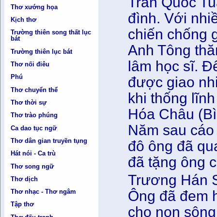
Trần Quốc Tuấn
Thơ xướng họa
đình. Với nhi
Kịch thơ
chiến chống 
Trường thiên song thất lục
bát
Anh Tông thă
Trường thiên lục bát
lâm học sĩ. Đ
Thơ nối điêu
Phú
được giao nh
Thơ chuyển thể
khi thống lĩn
Thơ thời sự
Hóa Châu (Bìn
Thơ trào phúng
Năm sau cáo 
Ca dao tục ngữ
Thơ dân gian truyền tụng
đô ông đã qu
Hát nói - Ca trù
đã tặng ông 
Thơ song ngữ
Trương Hán S
Thơ dịch
Ông đã đem hế
Thơ nhạc - Thơ ngâm
Tập thơ
cho non sông 