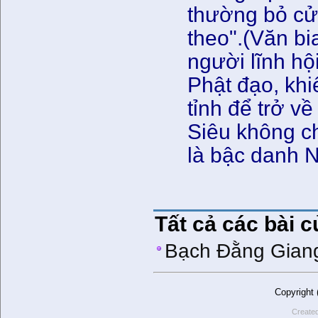
thường bỏ cửa
theo".(Văn b
người lĩnh hộ
Phật đạo, kh
tỉnh để trở v
Siêu không c
là bậc danh 
Tất cả các bài 
Bạch Đằng Gian
Copyright
Create