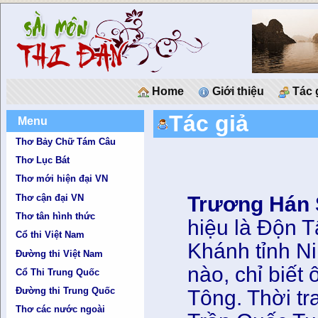
Home
Giới thiệu
Tác 
Tác giả
Menu
Thơ Bảy Chữ Tám Câu
Thơ Lục Bát
Thơ mới hiện đại VN
Thơ cận đại VN
Trương Hán 
Thơ tân hình thức
hiệu là Độn 
Cổ thi Việt Nam
Khánh tỉnh N
Đường thi Việt Nam
nào, chỉ biết
Cổ Thi Trung Quốc
Đường thi Trung Quốc
Tông. Thời t
Thơ các nước ngoài