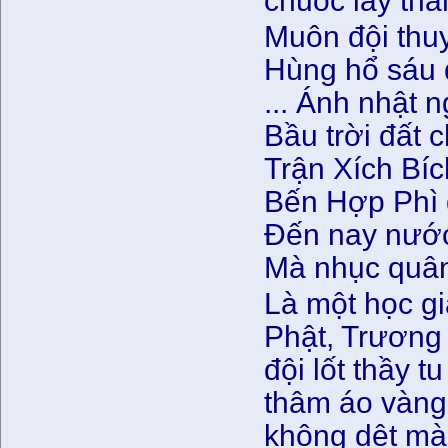
chuốc lấy th
Muôn đội thu
Hùng hổ sáu 
... Ánh nhật 
Bầu trời đất 
Trận Xích Bíc
Bến Hợp Phì g
Đến nay nước
Mà nhục quân
Là một học g
Phật, Trương
đội lốt thầy t
thâm áo vàng
không dệt mà