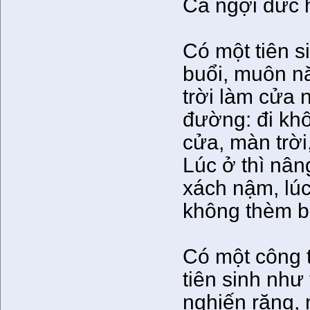
Ca ngợi đức 
Có một tiên s
buổi, muôn nă
trời làm cửa 
đường: đi khô
cửa, màn trời,
Lúc ở thì nân
xách nậm, lúc
không thèm bi
Có một công t
tiên sinh như
nghiến răng, n