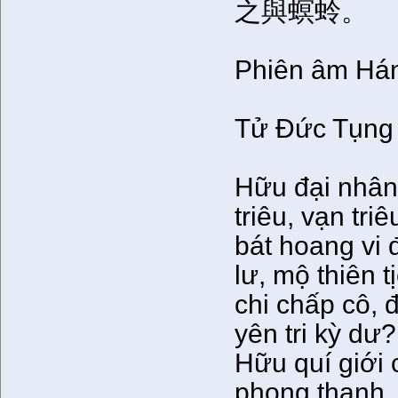
之與螟蛉。
Phiên âm Hán
Tử Đức Tụng
Hữu đại nhân t
triêu, vạn tri
bát hoang vi đ
lư, mộ thiên t
chi chấp cô, đ
yên tri kỳ dư?
Hữu quí giới 
phong thanh, 