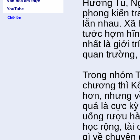
Hưởng Tú, N
Văn hóa ẩm thực
YouTube
phong kiến tr
Chữ lớn
lẫn nhau. Xã
tước hợm hĩn
nhất là giới t
quan trường, 
Trong nhóm T
chương thì K
hơn, nhưng v
quả là cực k
uống rượu hà
học rộng, tà
gì về chuyện 