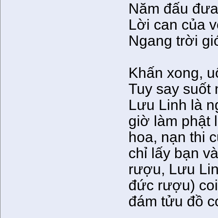
Năm đấu đưa
Lời can của 
Ngang trời gió
Khấn xong, u
Tuy say suốt 
Lưu Linh là n
giờ làm phật 
hoa, nạn thi 
chỉ lấy bạn v
rượu, Lưu Li
đức rượu) co
đám tửu đồ co