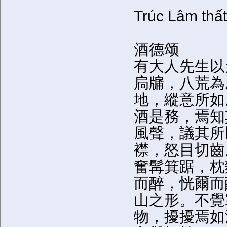
Trúc Lâm thất
酒德颂
有大人先生以
扃牖，八荒為
地，縱意所如
酒是務，焉知
風聲，議其所
襟，怒目切齒
奮髯箕踞，枕
而醉，恍爾而
山之形。不覺
物，擾擾焉如