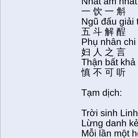
Nhất ẩm nhất
一 饮 一 斛
Ngũ đấu giải 
五 斗 解 酲
Phụ nhân chi
妇 人 之 言
Thận bất khả t
慎 不 可 听
Tạm dịch:
Trời sinh Lin
Lừng danh kẻ
Mỗi lần một 