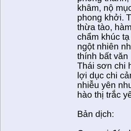
khâm, nộ mục t
phong khởi. T
thừa tào, hàm
chẩm khúc tạ 
ngột nhiên nhi
thính bất văn 
Thái sơn chi h
lợi dục chi c
nhiễu yên như
hào thị trắc 
Bản dịch: