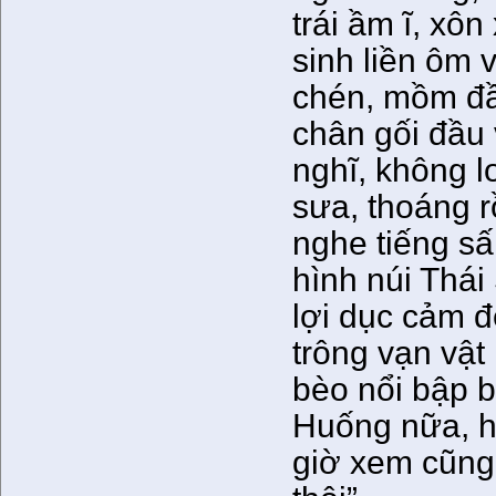
trái ầm ĩ, xô
sinh liền ôm 
chén, mồm đầ
chân gối đầu
nghĩ, không l
sưa, thoáng rồ
nghe tiếng sấ
hình núi Thái
lợi dục cảm đ
trông vạn vật
bèo nổi bập 
Huống nữa, ha
giờ xem cũng