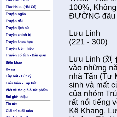
Thơ đấu tranh
100%, Không 
Thơ Haiku (Hài Cú)
ĐƯỜNG đâu M
Truyện ngắn
Truyện dài
Truyện lịch sử
Lưu Linh
Truyện chính trị
(221 - 300)
Truyện khoa học
Truyện kiếm hiệp
Truyện cổ tích - Dân gian
Lưu Linh (刘 
Biên khảo
vào những nă
Ký sự
nhà Tấn (Tư 
Tùy bút - Bút ký
sinh và mất c
Tiểu luận - Tạp bút
Viết về tác giả & tác phẩm
của nhóm Trúc
Bài giới thiệu
rất nổi tiếng
Tin tức
Kê Khang, Lư
Giải trí cuối tuần