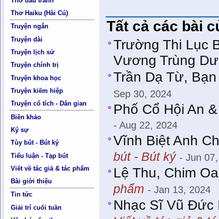
Thơ đấu tranh
Thơ Haiku (Hài Cú)
Tất cả các bài 
Truyện ngắn
Truyện dài
Trường Thi Lục 
Truyện lịch sử
Vương Trùng D
Truyện chính trị
Trần Dạ Từ, Bạn
Truyện khoa học
Truyện kiếm hiệp
Sep 30, 2024
Truyện cổ tích - Dân gian
Phố Cổ Hội An 
Biên khảo
- Aug 22, 2024
Ký sự
Vĩnh Biệt Anh C
Tùy bút - Bút ký
bút - Bút ký
Tiểu luận - Tạp bút
- Jun 07
Viết về tác giả & tác phẩm
Lệ Thu, Chim Oa
Bài giới thiệu
phẩm
- Jan 13, 2024
Tin tức
Nhạc Sĩ Vũ Đức
Giải trí cuối tuần