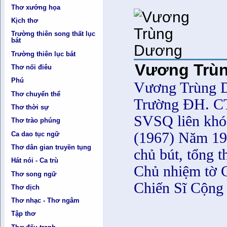
Thơ xướng họa
Kịch thơ
Trường thiên song thất lục
bát
Trường thiên lục bát
Vương Trù
Thơ nối điêu
Phú
Vương Trùng D
Thơ chuyển thể
Trường ĐH. CT
Thơ thời sự
SVSQ liên khó
Thơ trào phúng
(1967) Năm 199
Ca dao tục ngữ
Thơ dân gian truyền tụng
chủ bút, tổng 
Hát nói - Ca trù
Chủ nhiệm tờ C
Thơ song ngữ
Chiến Sĩ Cộng
Thơ dịch
Thơ nhạc - Thơ ngâm
Tập thơ