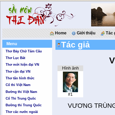
Home
Giới thiệu
Tác 
Tác giả
Menu
Thơ Bảy Chữ Tám Câu
V
Thơ Lục Bát
Thơ mới hiện đại VN
Hình ảnh
Thơ cận đại VN
Thơ tân hình thức
Cổ thi Việt Nam
Đường thi Việt Nam
#1
Cổ Thi Trung Quốc
VƯƠNG TRÙN
Đường thi Trung Quốc
Thơ các nước ngoài