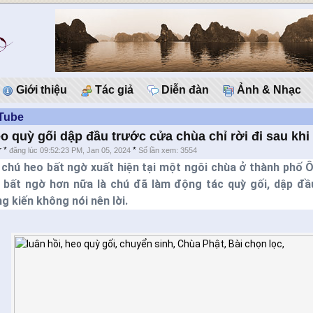
Giới thiệu
Tác giả
Diễn đàn
Ảnh & Nhạc
Tube
o quỳ gối dập đầu trước cửa chùa chỉ rời đi sau khi
r
*
*
đăng lúc 09:52:23 PM, Jan 05, 2024
Số lần xem: 3554
chú heo bất ngờ xuất hiện tại một ngôi chùa ở thành phố Ô
 bất ngờ hơn nữa là chú đã làm động tác quỳ gối, dập đầ
g kiến không nói nên lời.