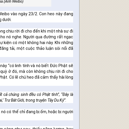
hùa.(Ảnh Weibo)
 Weibo vào ngày 23/2. Con heo này đang
g dưới.
ng chịu rời đi cho đến khi một nhà sư đi
cho nó nghe. Người qua đường rất ngạc
 sự kiện có một không hai này. Khi những
ăng tải, một cuộc thảo luận sôi nổi đã
này “có linh tính và nó biết Đức Phật sẽ
ỉ quỳ ở đó, mà còn không chịu rời đi cho
Phật. Có lẽ chú heo đã cảm thấy hài lòng
ất cả chúng sinh đều có Phật tính”,
“Đây là
,’ Trư Bát Giới, trong truyện Tây Du Ký”.
à nó có thể chỉ đang bị ốm, hoặc bị người