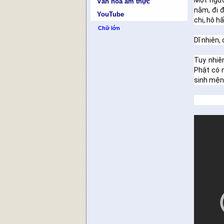
Một ngườ
Văn hóa ẩm thực
nằm, đi đ
YouTube
chi, hô h
Chữ lớn
Dĩ nhiên,
Tuy nhiê
Phật có n
sinh mệnh