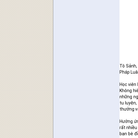
Tô Sảnh, 
Pháp Luâ
Học viên 
Không hi
những ng
tu luyện,
thưởng và
Hưởng ứn
rất nhiều
bạn bè đ