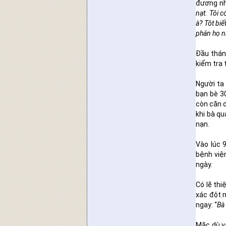
đương nhi
nạt. Tôi c
à? Tôt biế
phán họ nh
Đầu thán
kiểm tra 
Người ta 
bạn bè 30
còn căn d
khi bà q
nạn.
Vào lúc 
bệnh viện
ngày.
Có lẽ thi
xác đột n
ngay: “
Bà
Mặc dù vậ