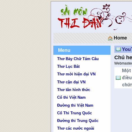
Home
You
Menu
Chú he
Thơ Bảy Chữ Tám Câu
Webmaste
Thơ Lục Bát
Một 
Thơ mới hiện đại VN
điều
Thơ cận đại VN
chứn
Thơ tân hình thức
Cổ thi Việt Nam
Đường thi Việt Nam
Cổ Thi Trung Quốc
Đường thi Trung Quốc
Thơ các nước ngoài