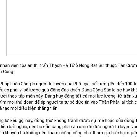
nhân viên tòa án thị trấn Thạch Hà Tử ở Nông Bát Sư thuộc Tân Cương,
n Công.
Pháp Luân Công là người tu luyện của Phật gia, số lượng lên đến 100 t
ểu có phải vì số lượng quá đông đảo khiến Đảng Cộng Sản lo sợ hay k
ười theo tập môn này. Đảng huy động tất cả mọi lực lượng, từ trên xu
 tìm mọi thủ đoạn để ép người ta từ bỏ đức tin vào Thần Phật, ai tích
 tạo mọi điều kiện thăng tiến.
g lời kêu gọi này, đồng thời không tránh được sự mê hoặc của đồng ti
 tiền bất nghĩa, nên bà sẵn sàng phán án oan để đưa người tu luyện vào
ều khuyên bà không nên tham nhũng cũng như tham gia bức hại người 