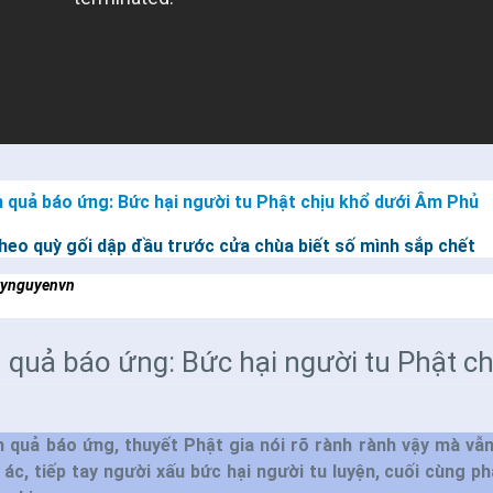
 quả báo ứng: Bức hại người tu Phật chịu khổ dưới Âm Phủ
heo quỳ gối dập đầu trước cửa chùa biết số mình sắp chết
kynguyenvn
 quả báo ứng: Bức hại người tu Phật c
 quả báo ứng, thuyết Phật gia nói rõ rành rành vậy mà vẫn
 ác, tiếp tay người xấu bức hại người tu luyện, cuối cùng ph