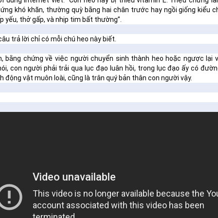
i dùng Internet viết: “Con heo này bị thiếu vitamin E. Triệu chứng l
ứng khó khăn, thường quỳ bằng hai chân trước hay ngồi giống kiểu chó
ấp yếu, thở gấp, và nhịp tim bất thường”.
 câu trả lời chỉ có mỗi chú heo này biết.
n, bằng chứng về việc người chuyển sinh thành heo hoặc ngược lại v
ói, con người phải trải qua lục đạo luân hồi, trong lục đạo ấy có đườn
 động vật muôn loài, cũng là trân quý bản thân con người vậy.