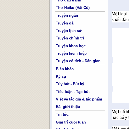
Thơ đấu tranh
Thơ Haiku (Hài Cú)
Một loạt
Truyện ngắn
khấu đầu 
Truyện dài
Truyện lịch sử
Truyện chính trị
Truyện khoa học
Truyện kiếm hiệp
Truyện cổ tích - Dân gian
Biên khảo
Ký sự
Tùy bút - Bút ký
Tiểu luận - Tạp bút
Viết về tác giả & tác phẩm
Bài giới thiệu
Một số bl
Tin tức
nào cố ý 
Giải trí cuối tuần