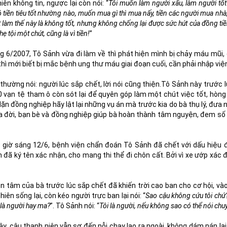
ên không tin, ngược lại còn nói: “
Tôi muốn làm người xấu, làm người tốt
ó tiền tiêu tốt nhường nào, muốn mua gì thì mua nấy, tiền các người mua nhà, đ
t làm thế này là không tốt, nhưng không chống lại được sức hút của đồng tiền
ẹ tội một chút, cũng là vì tiền!
”
g 6/2007, Tô Sảnh vừa đi làm về thì phát hiện mình bị chảy máu mũi,
thì mới biết bị mắc bệnh ung thư máu giai đoạn cuối, cần phải nhập việ
thường nói: người lúc sắp chết, lời nói cũng thiện.Tô Sảnh này trước 
 vạn tệ tham ô còn sót lại để quyên góp làm một chút việc tốt, hòng
ặn đồng nghiệp hãy lật lại những vụ án mà trước kia do bà thụ lý, đưa
ua đời, bạn bè và đồng nghiệp giúp bà hoàn thành tâm nguyện, đem số 
9 giờ sáng 12/6, bệnh viện chẩn đoán Tô Sảnh đã chết với dấu hiệu đ
 đã ký tên xác nhận, cho mang thi thể đi chôn cất. Bởi vì xe ướp xác 
ện tâm của bà trước lúc sắp chết đã khiến trời cao ban cho cơ hội, v
hiên sống lại, còn kéo người trực ban lại nói: “
Sao cậu không cứu tôi chứ
 là người hay ma?
”. Tô Sảnh nói: “
Tôi là người, nếu không sao có thể nói chu
y, cậu thanh niên vẫn sợ đến nỗi chạy lao ra ngoài, không dám nán lại 