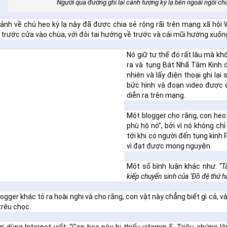
Người qua đường ghi lại cảnh tượng kỳ lạ bên ngoài ngôi c
 ảnh về chú heo kỳ lạ này đã được chia sẻ rộng rãi trên mạng xã hội
trước cửa vào chùa, với đôi tai hướng về trước và cái mũi hướng xuốn
Nó giữ tư thế đó rất lâu mà khô
ra và tụng Bát Nhã Tâm Kinh 
nhiên và lấy điện thoại ghi lại
bức hình và đoạn video được đ
diễn ra trên mạng.
Một blogger cho rằng, con heo 
phù hộ nó”, bởi vì nó không ch
tới khi có người đến tụng kinh 
vì đạt được mong nguyện.
Một số bình luận khác như:
“T
kiếp chuyển sinh của ‘Đồ đệ thứ hai
ogger khác tỏ ra hoài nghi và cho rằng, con vật này chẳng biết gì cả, v
trêu chọc.