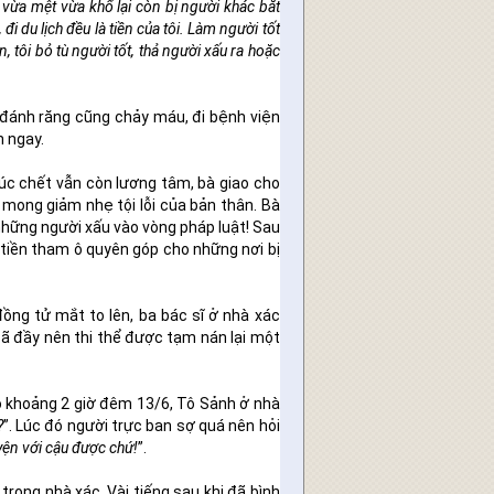
 vừa mệt vừa khổ lại còn bị người khác bắt
i du lịch đều là tiền của tôi. Làm người tốt
, tôi bỏ tù người tốt, thả người xấu ra hoặc
 đánh răng cũng chảy máu, đi bệnh viện
n ngay.
lúc chết vẫn còn lương tâm, bà giao cho
 mong giảm nhẹ tội lỗi của bản thân. Bà
 những người xấu vào vòng pháp luật! Sau
tiền tham ô quyên góp cho những nơi bị
ồng tử mắt to lên, ba bác sĩ ở nhà xác
đã đầy nên thi thể được tạm nán lại một
ào khoảng 2 giờ đêm 13/6, Tô Sảnh ở nhà
?
”. Lúc đó người trực ban sợ quá nên hỏi
yện với cậu được chứ!
”.
trong nhà xác. Vài tiếng sau khi đã bình