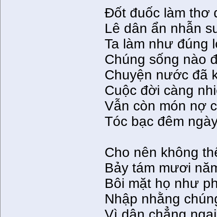
Ðốt đuốc làm thơ 
Lê dân ẩn nhẫn s
Ta làm như đúng lo
Chúng sống nào 
Chuyện nước đã k
Cuộc đời càng nh
Vẫn còn món nợ c
Tóc bạc đêm ngà
Cho nên không thể
Bảy tám mươi năm
Bôi mặt họ như p
Nhập nhằng chúng 
Vì dân chẳng ngại