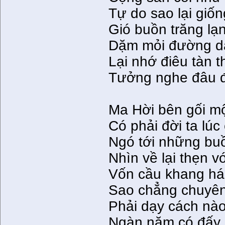
Tự do sao lại giốn
Gió buồn trăng lạn
Dặm mỏi đường dài
Lại nhớ điêu tàn 
Tưởng nghe đâu đ
Ma Hời bên gối m
Có phải đời ta lúc
Ngó tới những buồ
Nhìn về lại thẹn v
Vốn cầu khang há 
Sao chẳng chuyên 
Phải dạy cách nà
Ngàn năm có đấy 