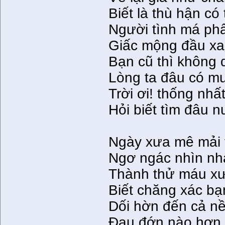
Biết là thù hận có 
Người tình má ph
Giấc mộng đầu xan
Bạn cũ thì không
Lòng ta đâu có m
Trời ơi! thống nhấ
Hỏi biết tìm đâu 
Ngày xưa mê mải 
Ngơ ngác nhìn nh
Thành thử máu xư
Biết chăng xác b
Dối hờn đến cả n
Ðau đớn nào hơn 