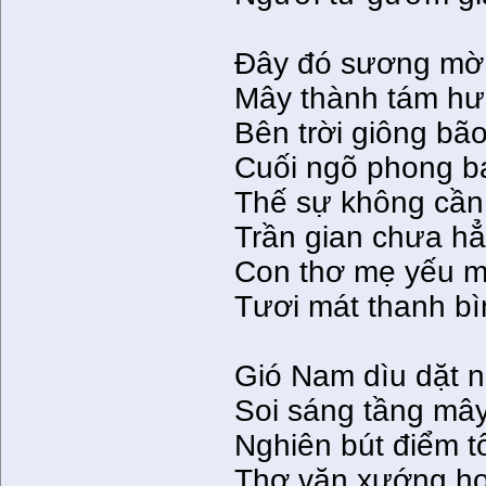
Ðây đó sương mờ 
Mây thành tám hư
Bên trời giông bã
Cuối ngõ phong ba
Thế sự không cần
Trần gian chưa h
Con thơ mẹ yếu 
Tươi mát thanh b
Gió Nam dìu dặt 
Soi sáng tầng mâ
Nghiên bút điểm t
Thơ văn xướng họ