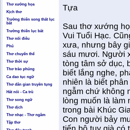
Thơ xướng họa
Tựa
Kịch thơ
Trường thiên song thất lục
bát
Sau thơ xướng họa
Trường thiên lục bát
Vui Tuổi Hạc. Cũn
Thơ nối điêu
xưa, nhưng bây gi
Phú
sáu mươi. Người x
Thơ chuyển thể
tòng tâm sở dục, b
Thơ thời sự
Thơ trào phúng
biết lắng nghe, p
Ca dao tục ngữ
nhiên là biết phân
Thơ dân gian truyền tụng
ngẫm chứ không n
Hát nói - Ca trù
lòng muốn là làm 
Thơ song ngữ
Thơ dịch
trong bài Khúc Gia
Thơ nhạc - Thơ ngâm
Con người bảy mươ
Tập thơ
tiến bộ tuy già có