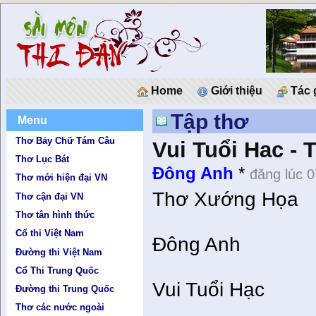
Home
Giới thiệu
Tác 
Tập thơ
Menu
Thơ Bảy Chữ Tám Câu
Vui Tuổi Hac -
Thơ Lục Bát
Ðông Anh
*
đăng lúc 
Thơ mới hiện đại VN
Thơ Xướng Họa
Thơ cận đại VN
Thơ tân hình thức
Cổ thi Việt Nam
Ðông Anh
Đường thi Việt Nam
Cổ Thi Trung Quốc
Vui Tuổi Hạc
Đường thi Trung Quốc
Thơ các nước ngoài