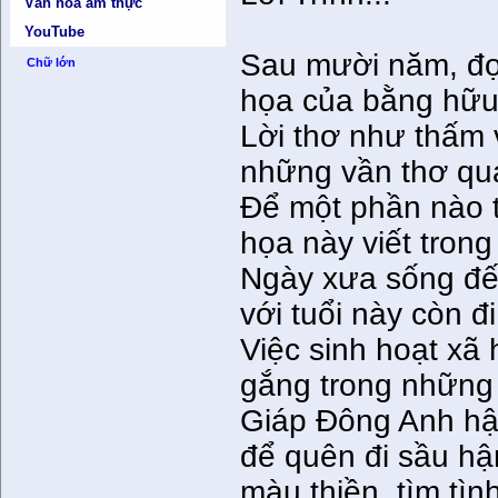
Văn hóa ẩm thực
YouTube
Sau mười năm, đọ
Chữ lớn
họa của bằng hữu
Lời thơ như thấm 
những vần thơ qu
Ðể một phần nào tạ
họa này viết trong
Ngày xưa sống đế
với tuổi này còn đ
Việc sinh hoạt xã 
gắng trong những 
Giáp Ðông Anh hận
để quên đi sầu hận
màu thiền, tìm tìn