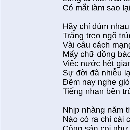
Có mắt làm sao lạ
Hãy chỉ dùm nha
Trăng treo ngõ tr
Vài câu cách mạng
Mấy chữ đồng bà
Việc nước hết gian 
Sự đời đã nhiễu l
Ðêm nay nghe gió
Tiếng nhạn bên tr
Nhịp nhàng năm th
Nào có ra chi cái 
Cộng sản coi như