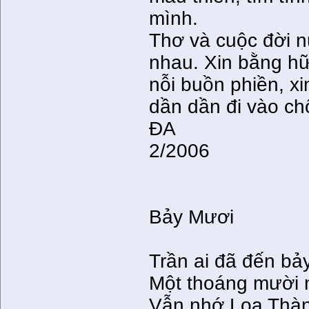
mình.
Thơ và cuộc đời 
nhau. Xin bằng hữ
nỗi buồn phiền, x
dần dần đi vào ch
ÐA
2/2006
Bảy Mươi
Trần ai đã đến bả
Một thoáng mười 
Vẫn nhớ Loa Thàn