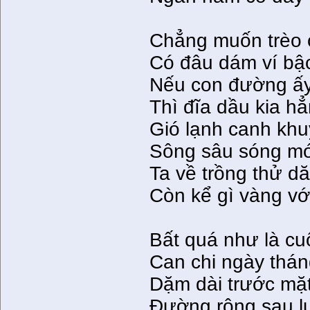
Chẳng muốn trèo 
Có đâu dám ví bậ
Nếu con đường ấy
Thì đĩa dầu kia h
Gió lạnh canh khu
Sông sâu sóng mới
Ta về trồng thử d
Còn kể gì vàng với
Bất quá như là cu
Can chi ngày thán
Dặm dài trước mặ
Ðường rộng sau l