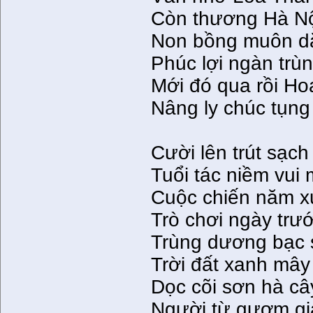
Còn thương Hà Nội
Non bồng muôn dặ
Phúc lợi ngàn trù
Mới đó qua rồi Ho
Nâng ly chúc tụng
Cười lên trút sạch
Tuổi tác niềm vui 
Cuộc chiến năm x
Trò chơi ngày trư
Trùng dương bạc
Trời đất xanh mây
Dọc cõi sơn hà cây
Người từ gươm gi