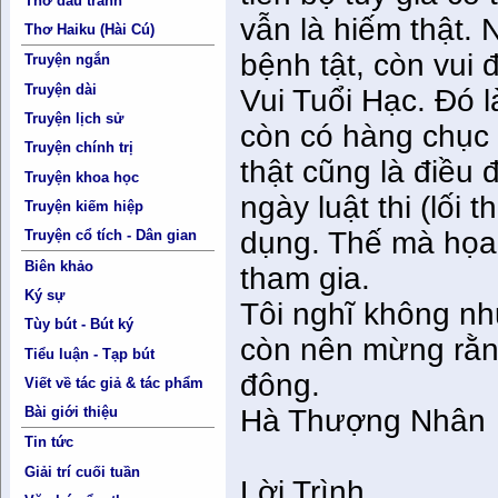
Thơ đấu tranh
vẫn là hiếm thật
Thơ Haiku (Hài Cú)
bệnh tật, còn vui 
Truyện ngắn
Truyện dài
Vui Tuổi Hạc. Ðó 
Truyện lịch sử
còn có hàng chục 
Truyện chính trị
thật cũng là điều 
Truyện khoa học
ngày luật thi (lối
Truyện kiếm hiệp
dụng. Thế mà họa
Truyện cổ tích - Dân gian
Biên khảo
tham gia.
Ký sự
Tôi nghĩ không nh
Tùy bút - Bút ký
còn nên mừng rằn
Tiểu luận - Tạp bút
đông.
Viết về tác giả & tác phẩm
Hà Thượng Nhân
Bài giới thiệu
Tin tức
Giải trí cuối tuần
Lời Trình...