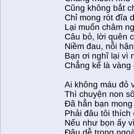
Cũng không bắt c
Chỉ mong rót đĩa 
Lại muốn châm ng
Câu bỏ, lời quên 
Niềm đau, nỗi hận
Bạn ơi nghĩ lại vì
Chẳng kể là vàng
Ai không máu đỏ 
Thì chuyện non sô
Ðã hẳn bạn mong 
Phải đâu tôi thíc
Nếu như bọn ấy v
Ðâu dễ trong ngoà