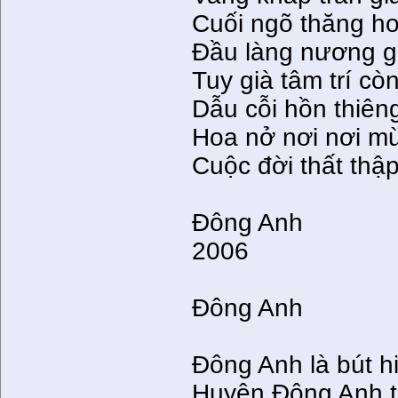
Cuối ngõ thăng h
Ðầu làng nương gi
Tuy già tâm trí cò
Dẫu cỗi hồn thiên
Hoa nở nơi nơi mừ
Cuộc đời thất thập
Ðông Anh
2006
Ðông Anh
Ðông Anh là bút h
Huyện Ðông Anh tr