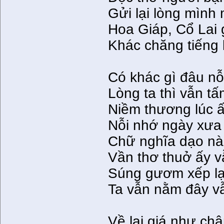
Gửi lại lòng mình
Hoa Giáp, Cổ Lai 
Khác chăng tiếng 
Có khác gì đâu nỗ
Lòng ta thì vẫn t
Niềm thương lúc 
Nỗi nhớ ngày xưa
Chữ nghĩa dạo nà
Vần thơ thuở ấy v
Súng gươm xếp lạ
Ta vẫn nằm đây v
Về lại giá như ch