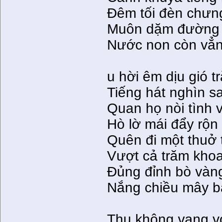
Ðêm tối đèn chưng
Muôn dặm đường 
Nước non còn vẳng
u hời êm dịu gió t
Tiếng hát nghìn s
Quan họ nòi tình 
Hò lờ mái đẩy rộn
Quên đi một thuở 
Vượt cả trăm kho
Ðủng đỉnh bò vàng
Nắng chiều mây b
Thu không vang v