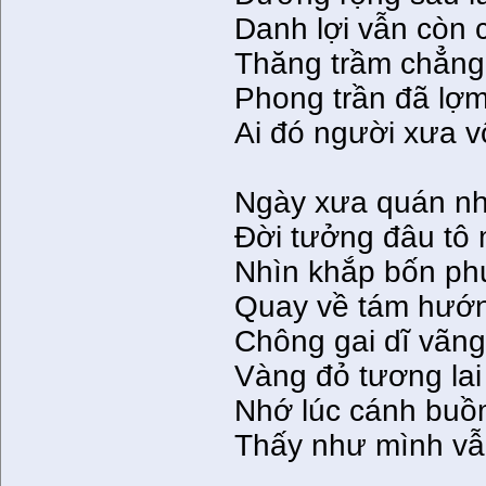
Danh lợi vẫn còn 
Thăng trầm chẳng 
Phong trần đã lợm
Ai đó người xưa vố
Ngày xưa quán nh
Ðời tưởng đâu tô
Nhìn khắp bốn p
Quay về tám hướn
Chông gai dĩ vãng
Vàng đỏ tương la
Nhớ lúc cánh buồ
Thấy như mình vẫ