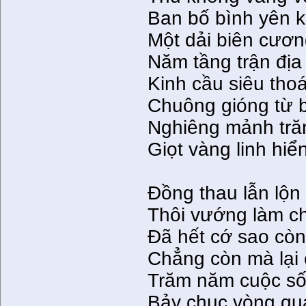
Ban bố bình yên k
Một dải biên cươ
Năm tầng trận địa
Kinh cầu siêu tho
Chuông gióng từ b
Nghiêng mảnh trăn
Giọt vàng linh hiể
Ðồng thau lẫn lộ
Thôi vướng làm ch
Ðã hết cớ sao cò
Chẳng còn mà lại
Trăm năm cuộc số
Bảy chục vòng qua