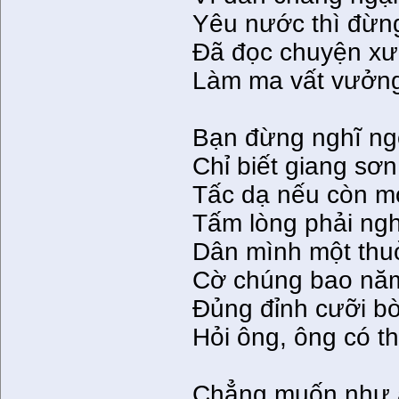
Yêu nước thì đừng 
Ðã đọc chuyện xư
Làm ma vất vưởng
Bạn đừng nghĩ ng
Chỉ biết giang sơ
Tấc dạ nếu còn m
Tấm lòng phải ng
Dân mình một thu
Cờ chúng bao nă
Ðủng đỉnh cưỡi bò
Hỏi ông, ông có t
Chẳng muốn như a