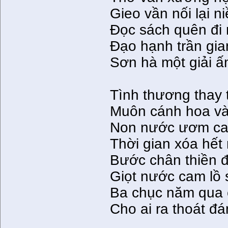
Gieo vần nối lại n
Ðọc sách quên đi 
Ðạo hạnh trần gia
Sơn hà một giải ấ
Tình thương thay t
Muôn cánh hoa và
Non nước ươm ca
Thời gian xóa hết
Bước chân thiền đ
Giọt nước cam lồ 
Ba chục năm qua
Cho ai ra thoát 