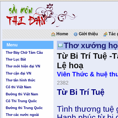
Home
Giới thiệu
Tác 
Thơ xướng họ
Menu
Thơ Bảy Chữ Tám Câu
Từ Bi Trí Tuệ 
Thơ Lục Bát
Lệ hoạ
Thơ mới hiện đại VN
Viên Thức & huệ th
Thơ cận đại VN
Thơ tân hình thức
2382
Cổ thi Việt Nam
Từ Bi Trí Tuệ
Đường thi Việt Nam
Cổ Thi Trung Quốc
Tình thương tuệ 
Đường thi Trung Quốc
Thơ các nước ngoài
Hạnh phúc từ bi 