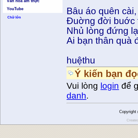
Văn hóa ẩm thực
Bâu áo quên cài,
YouTube
Chữ lớn
Đuờng đời buớc 
Nhủ lòng đứng lại
Ai bạn thân quà đ
huệthu
Ý kiến bạn đọ
Vui lòng
login
để g
danh
.
Copyright
Create