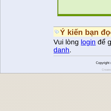
Ý kiến bạn đọ
Vui lòng
login
để g
danh
.
Copyright
Create