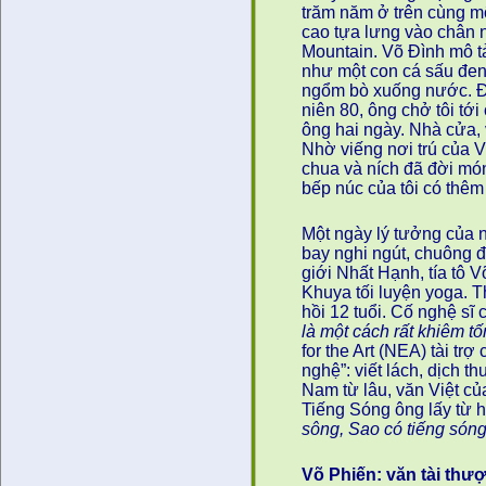
trăm năm ở trên cùng m
cao tựa lưng vào chân 
Mountain. Võ Đình mô t
như một con cá sấu đen
ngổm bò xuống nước. Đ
niên 80, ông chở tôi tới
ông hai ngày. Nhà cửa,
Nhờ viếng nơi trú của V
chua và ních đã đời mó
bếp núc của tôi có thêm
Một ngày lý tưởng của n
bay nghi ngút, chuông 
giới Nhất Hạnh, tía tô
Khuya tối luyện yoga. 
hồi 12 tuổi. Cố nghệ sĩ 
là một cách rất khiêm tố
for the Art (NEA) tài tr
nghệ”: viết lách, dịch th
Nam từ lâu, văn Việt c
Tiếng Sóng ông lấy từ 
sông, Sao có tiếng sóng
Võ Phiến: văn tài thư