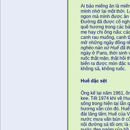
Ai bảo miếng ăn là miế
mình nhớ lại một thời. 
ngon mà mình được ăn 
Đường đã được cố nghệ s
quê hương trong các b
mẹ hay chị ông nấu: các 
canh rau muống, canh tầ
mỡ những ngảy đông rét
nghèo nàn xứ Huế đã th
ngày ở Paris, thời sin
ruốc thật mặn, thật hôi
biến ra được món đặc s
không sả, không ruốc.
Huế đặc sệt
Ông kể lại năm 1961, ô
kee. Tết 1974 khi về Hu
sống trong hiện tại lẫn
hương vẫn còn đó. Huế 
đài lăng tẩm; Huế của V
nước mưa vẩn bùn ở cử
nội đường sá tối om; là
nước đen ngòm của hồ 