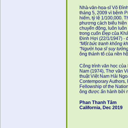
Nhà-văn-họa-sĩ Võ Đình
tháng 5, 2009 vì bệnh P
hiếm, tỷ lệ 1/100,000. 
phương cách biểu hiện c
chuyển động, luôn luôn 
trong cuốn
Đẹp
của Khái
Ðinh Hợi (22/1/1947) - 
“Một bức tranh không khá
“Người họa sĩ suy tưởng
ông thánh tổ của nền hộ
Công trình văn học của
Nam (1974), Thơ văn V
thuật Việt Nam Hải Ngo
Contemporary Authors, P
Fellowship of the Nati
ông được ấn hành bởi 
Phan Thanh Tâm
California, Dec 2019