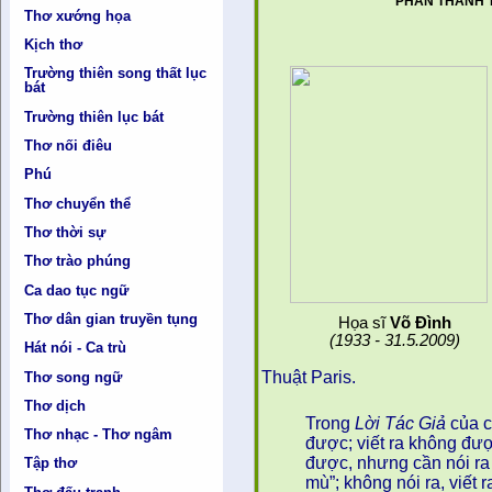
PHAN THANH 
Thơ xướng họa
Kịch thơ
Trường thiên song thất lục
bát
Trường thiên lục bát
Thơ nối điêu
Phú
Thơ chuyển thể
Thơ thời sự
Thơ trào phúng
Ca dao tục ngữ
Thơ dân gian truyền tụng
Họa sĩ
Võ Đình
(1933 - 31.5.2009)
Hát nói - Ca trù
Thuật Paris.
Thơ song ngữ
Thơ dịch
Trong
Lời Tác Giả
của c
Thơ nhạc - Thơ ngâm
được; viết ra không đượ
được, nhưng cần nói ra 
Tập thơ
mù”; không nói ra, viết