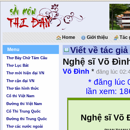
Home
Giới thiệu
Tác 
Viết về tác gi
Menu
Thơ Bảy Chữ Tám Câu
Nghệ sĩ Võ Đình
Thơ Lục Bát
Võ Đình
*
đăng lúc 02:
Thơ mới hiện đại VN
*
đăng lúc 
Thơ cận đại VN
Thơ tân hình thức
lần xem: 18
Cổ thi Việt Nam
Đường thi Việt Nam
Cổ Thi Trung Quốc
Nghệ sĩ Võ Đ
Đường thi Trung Quốc
Thơ các nước ngoài