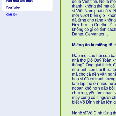
Văn hóa ẩm thực
đó là Việt tính. Nó là 
thanh; không thể mà có
YouTube
sĩ Việt Nam phải có Việ
Chữ lớn
mới vượt biên giới khôn
đã từng cho rằng không
Đức hơn là Goethe, Ý h
không có gì có tính cá
Dante, Cervantes…
Miếng ăn là miếng tồi 
Đáp một câu hỏi của b
nhà thơ Đỗ Quý Toàn kh
thống”. Ông giải thích, 
như anh con trai thừa 
mà cho cả nền văn nghệ.
hoạ sĩ đã có tranh trưng
lãm tập thể ở nhiều nư
ngoạn khó hơn gấp bội 
chương, yêu âm nhạc; v
mấy cũng có ít người ch
biết Võ Đình phần lớn q
Nghệ sĩ Võ Đình từng th