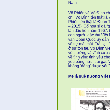
Nam.
Võ Phiến và Võ Đình c
chi. Võ Đình tên thật là
Phiến tên thật là Đoàn
– 2015). Cố họa sĩ đã “g
lần đầu tiên năm 1967:
con người đặc thù Việt
văn Doãn Quốc Sỹ dẫn đ
về sự mất mát. Trái lại
ở sự tồn tại. Võ Đình vi
vô thường và vĩnh cửu 
về tình yêu; tình yêu ch
yêu bằng hữu, trai gái.
không ‘đáng’ được yêu”
Mẹ là quê hương Việt