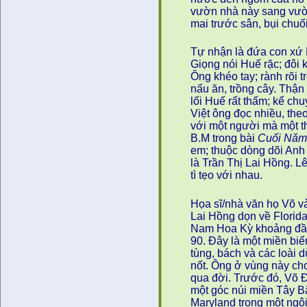
vườn nhà này sang vườ
mai trước sân, bụi chuối
Tự nhận là đứa con xứ 
Giọng nói Huế rặc; đôi 
Ông khéo tay; rành rõi 
nấu ăn, trồng cây. Thận
lối Huế rất thấm; kể chu
Việt ông đọc nhiều, theo
với một người mà một th
B.M trong bài
Cuối Năm
em; thuộc dòng dõi Anh 
là Trần Thị Lai Hồng. Lê
tì tẹo với nhau.
Họa sĩ/nhà văn họ Võ v
Lai Hồng dọn về Florid
Nam Hoa Kỳ khoảng đầu
90. Đây là một miền biể
tùng, bách và các loài d
nốt. Ông ở vùng này ch
qua đời. Trước đó, Võ Đ
một góc núi miền Tây 
Maryland trong một ngôi