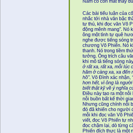
Nam có con mắt thấy đư
Các bài tiểu luận của c
nhắc tới nhà văn bậc th
tự thú, khi đọc văn Võ 
động mênh mang”. Nó k
ông một tình tự quê hư
nghe được tiếng sóng t
chương Võ Phiến. Nó 
thanh. Nó trong tiềm thứ
tưởng. Ông trích câu v
khi mô tả tiếng sóng nà
ở rất xa, rất xa, mỗi lúc
hãm ở càng xa, xa đến 
hồ”
. Võ Đình xác nhận,
hơn hết, vì ông là người
biết thật kỹ về ý nghĩa 
Điều này tạo ra một nỗi
nỗi buồn bất kể thời gia
Nhưng cũng chính nỗi b
đó đã khiến cho người
mỗi khi đọc văn Võ Phiế
viết, đọc Võ Phiến tự n
đọc chậm lại, dò từng c
Phiến đích thực là một n