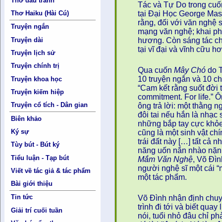
Thơ đấu tranh
Tác và Tự Do trong cuốn
tại Đại Học George Mas
Thơ Haiku (Hài Cú)
rằng, đối với văn nghệ sĩ
Truyện ngắn
mạng văn nghệ; khai p
Truyện dài
hương. Còn sáng tác ch
tại vĩ đại và vĩnh cữu h
Truyện lịch sử
Truyện chính trị
Qua cuốn
Mây Chó
do T
10 truyện ngắn và 10 ch
Truyện khoa học
“Cam kết rằng suốt đời 
Truyện kiếm hiệp
commitment. For life.” Ô
Truyện cổ tích - Dân gian
ông trả lời: một thằng 
đôi tai nếu hắn là nhạc 
Biên khảo
những bắp tay cực khỏe
Ký sự
cũng là một sinh vật chí
trái đất này […] tất cả 
Tùy bút - Bút ký
năng uốn nắn nhào nặn 
Tiểu luận - Tạp bút
Mắm Văn Nghệ
, Võ Đìn
người nghệ sĩ một cái “
Viết về tác giả & tác phẩm
một tác phẩm.
Bài giới thiệu
Tin tức
Võ Đình nhận định chuy
trình đi tới và biết qua
Giải trí cuối tuần
nói, tuổi nhỏ đâu chỉ ph