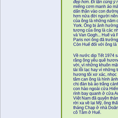
đẹp hơn. Đi tận cùng ý
miếng cơm manh áo mà đi
dấn thân vào con đường
hơn nửa đời người nên 
của ông là những năm c
York. Ông bị ảnh hường 
tượng của ông là các nh
và Van Gogh... Huế và 
Paris nơi ông đã trưởng
Còn Huế đối với ông là
Về nước dịp Tết 1974 s
rằng ông yêu quê hương
vời, vì những khuôn mặ
tài lỗi lạc hay vì những
hương tôi xơ xác, nhọc 
tâm can ông là hình ảnh
chị đàn bà áo trắng cán
con hào ngoài cửa Hiển 
rình bay quanh ở cửa 
Việt Nam đã quyện thành
rời xa về lại Mỹ, ông 
tháng Chạp ở nhà Doãn
cô Tâm ở Huế.