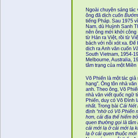
Ngoài chuyện sáng tác v
ông đã dịch cuốn
Bướm
tiếng Pháp. Sau 1975 vì
Nam, dù Huỳnh Sanh Th
nên ông mới khởi công 
từ Hán ra Việt, rồi từ V
bách với nỗi xót xa. Để
dịch ra Anh văn cuốn
V
South Vietnam, 1954-19
Melbourne, Australia, 1
tâm trạng của một Miền 
Võ Phiến là một tác giả
hạng”. Ông tôn nhà văn
anh. Theo ông, Võ Phiến
nhà văn viết quốc ngữ t
Phiến, duy có Võ Đình là
nhất. Trong bài
Cái Nét
định
“nhờ có Võ Phiến m
hơn, cái địa thế hiểm t
quen thường gọi là tâm
cái mới lạ ở cái mới lạ 
lạ ở cái quen thuộc mới 