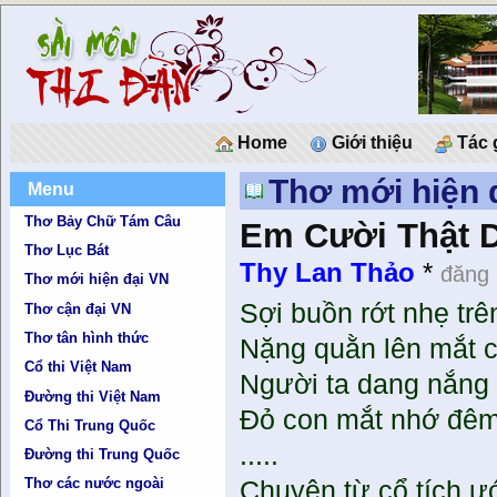
Home
Giới thiệu
Tác 
Thơ mới hiện 
Menu
Thơ Bảy Chữ Tám Câu
Em Cười Thật 
Thơ Lục Bát
Thy Lan Thảo
*
đăng 
Thơ mới hiện đại VN
Sợi buồn rớt nhẹ trê
Thơ cận đại VN
Thơ tân hình thức
Nặng quằn lên mắt c
Cổ thi Việt Nam
Người ta dang nắng
Đường thi Việt Nam
Đỏ con mắt nhớ đêm
Cổ Thi Trung Quốc
.....
Đường thi Trung Quốc
Thơ các nước ngoài
Chuyện từ cổ tích 