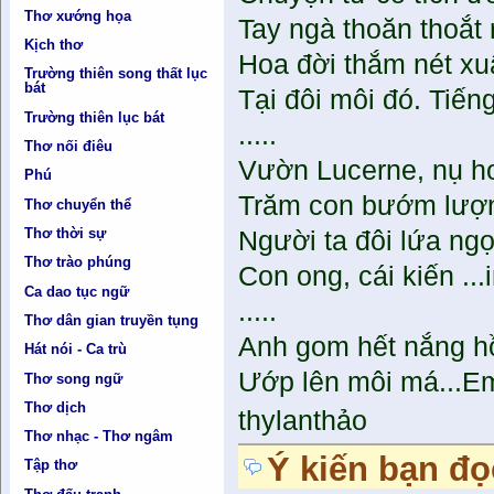
Thơ xướng họa
Tay ngà thoăn thoắt 
Kịch thơ
Hoa đời thắm nét xu
Trường thiên song thất lục
bát
Tại đôi môi đó. Tiến
Trường thiên lục bát
.....
Thơ nối điêu
Vườn Lucerne, nụ h
Phú
Trăm con bướm lượ
Thơ chuyển thể
Thơ thời sự
Người ta đôi lứa ng
Thơ trào phúng
Con ong, cái kiến ..
Ca dao tục ngữ
.....
Thơ dân gian truyền tụng
Anh gom hết nắng h
Hát nói - Ca trù
Ướp lên môi má...Em
Thơ song ngữ
Thơ dịch
thylanthảo
Thơ nhạc - Thơ ngâm
Ý kiến bạn đọ
Tập thơ