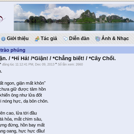
Giới thiệu
Tác giả
Diễn đàn
Ảnh & Nhạc
 trào phúng
n. / *Hỉ Hả! /*Giận! / *Chẳng biết! / *Cây Chổi.
*
*
đăng lúc 11:12:41 PM, Dec 09, 2013
Số lần xem: 2660
.
ất ngon, giận mất khôn"
chưa giữ được tâm hồn
khiến ông như lửa đốt
i nóng hực, dạ bôn chôn.
ên cao, lửa tới đầu
 tá hỏa, mắt chìm sâu,
dựng đứng, hồn bay mất
ang oang, hực hực đầu!