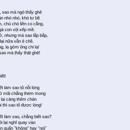
, sao mà ngó thấy ghê
n nhó nhó, khó tư bề
, chú chó liền co cẳng,
 gà con vội xếp mề.
, nhưng mà sao lắp bắp,
lại nữa vẫn ê chề.
g, lạ gớm ông chi lạ!
sao mà thấy thật ghê!
iết!
t làm sao tỏ nỗi lòng
iữ mãi chẳng thèm mong
ì lại càng thêm chán
 thì sao tỏ được lòng!
ết làm sao, chẳng biết sao?
ồi lại nghĩ quay vào
lẩn quẩn "không" hay "nói"