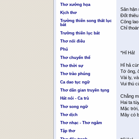
Thơ xướng họa
Sân hận 
Kịch thơ
Đốt thiêu
Trường thiên song thất lục
Công la
bát
Chỉ thoá
Trường thiên lục bát
Thơ nối điêu
Phú
*Hỉ Hả!
Thơ chuyển thể
Hỉ hả cùn
Thơ thời sự
Tớ ông, 
Thơ trào phúng
Vài ly, 
Ca dao tục ngữ
Vui thú c
Thơ dân gian truyền tụng
Chẳng mắc
Hát nói - Ca trù
Hai ta túy
Thơ song ngữ
Mặc trời
Thơ dịch
Mây có ba
Thơ nhạc - Thơ ngâm
Tập thơ