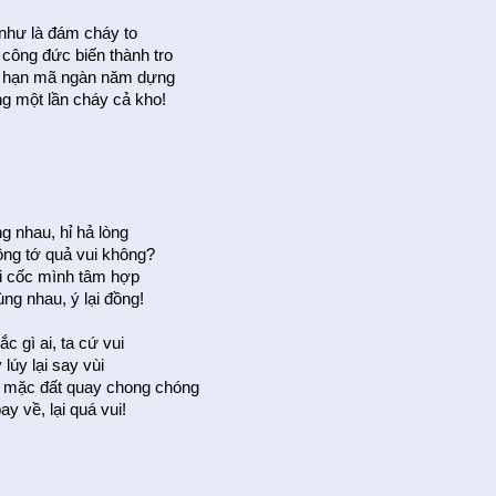
như là đám cháy to
 công đức biến thành tro
o hạn mã ngàn năm dựng
ng một lần cháy cả kho!
g nhau, hỉ hả lòng
ông tớ quả vui không?
vài cốc mình tâm hợp
ùng nhau, ý lại đồng!
 gì ai, ta cứ vui
 lúy lại say vùi
, mặc đất quay chong chóng
y về, lại quá vui!