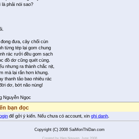
ì là phải nói sao?
i.
 đong đưa, cây chổi cùn
h từng tép lại gom chung
nh rác rưởi đều gom sạch
c đồ dơ cũng quét cùng.
u nhưng ra thành chắc nịt,
 mà lại rắn hơn khung.
y thanh tảo bao nhiêu rác
đời dơ, bớt não nùng!
g Nguyễn Ngọc
iến bạn đọc
login
để gởi ý kiến. Nếu chưa có account, xin
ghi danh
.
Copyright (C) 2008 SaiMonThiDan.com
Created by Hiep Nguyen, June 2008