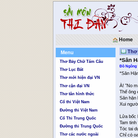
Home
Thơ
Menu
*Sân Hậ
Thơ Bảy Chữ Tám Câu
Đồ Ngông
Thơ Lục Bát
*Sân Hận
Thơ mới hiện đại VN
À! "No m
Thơ cận đại VN
Thế ông 
Thơ tân hình thức
Sân hận 
Cổ thi Việt Nam
Xui ngườ
Đường thi Việt Nam
Lửa bốc l
Cổ Thi Trung Quốc
Tam tinh
Đường thi Trung Quốc
Tóc tai 
Thơ các nước ngoài
Chỉ có o