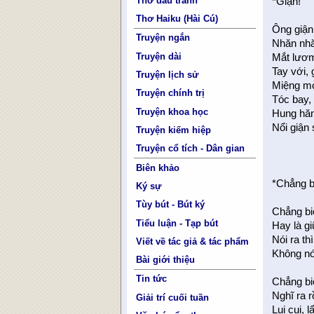
Thơ đấu tranh
*Giận!
Thơ Haiku (Hài Cú)
Ông giận
Truyện ngắn
Nhăn nhă
Truyện dài
Mắt lươm
Tay với,
Truyện lịch sử
Miệng mở
Truyện chính trị
Tóc bay, 
Truyện khoa học
Hung hăn
Nổi giận 
Truyện kiếm hiệp
Truyện cổ tích - Dân gian
Biên khảo
*Chẳng b
Ký sự
Tùy bút - Bút ký
Chẳng biế
Tiểu luận - Tạp bút
Hay là g
Nói ra th
Viết về tác giả & tác phẩm
Không nói
Bài giới thiệu
Tin tức
Chẳng bi
Nghĩ ra r
Giải trí cuối tuần
Lui cui, 