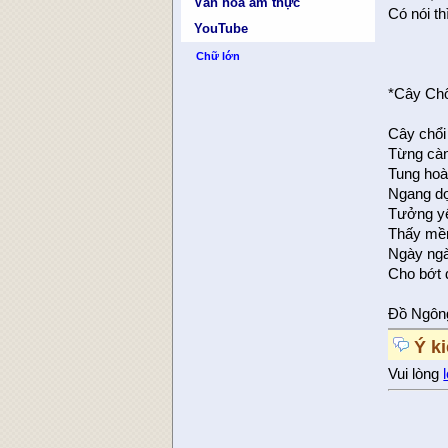
Văn hóa ẩm thực
Có nói th
YouTube
Chữ lớn
*Cây Chổ
Cây chổi
Từng càn
Tung hoà
Ngang dọ
Tưởng yế
Thấy mềm
Ngày ngà
Cho bớt 
Đồ Ngôn
Ý k
Vui lòng