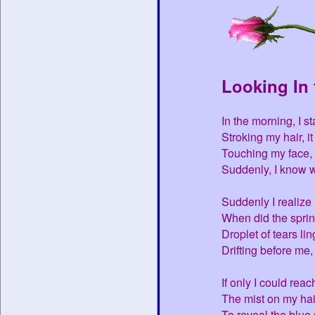
Looking In 
In the morning, I st
Stroking my hair, 
Touching my face, 
Suddenly, I know w
Suddenly I realize
When did the spring
Droplet of tears li
Drifting before me,
If only I could rea
The mist on my hai
To reveal the blue 