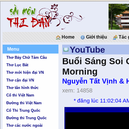
Home
Giới thiệu
Tác 
YouTube
Menu
Thơ Bảy Chữ Tám Câu
Buổi Sáng Soi G
Thơ Lục Bát
Morning
Thơ mới hiện đại VN
Nguyễn Tất Vịnh & 
Thơ cận đại VN
Thơ tân hình thức
xem: 14858
Cổ thi Việt Nam
*
đăng lúc 11:02:04 A
Đường thi Việt Nam
Cổ Thi Trung Quốc
Đường thi Trung Quốc
Thơ các nước ngoài