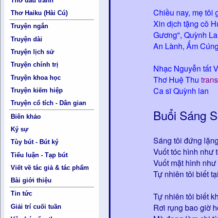
Thơ đấu tranh
Chiều nay, mẹ tôi 
Thơ Haiku (Hài Cú)
Xin dịch tặng cô 
Truyện ngắn
Gương", Quỳnh Lan
Truyện dài
An Lành, Ấm Cúng
Truyện lịch sử
Truyện chính trị
Nhạc Nguyễn tất V
Thơ Huệ Thu
tran
Truyện khoa học
Ca sĩ Quỳnh lan
Truyện kiếm hiệp
Truyện cổ tích - Dân gian
Buổi Sáng 
Biên khảo
Ký sự
Sáng tôi đứng lặn
Tùy bút - Bút ký
Vuốt tóc hình như
Tiểu luận - Tạp bút
Vuốt mặt hình như
Viết về tác giả & tác phẩm
Tự nhiên tôi biết t
Bài giới thiệu
Tin tức
Tự nhiên tôi biết kh
Rơi rụng bao giờ h
Giải trí cuối tuần