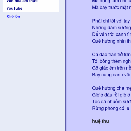
Mà đọng làm chi từ
Văn hóa ẩm thực
Mà bay trước mặt 
YouTube
Chữ lớn
Phải chi tôi với tay
Những đám sương m
Ðể vén trời xanh t
Quê hương nhìn th
Ca dao trăn trở từ
Tôi bỗng thèm ngh
Gõ giấc êm trên nề
Bay cùng canh võn
Quê hương cha mẹ 
Giờ ở đâu rồi giờ ở
Tóc đã nhuốm sươ
Rừng phong có lẽ lá
huệ thu