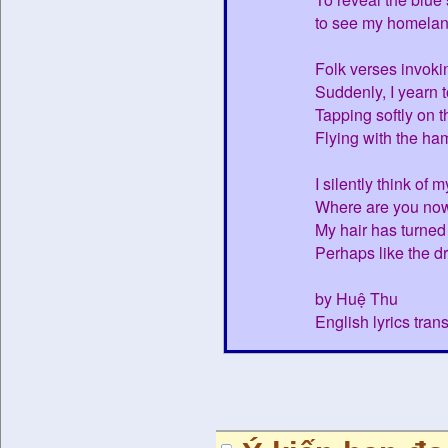
to see my homeland
Folk verses invoki
Suddenly, I yearn t
Tapping softly on th
Flying with the ha
I silently think o
Where are you no
My hair has turned
Perhaps like the dr
by Huệ Thu
English lyrics tra