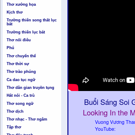
Thơ xướng họa
Kịch thơ
Trường thiên song thất lục
bát
Trường thiên lục bát
Thơ nối điêu
Phú
Thơ chuyển thể
Thơ thời sự
Thơ trào phúng
Ca dao tục ngữ
Thơ dân gian truyền tụng
Hát nói - Ca trù
Buổi Sáng Soi
Thơ song ngữ
Looking In the M
Thơ dịch
Thơ nhạc - Thơ ngâm
Vuong Vương Than
Tập thơ
YouTube: