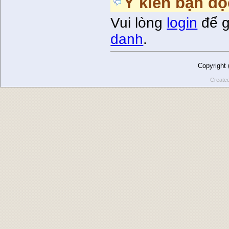
Ý kiến bạn đọ
Vui lòng
login
để g
danh
.
Copyright
Create