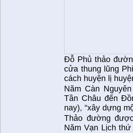
Đỗ Phủ thảo đường
cửa thung lũng Ph
cách huyện lị huy
Năm Càn Nguyên t
Tần Châu đến Đồn
nay), “xây dựng mộ
Thảo đường được 
Năm Vạn Lịch thứ 4