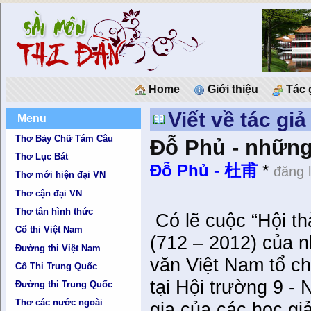
Home
Giới thiệu
Tác 
Viết về tác gi
Menu
Thơ Bảy Chữ Tám Câu
Đỗ Phủ - những
Thơ Lục Bát
Đỗ Phủ - 杜甫
*
đăng 
Thơ mới hiện đại VN
Thơ cận đại VN
Thơ tân hình thức
Có lẽ cuộc “Hội t
Cổ thi Việt Nam
(712 – 2012) của n
Đường thi Việt Nam
văn Việt Nam tổ c
Cổ Thi Trung Quốc
tại Hội trường 9 -
Đường thi Trung Quốc
Thơ các nước ngoài
gia của các học gi