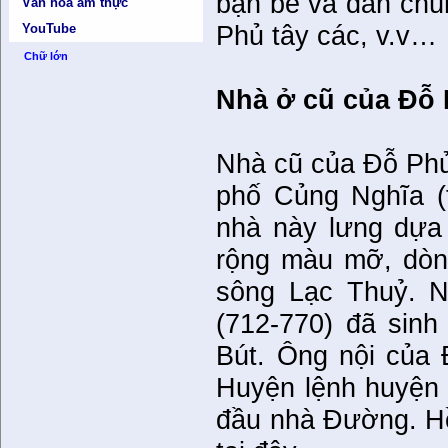
bạn bè và dân chú
Văn hóa ẩm thực
Phủ tây các, v.v…
YouTube
Chữ lớn
Nhà ở cũ của Đỗ 
Nhà cũ của Đỗ Phủ
phố Củng Nghĩa (
nhà này lưng dựa 
rộng màu mỡ, dòn
sông Lạc Thuỷ. N
(712-770) đã sinh
Bút. Ông nội của 
Huyện lệnh huyện 
đầu nhà Đường. Hồ