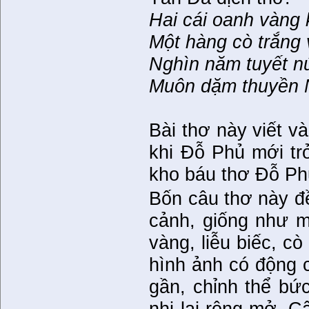
Hai cái oanh vàng 
Một hàng cò trắng 
Nghìn năm tuyết nú
Muôn dặm thuyền N
Bài thơ này viết 
khi Đỗ Phủ mới tr
kho báu thơ Đỗ Ph
Bốn câu thơ này đề
cảnh, giống như m
vàng, liễu biếc, cò
hình ảnh có động có
gần, chỉnh thể bứ
nhị lại rộng mở. C