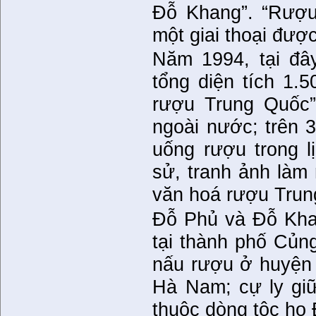
Đỗ Khang”. “Rượu
một giai thoại đượ
Năm 1994, tại đây
tổng diện tích 1.
rượu Trung Quốc”,
ngoài nước; trên 
uống rượu trong l
sử, tranh ảnh làm
văn hoá rượu Trun
Đỗ Phủ và Đỗ Khan
tại thành phố Củn
nấu rượu ở huyện
Hà Nam; cự ly giữ
thuộc dòng tộc họ 