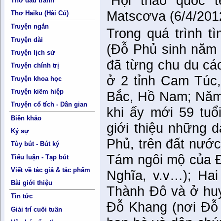
“Hội thảo quốc 
Thơ đấu tranh
Matscơva (6/4/201
Thơ Haiku (Hài Cú)
Truyện ngắn
Trong quá trình t
Truyện dài
(Đỗ Phủ sinh năm 
Truyện lịch sử
đã từng chu du cá
Truyện chính trị
ở 2 tỉnh Cam Túc,
Truyện khoa học
Truyện kiếm hiệp
Bắc, Hồ Nam; Năm 
Truyện cổ tích - Dân gian
khi ấy mới 59 tu
Biên khảo
giới thiệu những 
Ký sự
Phủ, trên đất nướ
Tùy bút - Bút ký
Tám ngôi mộ của Đ
Tiểu luận - Tạp bút
Viết về tác giả & tác phẩm
Nghĩa, v.v…); Ha
Bài giới thiệu
Thành Đô và ở huy
Tin tức
Đỗ Khang (nơi Đỗ 
Giải trí cuối tuần