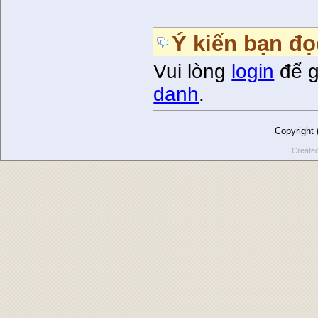
Ý kiến bạn đọ
Vui lòng
login
để g
danh
.
Copyright
Create