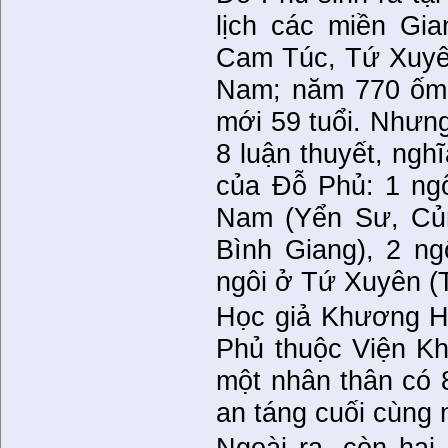
lịch các miền Gi
Cam Túc, Tứ Xuyên
Nam; năm 770 ốm c
mới 59 tuổi. Nhưng
8 luận thuyết, ngh
của Đỗ Phủ: 1 ng
Nam (Yển Sư, Củn
Bình Giang), 2 n
ngôi ở Tứ Xuyên (
Học giả Khương Hả
Phủ thuộc Viện Kh
một nhân thân có 
an táng cuối cùng 
Ngoài ra, còn hai