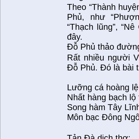
Theo “Thành huyện
Phủ, như “Phượn
“Thạch lũng”, “Nê 
đây.
Đỗ Phủ thảo đườn
Rất nhiều người V
Đỗ Phủ. Đó là bài t
Lưỡng cá hoàng lệ 
Nhất hàng bạch lộ 
Song hàm Tây Lĩnh 
Môn bạc Đông Ngô 
Tản Đà dịch thơ: