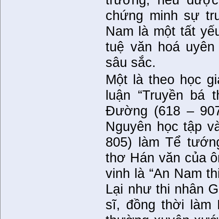
trường, nếu được 
chứng minh sự tr
Nam là một tất yếu
tuệ văn hoá uyên
sâu sắc.
Một là theo học g
luận “Truyền bá t
Đường (618 – 907
Nguyên học tập v
805) làm Tể tướn
thơ Hán văn của ô
vinh là “An Nam th
Lại như thi nhân 
sĩ, đồng thời làm