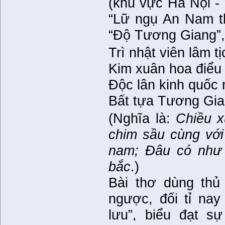
(khu vực Hà Nội -
“Lữ ngụ An Nam th
“Độ Tương Giang”, 
Trì nhật viên lâm tị
Kim xuân hoa điểu 
Độc lân kinh quốc
Bất tựa Tương Gia
(Nghĩa là:
Chiều x
chim sầu cùng vớ
nam; Đâu có như
bắc
.)
Bài thơ dùng thủ 
ngược, đối tỉ nay
lưu”, biểu đạt s