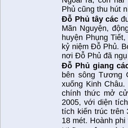
Phủ cũng thu hút n
Đỗ Phủ tây các
đư
Mãn Nguyện, động
huyện Phụng Tiết,
kỷ niệm Đỗ Phủ. Bở
nơi Đỗ Phủ đã ngụ 
Đỗ Phủ giang cá
bên sông Tương G
xuống Kinh Châu. 
chính thức mở cử
2005, với diện tíc
tích kiến trúc trê
18 mét. Hoành phi 