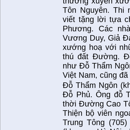
thường xuyên xướn
Tôn Nguyên. Thi 
viết tặng lời tựa
Phương. Các nh
Vương Duy, Giả Đả
xướng hoạ với nhữ
thú đất Đường. Đ
như Đỗ Thẩm Ngôn
Việt Nam, cũng đã
Đỗ Thẩm Ngôn (kho
Đỗ Phủ. Ông đỗ T
thời Đường Cao Tô
Thiện bộ viên ngo
Trung Tông (705)