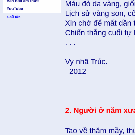
Văn hóa ẩm thực
Máu đỏ da vàng, giố
YouTube
Lịch sử vàng son, c
Chữ lớn
Xin chớ để mất dần 
Chiến thắng cuối tự
. . .
Vy nhã Trúc.
2012
2. Người ở năm xưa
Tao về thăm mầy, th