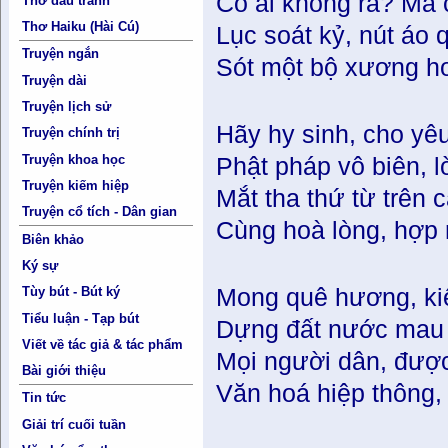
Có ai không ra? Mà c
Thơ đấu tranh
Thơ Haiku (Hài Cú)
Lục soát kỷ, nút áo q
Truyện ngắn
Sót một bộ xương hoặ
Truyện dài
Truyện lịch sử
Hãy hy sinh, cho yêu
Truyện chính trị
Truyện khoa học
Phật pháp vô biên, l
Truyện kiếm hiệp
Mắt tha thứ từ trên 
Truyện cổ tích - Dân gian
Cùng hoà lòng, hợp
Biên khảo
Ký sự
Mong quê hương, kiế
Tùy bút - Bút ký
Tiểu luận - Tạp bút
Dựng đất nước mau 
Viết về tác giả & tác phẩm
Mọi người dân, được
Bài giới thiệu
Văn hoá hiệp thông, 
Tin tức
Giải trí cuối tuần