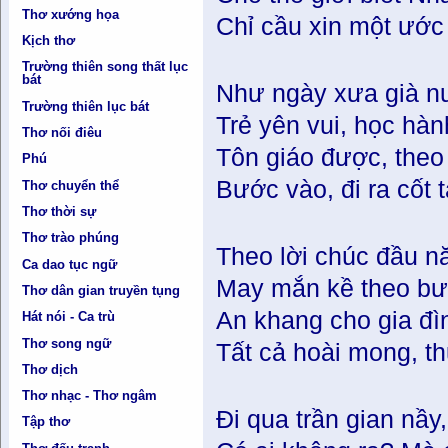
Thơ xướng họa
Chỉ cầu xin một ước
Kịch thơ
Trường thiên song thất lục
bát
Như ngày xưa già nu
Trường thiên lục bát
Trẻ yên vui, học hàn
Thơ nối điêu
Tôn giáo được, theo 
Phú
Bước vào, đi ra cốt 
Thơ chuyển thể
Thơ thời sự
Thơ trào phúng
Theo lời chúc đầu n
Ca dao tục ngữ
May mắn kề theo bư
Thơ dân gian truyền tụng
An khang cho gia đì
Hát nói - Ca trù
Thơ song ngữ
Tất cả hoài mong, t
Thơ dịch
Thơ nhạc - Thơ ngâm
Đi qua trần gian nầy
Tập thơ