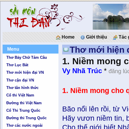
Home
Giới thiệu
Tác 
Thơ mới hiện 
Menu
Thơ Bảy Chữ Tám Câu
1. Niềm mong c
Thơ Lục Bát
Vy Nhã Trúc
*
đăng lú
Thơ mới hiện đại VN
Thơ cận đại VN
Thơ tân hình thức
1. Niềm mong cho q
Cổ thi Việt Nam
Đường thi Việt Nam
Bão nổi lên rồi, từ 
Cổ Thi Trung Quốc
Hãy vươn niềm tin, 
Đường thi Trung Quốc
Thơ các nước ngoài
Cho thế giới biết Nh