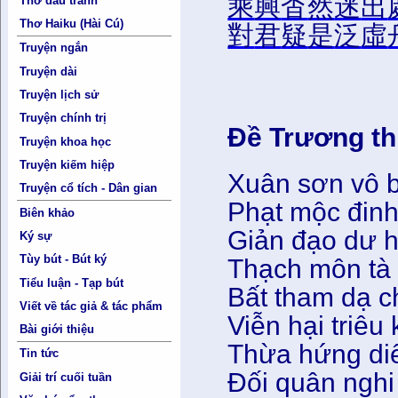
乘
興
杳
然
迷
出
Thơ đấu tranh
Thơ Haiku (Hài Cú)
對
君
疑
是
泛
虛
Truyện ngắn
Truyện dài
Truyện lịch sử
Truyện chính trị
Đề Trương th
Truyện khoa học
Truyện kiếm hiệp
Xuân sơn vô b
Truyện cổ tích - Dân gian
Phạt mộc đinh
Biên khảo
Giản đạo dư hà
Ký sự
Tùy bút - Bút ký
Thạch môn tà 
Tiểu luận - Tạp bút
Bất tham dạ ch
Viết về tác giả & tác phẩm
Viễn hại triêu
Bài giới thiệu
Thừa hứng diể
Tin tức
Đối quân nghi
Giải trí cuối tuần