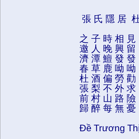
張 氏 隱 居 
之 子 時 相 見
邀 人 晚 興 留
濟 潭 鱣 發 發
春 草 鹿 呦 呦
杜 酒 偏 勞 勸
張 梨 不 外 求
前 村 山 路 險
歸 醉 每 無 憂
Đề Trương Th