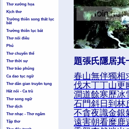
Thơ xướng họa
Kịch thơ
Trường thiên song thất lục
bát
Trường thiên lục bát
Thơ nối điêu
Phú
Thơ chuyển thể
題張氏隱居其
Thơ thời sự
Thơ trào phúng
春
山
無
伴
獨
相
Ca dao tục ngữ
伐
木
丁
丁
山
更
Thơ dân gian truyền tụng
Hát nói - Ca trù
澗
道
餘
寒
歷
冰
Thơ song ngữ
石
門
斜
日
到
林
Thơ dịch
不
貪
夜
識
金
銀
Thơ nhạc - Thơ ngâm
遠
害
朝
看
糜
鹿
Tập thơ