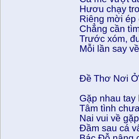
Hươu chạy tro
Riêng mời ép
Chẳng cần tìm
Trước xóm, đư
Mỗi lần say về
Đề Thơ Nơi Ở
Gặp nhau tay
Tâm tình chưa
Nai vui về gặp
Đầm sau cá v
Bác Đỗ nâng c