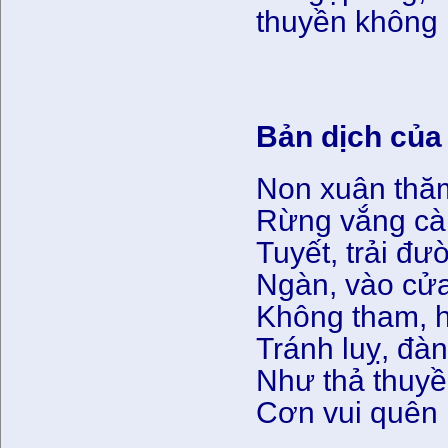
thuyền không
Bản dịch củ
Non xuân thă
Rừng vắng cà
Tuyết, trải đư
Ngàn, vào cửa
Không tham, h
Tránh luỵ, đà
Như thả thuyề
Cơn vui quên