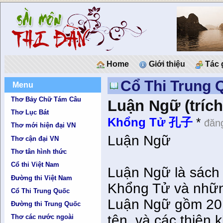
Home
Giới thiệu
Tác 
Cổ Thi Trung 
Menu
Thơ Bảy Chữ Tám Câu
Luận Ngữ (tríc
Thơ Lục Bát
Khổng Tử 孔子
*
đăng
Thơ mới hiện đại VN
Luận Ngữ
Thơ cận đại VN
Thơ tân hình thức
Cổ thi Việt Nam
Luận Ngữ là sách 
Đường thi Việt Nam
Khổng Tử và những
Cổ Thi Trung Quốc
Luận Ngữ gồm 20 t
Đường thi Trung Quốc
tên, và các thiên 
Thơ các nước ngoài