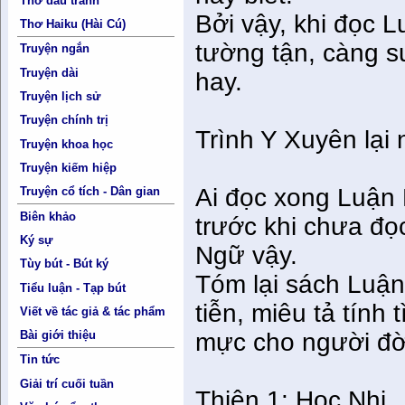
Thơ đấu tranh
Bởi vậy, khi đọc 
Thơ Haiku (Hài Cú)
tường tận, càng s
Truyện ngắn
Truyện dài
hay.
Truyện lịch sử
Truyện chính trị
Trình Y Xuyên lại 
Truyện khoa học
Truyện kiếm hiệp
Ai đọc xong Luận
Truyện cổ tích - Dân gian
Biên khảo
trước khi chưa đọ
Ký sự
Ngữ vậy.
Tùy bút - Bút ký
Tóm lại sách Luậ
Tiểu luận - Tạp bút
tiễn, miêu tả tín
Viết về tác giả & tác phẩm
mực cho người đời
Bài giới thiệu
Tin tức
Giải trí cuối tuần
Thiên 1: Học Nhi