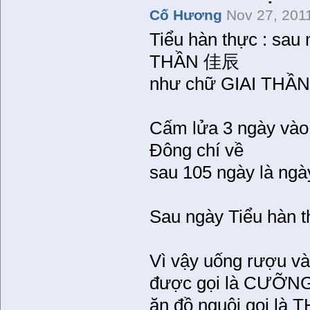
Cố Hương
Nov 27, 201
Tiểu hàn thực : sau 
THẦN 佳辰
như chữ GIAI THẦN 
Cấm lửa 3 ngày vào 
Đông chí về
sau 105 ngày là ngà
Sau ngày Tiểu hàn t
Vì vậy uống rượu v
được gọi là CƯỠNG
ăn đồ nguội gọi là