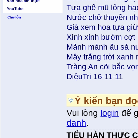
Văn hóa ẩm thực
Tựa ghế mũ lông hạc 
YouTube
Nước chở thuyền như
Chữ lớn
Già xem hoa tựa giữ
Xinh xinh bướm cợt
Mảnh mảnh âu sà nướ
Mây trắng trời xanh
Tràng An cõi bắc vọ
DiệuTri 16-11-11
Ý kiến bạn đọ
Vui lòng
login
để g
danh
.
TIỂU HÀN THỰC 