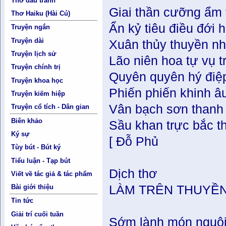
Thơ đấu tranh
Giai thần cưỡng ẩm 
Thơ Haiku (Hài Cú)
Ẩn kỷ tiêu điều đới 
Truyện ngắn
Truyện dài
Xuân thủy thuyền nh
Truyện lịch sử
Lão niên hoa tự vụ t
Truyện chính trị
Quyên quyên hý điệ
Truyện khoa học
Phiến phiến khinh â
Truyện kiếm hiệp
Vân bạch sơn thanh 
Truyện cổ tích - Dân gian
Biên khảo
Sầu khan trực bắc t
Ký sự
[ Đỗ Phủ
Tùy bút - Bút ký
Tiểu luận - Tạp bút
Dịch thơ
Viết về tác giả & tác phẩm
Bài giới thiệu
LÀM TRÊN THUYỀN
Tin tức
Giải trí cuối tuần
Sớm lành món nguội