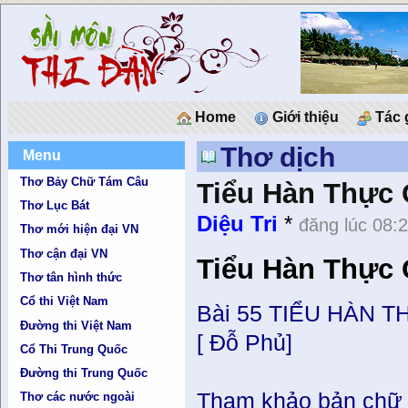
Home
Giới thiệu
Tác 
Thơ dịch
Menu
Thơ Bảy Chữ Tám Câu
Tiểu Hàn Thực 
Thơ Lục Bát
Diệu Tri
*
đăng lúc 08:
Thơ mới hiện đại VN
Thơ cận đại VN
Tiểu Hàn Thực 
Thơ tân hình thức
Cổ thi Việt Nam
Bài 55 TIỂU HÀN 
Đường thi Việt Nam
[ Đỗ Phủ]
Cổ Thi Trung Quốc
Đường thi Trung Quốc
Tham khảo bản chữ 
Thơ các nước ngoài