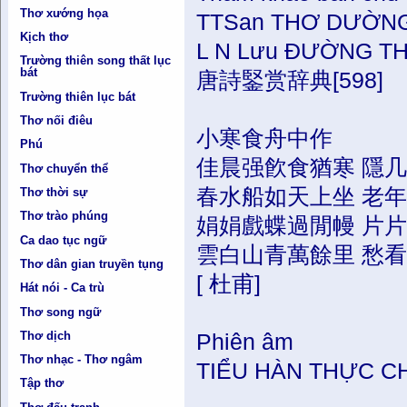
Thơ xướng họa
TTSan THƠ DƯỜNG 
Kịch thơ
L N Lưu ĐƯỜNG THI
Trường thiên song thất lục
bát
唐詩鋻赏辞典[598]
Trường thiên lục bát
Thơ nối điêu
小寒食舟中作
Phú
佳晨强飮食猶寒 隱
Thơ chuyển thể
春水船如天上坐 老
Thơ thời sự
Thơ trào phúng
娟娟戲蝶過閒幔 片
Ca dao tục ngữ
雲白山青萬餘里 愁
Thơ dân gian truyền tụng
[ 杜甫]
Hát nói - Ca trù
Thơ song ngữ
Thơ dịch
Phiên âm
Thơ nhạc - Thơ ngâm
TIỂU HÀN THỰC C
Tập thơ