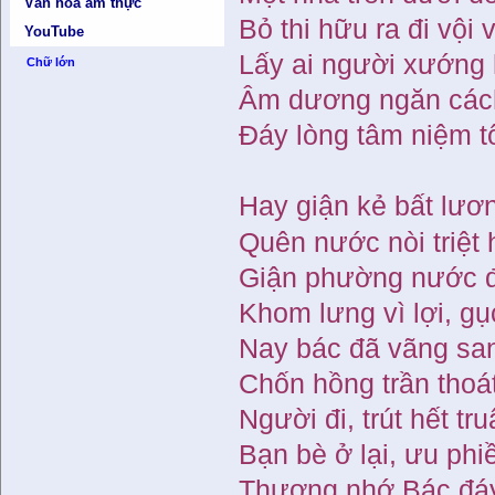
Văn hóa ẩm thực
Bỏ thi hữu ra đi vội 
YouTube
Lấy ai người xướng 
Chữ lớn
Âm dương ngăn cách
Đáy lòng tâm niệm 
Hay giận kẻ bất lươn
Quên nước nòi triệt 
Giận phường nước đ
Khom lưng vì lợi, gụ
Nay bác đã vãng sa
Chốn hồng trần thoát 
Người đi, trút hết tr
Bạn bè ở lại, ưu phi
Thương nhớ Bác đáy 