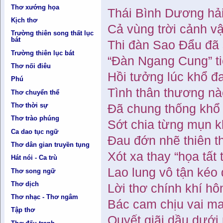
Thơ xướng họa
Thái Bình Dương hải
Kịch thơ
Cả vùng trời cảnh v
Trường thiên song thất lục
bát
Thi đàn Sao Đẩu đã 
Trường thiên lục bát
“Đàn Ngang Cung” ti
Thơ nối điêu
Hồi tưởng lúc khổ đ
Phú
Tình thân thương n
Thơ chuyển thể
Thơ thời sự
Đã chung thống khổ
Thơ trào phúng
Sớt chia từng mụn kh
Ca dao tục ngữ
Đau đớn nhẽ thiên th
Thơ dân gian truyền tụng
Xót xa thay “họa tất t
Hát nói - Ca trù
Lao lung vô tận kéo 
Thơ song ngữ
Thơ dịch
Lời thơ chính khí hô
Thơ nhạc - Thơ ngâm
Bác cam chịu vai m
Tập thơ
Quyết giãi dầu dưới