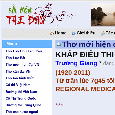
Home
Giới thiệu
Tác 
Thơ mới hiện 
Menu
Thơ Bảy Chữ Tám Câu
KHẤP ĐIẾU TH
Thơ Lục Bát
Trường Giang
*
đăng
Thơ mới hiện đại VN
(1920-2011)
Thơ cận đại VN
Thơ tân hình thức
Từ trần lúc 7g45 tố
Cổ thi Việt Nam
REGIONAL MEDICA
Đường thi Việt Nam
Cổ Thi Trung Quốc
***
Đường thi Trung Quốc
Thơ các nước ngoài