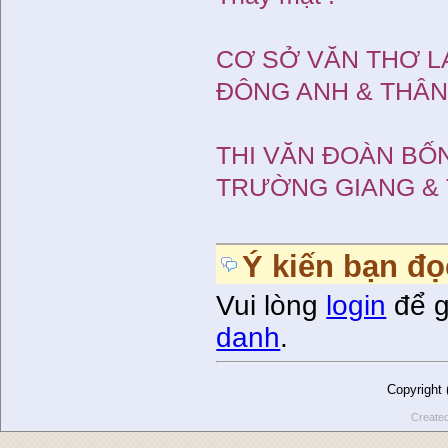
CƠ SỞ VĂN THƠ L
ĐÔNG ANH & THÂ
THI VĂN ĐOÀN B
TRƯỜNG GIANG &
Ý kiến bạn đọ
Vui lòng
login
để g
danh
.
Copyright
Create