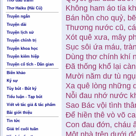
Thơ đấu tranh
Không ham áo tía k
Thơ Haiku (Hài Cú)
Bán hồn cho quỷ, bẽ
Truyện ngắn
Truyện dài
Thương nước cũ, cát
Truyện lịch sử
Xót quê xưa, mây ph
Truyện chính trị
Sục sôi ứa máu, tràn
Truyện khoa học
Dùng thơ chính khí 
Truyện kiếm hiệp
Truyện cổ tích - Dân gian
Đã thống khổ lại càn
Biên khảo
Mười năm dư tù ngục
Ký sự
Xa quê lòng những d
Tùy bút - Bút ký
Nỗi đau nhớ nước k
Tiểu luận - Tạp bút
Sao Bác vội tình th
Viết về tác giả & tác phẩm
Bài giới thiệu
Để hiền thê vò võ ca
Tin tức
Con đau đớn, cháu 
Giải trí cuối tuần
Một nhà trên dưới đ