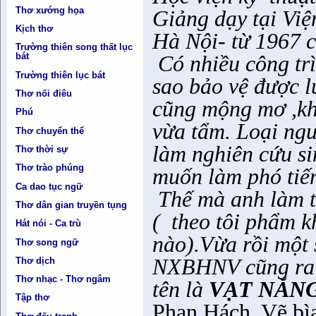
Thơ xướng họa
Giảng dạy tại Việ
Kịch thơ
Hà Nội- từ 1967 
Trường thiên song thất lục
bát
Có nhiều công tr
Trường thiên lục bát
sao bảo vệ được lu
Thơ nối điêu
cũng mộng mơ ,kh
Phú
vừa tẩm. Loại ng
Thơ chuyển thể
làm nghiên cứu si
Thơ thời sự
Thơ trào phúng
muốn làm phó tiến
Ca dao tục ngữ
Thế mà anh làm t
Thơ dân gian truyền tụng
(
theo tôi phẩm 
Hát nói - Ca trù
nào).Vừa rồi một 
Thơ song ngữ
NXBHNV cũng ra
Thơ dịch
Thơ nhạc - Thơ ngâm
tên là
VẠT NẮN
Tập thơ
Phan Hách, Vẽ bì