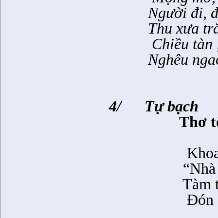
Người đi, đ
Thu xưa tr
Chiều tàn
Nghêu ngao
4/
Tự bạch
Thơ t
Khoa
“Nhà 
Tàm t
Đón 