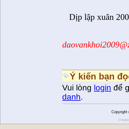
Dịp lập xuân 20
daovankhoi2009@z
Ý kiến bạn đọ
Vui lòng
login
để g
danh
.
Copyright
Create