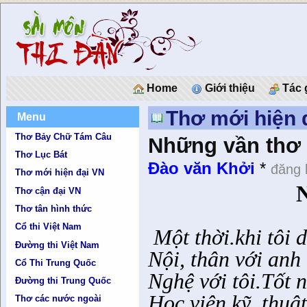
Home
Giới thiệu
Tác 
Thơ mới hiện 
Menu
Thơ Bảy Chữ Tám Câu
Những vần thơ 
Thơ Lục Bát
Đào văn Khởi
*
đăng 
Thơ mới hiện đại VN
N
Thơ cận đại VN
Thơ tân hình thức
Cổ thi Việt Nam
Một thời.khi tôi
Đường thi Việt Nam
Nội, thân với anh
Cổ Thi Trung Quốc
Nghệ với tôi.Tốt 
Đường thi Trung Quốc
Học viện kỹ
thuậ
Thơ các nước ngoài