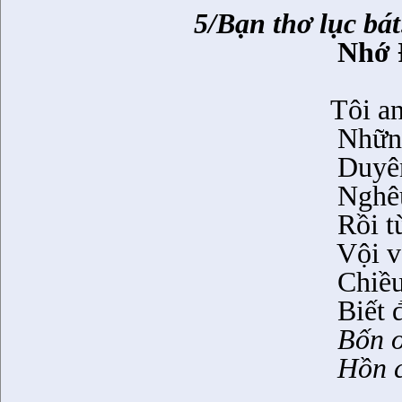
5/Bạn thơ lục b
Nhớ 
Tôi a
Những
Duyên
Nghêu
Rồi t
Vội v
Chiều
Biết 
Bốn ơ
Hồn c