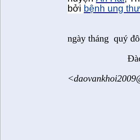
bởi
bệnh ung th
ngày tháng
quý đô
Đà
<daovankhoi2009