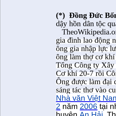
(*)
Đồng Đức Bố
dậy hồn dân tộc qua
TheoWikipedia.o
gia đình lao động 
ông gia nhập lực l
ông làm thợ cơ khí 
Tổng Công ty Xây 
Cơ khí 20-7 rồi Cô
Ông được làm đại d
sáng tác thơ vào c
Nhà văn Việt Na
2
năm
2006
tại 
huyện
An Hải
, T