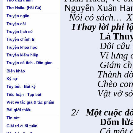
Thơ đấu tranh
Nguyễn Xuân Ha
Thơ Haiku (Hài Cú)
Nói có sách…
X
Truyện ngắn
Truyện dài
1Thay lời phi l
Truyện lịch sử
Lá Thu
Truyện chính trị
Đôi câu 
Truyện khoa học
Ví lưng 
Truyện kiếm hiệp
Giám chi
Truyện cổ tích - Dân gian
Biên khảo
Thành dò
Ký sự
Chèo con
Tùy bút - Bút ký
Vật vờ s
Tiểu luận - Tạp bút
Viết về tác giả & tác phẩm
2/
Một cuộc đờ
Bài giới thiệu
Tin tức
Đốm lử
Giải trí cuối tuần
Cả một 