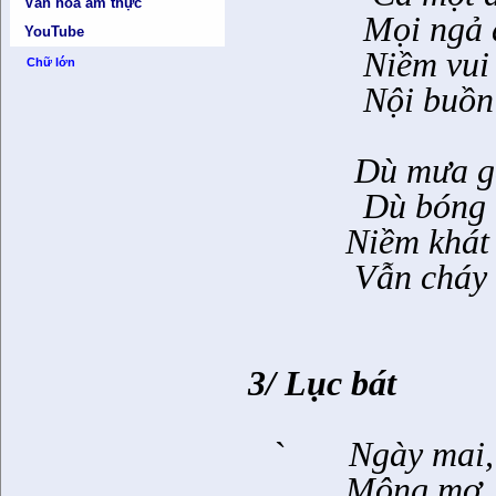
Văn hóa ẩm thực
Mọi ngả 
YouTube
Niềm vui
Chữ lớn
Nội buồn
Dù mưa gà
Dù bóng 
Niềm khát
Vẫn cháy
3/ Lục bát
`
Ngày mai,
Mộng mơ, 