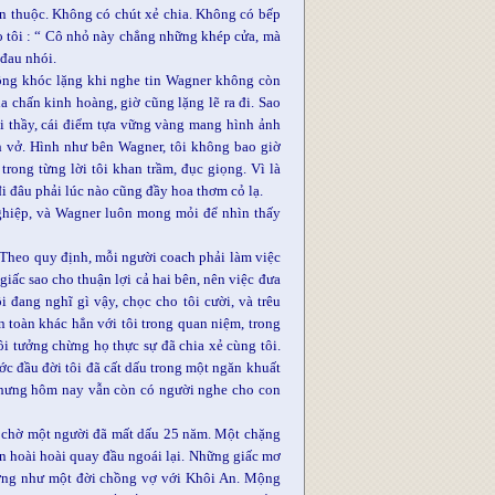
ân thuộc. Không có chút xẻ chia. Không có bếp
 tôi : “ Cô nhỏ này chẳng những khép cửa, mà
 đau nhói.
hông khóc lặng khi nghe tin Wagner không còn
a chấn kinh hoàng, giờ cũng lặng lẽ ra đi. Sao
i thầy, cái điểm tựa vững vàng mang hình ảnh
h vở. Hình như bên Wagner, tôi không bao giờ
trong từng lời tôi khan trầm, đục giọng. Vì là
đi đâu phải lúc nào cũng đầy hoa thơm cỏ lạ.
nghiệp, và Wagner luôn mong mỏi để nhìn thấy
( Theo quy định, mỗi người coach phải làm việc
iấc sao cho thuận lợi cả hai bên, nên việc đưa
 đang nghĩ gì vậy, chọc cho tôi cười, và trêu
n toàn khác hẳn với tôi trong quan niệm, trong
i tưởng chừng họ thực sự đã chia xẻ cùng tôi.
c đầu đời tôi đã cất dấu trong một ngăn khuất
 nhưng hôm nay vẫn còn có người nghe cho con
ng chờ một người đã mất dấu 25 năm. Một chặng
ẫn hoài hoài quay đầu ngoái lại. Những giấc mơ
ưởng như một đời chồng vợ với Khôi An. Mộng