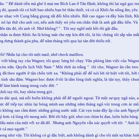
ầu: “ Để dành tiền mà ghé ô mai me Bích Lan ở Tân Định, không thì lại ngủ gục tr
 đó, quanh tôi có biết bao nhiêu bạn bè thân thiết, và có cả Khôi An nồng ấm, yêu 
he nhạc với Cung bằng giọng rất đổi hồn nhiên. Rất cao ngạo và đầy bản lĩnh, K
 nó lại thử cho anh coi, nếu anh thấy nó yêu em chân thật là anh gật đầu liền. Và 
ến tận đó, rồi anh về. Nhớ không? “ . Tôi suy nghĩ một hồi rồi gật đầu.
nhận ra được Khôi An là bóng mát che rợp kín đời tôi, là lúc chúng tôi sắp sửa mất 
ng dưng thành góa phụ, để năm tháng trôi qua lụi tàn đời thiếu nữ..
rồi! Nhắn lại cho tôi một mail, nhớ check mailbox.
 viết bằng tay của Wagner, tôi quay lưng bỏ chạy. Văn phòng làm việc của Wagne
còn nữa. Quyển lịch Việt Nam “ Một thời áo trắng “ tôi cho, Wagner ân cần tre
 đã theo người ở tận chốn trời xa. “Không phải dễ để nói lời từ biệt với tôi, bở
tình sâu đậm. Wagner học được ở tôi là tấm lòng tình nghĩa, là tận tụy, thủy chu
để làm hành trang trong cuộc đời. “
khỏi tay tôi, bay nhòa trong gió..
n dài quá, mà nỗi buồn không phải dễ để nguôi ngoai. Từ một sự quỵ ngã nào, an
ợc để tiếp tục nhìn lại bóng mình sau những năm tháng ngủ vùi trong cơn ác m
n không sao cầm được những giòng nước mắt. Cái vẹn toàn đầy ắp của anh Nguyên 
gì hơn cả lòng tôi mong mỏi. Bởi tôi bây giờ, như con chim bị đạn, luôn luôn bàn
dấu mòn của một vết xe đã đổ. Nhưng anh Nguyên vẫn xác quyết với tôi: “ Anh là
ất cả mọi người.”
ong như vậy. Tôi không có gì đặc biệt, anh không dành gì cho tôi một sự khác biệ