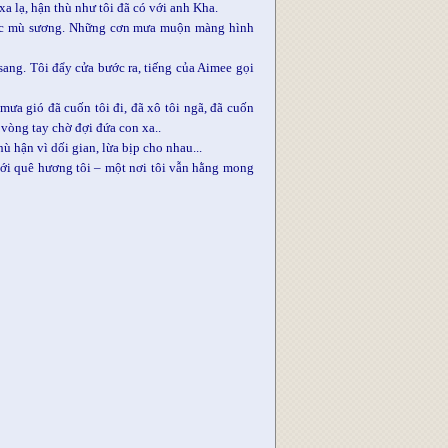
a lạ, hận thù như tôi đã có với anh Kha.
 đục mù sương. Những cơn mưa muộn màng hình
sang. Tôi đẩy cửa bước ra, tiếng của Aimee gọi
ưa gió đã cuốn tôi đi, đã xô tôi ngã, đã cuốn
 vòng tay chờ đợi đứa con xa..
 hận vì dối gian, lừa bịp cho nhau...
 với quê hương tôi – một nơi tôi vẫn hằng mong