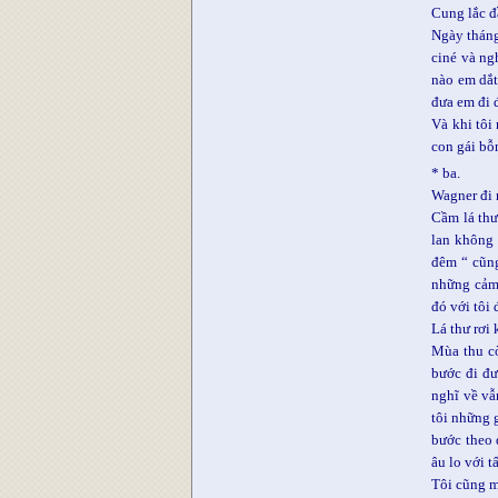
Cung lắc đ
Ngày tháng
ciné và ng
nào em dắt
đưa em đi đ
Và khi tôi 
con gái bỗ
* ba.
Wagner đi 
Cầm lá thư
lan không 
đêm “ cũng
những cảm 
đó với tôi 
Lá thư rơi 
Mùa thu cò
bước đi đư
nghĩ về vẫ
tôi những 
bước theo 
âu lo với t
Tôi cũng m