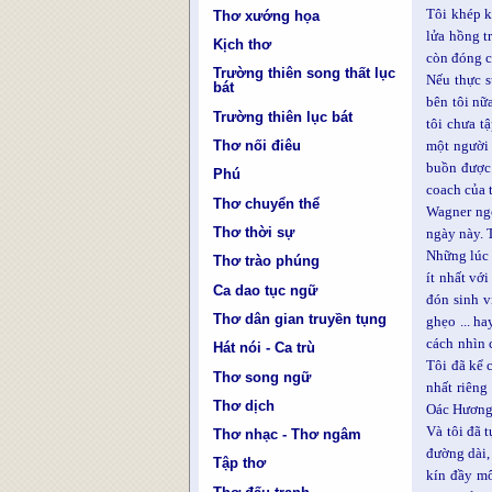
Tôi khép k
Thơ xướng họa
lửa hồng t
Kịch thơ
còn đóng c
Trường thiên song thất lục
Nếu thực s
bát
bên tôi nữ
Trường thiên lục bát
tôi chưa t
Thơ nối điêu
một người 
buồn được.
Phú
coach của 
Thơ chuyển thể
Wagner ngo
Thơ thời sự
ngày này. 
Những lúc 
Thơ trào phúng
ít nhất vớ
Ca dao tục ngữ
đón sinh v
Thơ dân gian truyền tụng
ghẹo ... h
cách nhìn 
Hát nói - Ca trù
Tôi đã kể 
Thơ song ngữ
nhất riêng
Thơ dịch
Oác Hương 
Và tôi đã 
Thơ nhạc - Thơ ngâm
đường dài,
Tập thơ
kín đầy m