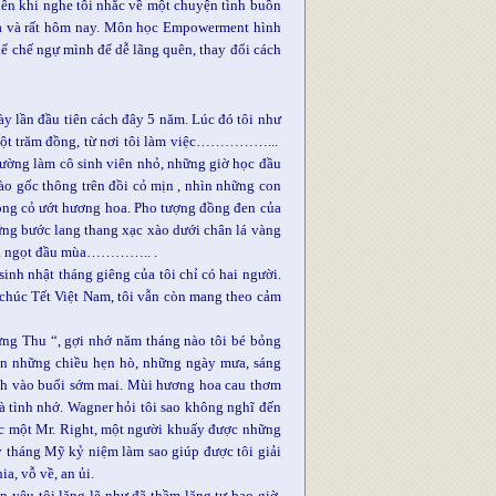
iên khi nghe tôi nhắc về một chuyện tình buồn
 xa và rất hôm nay. Môn học Empowerment hình
 chế ngự mình để dễ lãng quên, thay đổi cách
ày lần đầu tiên cách đây 5 năm. Lúc đó tôi như
á một trăm đồng, từ nơi tôi làm việc……………...
trường làm cô sinh viên nhỏ, những giờ học đầu
vào gốc thông trên đồi cỏ mịn , nhìn những con
rong cỏ ướt hương hoa. Pho tượng đồng đen của
ững bước lang thang xạc xào dưới chân lá vàng
quả ngọt đầu mùa………….. .
inh nhật tháng giêng của tôi chỉ có hai người.
 chúc Tết Việt Nam, tôi vẫn còn mang theo cảm
Rừng Thu “, gợi nhớ năm tháng nào tôi bé bỏng
rén những chiều hẹn hò, những ngày mưa, sáng
ạch vào buổi sớm mai. Mùi hương hoa cau thơm
 tình nhớ. Wagner hỏi tôi sao không nghĩ đến
ợc một Mr. Right, một người khuấy được những
y tháng Mỹ kỷ niệm làm sao giúp được tôi giải
a, vỗ về, an ủi.
 yêu tôi lặng lẽ như đã thầm lặng tự bao giờ.