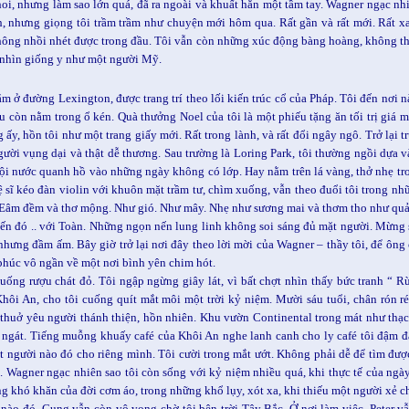
oi, nhưng làm sao lớn quá, đã ra ngoài và khuất hẳn một tầm tay. Wagner ngạc nh
h, nhưng giọng tôi trầm trầm như chuyện mới hôm qua. Rất gần và rất mới. Rất
ông nhồi nhét được trong đầu. Tôi vẫn còn những xúc động bàng hoàng, không thể
 nhìn giống y như một người Mỹ.
m ở đường Lexington, được trang trí theo lối kiến trúc cổ của Pháp. Tôi đến nơi n
u còn nằm trong ổ kén. Quà thưởng Noel của tôi là một phiếu tặng ăn tối trị gi
 ấy, hồn tôi như một trang giấy mới. Rất trong lành, và rất đổi ngây ngô. Trở lại 
gười vụng dại và thật dễ thương. Sau trường là Loring Park, tôi thường ngồi dựa 
lội nước quanh hồ vào những ngày không có lớp. Hay nằm trên lá vàng, thở nhẹ t
 sĩ kéo đàn violin với khuôn mặt trầm tư, chìm xuống, vẫn theo đuổi tôi trong nh
. Eâm đềm và thơ mộng. Như gió. Như mây. Nhẹ như sương mai và thơm tho như 
đến đó .. với Toàn. Những ngọn nến lung linh không soi sáng đủ mặt người. Mừng s
nhưng đầm ấm. Bây giờ trở lại nơi đây theo lời mời của Wagner – thầy tôi, để ông
phúc vô ngần về một nơi bình yên chim hót.
uống rượu chát đỏ. Tôi ngập ngừng giây lát, vì bất chợt nhìn thấy bức tranh “ 
hôi An, cho tôi cuống quít mắt môi một trời kỷ niệm. Mười sáu tuổi, chân rón 
thuở yêu người thánh thiện, hồn nhiên. Khu vườn Continental trong mát như th
ngát. Tiếng muỗng khuấy café của Khôi An nghe lanh canh cho ly café tôi đậm đà
t người nào đó cho riêng mình. Tôi cười trong mắt ướt. Không phải dễ để tìm đư
a. Wagner ngạc nhiên sao tôi còn sống với kỷ niệm nhiều quá, khi thực tế của ngà
g khó khăn của đời cơm áo, trong những khổ lụy, xót xa, khi thiếu một người xẻ chi
nào đó, Cung vẫn còn vô vọng chờ tôi bên trời Tây Bắc. Ở nơi làm việc, Peter vẫn