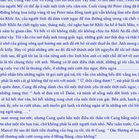
tin người Mỹ có thể ấp ủ mãi một tình yêu câm nín. Cuối cùng thì Peter cũng đã b
Những bông hoa tulip vàng từ tay Peter mùa đông lạnh giá vẫn không làm nên đị
ủa Khôi An, của người lính đã dám vượt ngục để tìm đường sống trong cái chết vì
biết Khôi An chết ngày nào, tháng mấy, chỉ nghe bạn bè Khôi An kể ở Suối Máu, và
ai năm bị giam cầm. Và bởi vì tôi không thấy, tôi không chịu tin Khôi An đã chết.
như vậy. Tôi vẫn còn mơ thấy anh trong giấc ngủ, những giấc mơ thật đẹp và thật hi
ỗi nhớ của giòng sông quê hương mà anh đã rời bỏ từ một thuở ấu thơ. Anh mong ướ
uốt kiếp. Hay có phải những ước ao đó đã trở thành một lời nguyền để tôi trở th
tình sau, để giữ tôi lại là của riêng anh cho linh hồn anh có một chỗ để trở về 
a là tôi chung thủy với anh. Nhưng có lẽ một điều thật nhất, những gì tôi cần,
ững cuộc vui chỉ là thoáng chốc, ở những môi cười dịu ngọt, điêu ngoa………………
phủ nhận bên những ngôn từ gọi mời giả trá, tôi vẫn còn những bến đời vắng im, lặ
 phải là một cái gì không thể tự nói với mình: “ Ừ, thôi cũng được! “, mà phải là n
i quên được, Cung đã riêng dành cho tôi một thứ tình yêu từ một thời tuổi ngọc
những trang thư: “ Anh sẽ đưa em về Dalat, và mình sẽ sống một đời bình yên ở
sẽ bỏ hết thơ văn, bỏ hết những rong chơi của một thời con gái. Bên anh, hạnh 
mù ấy, nếu ta cưới nhau, anh muốn gió lạnh và thông ngàn sẽ là những sợi chỉ h
ong ngời sáng….. “
man trong mơ ước, nhưng Cung quên hẳn một điều tôi thân với Cung bằng một thứ 
m như một tên bạn trai, chứ không phải là một người tình nhỏ. Nếu tuần trước, Cun
o Marcel thì sau đó lãnh tiền thưởng của ông cụ tôi, tôi ới Cung: “ Oác Hương sẽ b
dễ thương mắt cười trong nón ở Hồng Bàng, chịu không?