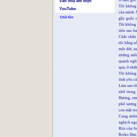
Văn hóa ẩm thực
Tôi không 
YouTube
của mình. 
Chữ lớn
gầy guộc c
Tôi không 
tiên sau h
Chắc chắn 
tôi bằng n
một đời, s
những mối 
quạnh nghĩ
qua, ở nh
Tôi không 
tình yêu có
Làm sao tô
nhở trong 
Hương, em 
phố sương 
con mắt tr
Cung miên 
nghịch ngợ
Ritz của J
Reiko Dan 