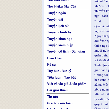
Thơ đấu tranh
ước nhỏ nh
như cổ tíc
Thơ Haiku (Hài Cú)
như vẫn kh
Truyện ngắn
nghĩ, cách
Truyện dài
* hai.
Truyện lịch sử
Quán ăn nằ
một con sâ
Truyện chính trị
Ngày tháng
Truyện khoa học
đời ở xứ n
Truyện kiếm hiệp
thiên nga 
người nghệ
Truyện cổ tích - Dân gian
quấn quít
Biên khảo
Và tôi đã 
Ký sự
Tĩnh lặng 
giác hạnh 
Tùy bút - Bút ký
Chúng tôi 
Tiểu luận - Tạp bút
bên cạnh K
Viết về tác giả & tác phẩm
nắng. Một 
nồng ngan 
Bài giới thiệu
việc có mộ
Tin tức
ly café xư
Giải trí cuối tuần
quyết nhữn
Ở một góc 