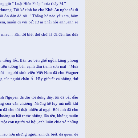
ong giờ “ Luật Hiến Pháp “ của thầy M.”
thương. Tôi kể tỉnh bơ cho Khôi An nghe tôi đi
hôi An dặn dò tôi: “ Thằng bé nào yêu em, hôm
em, muốn đi với bất cứ ai phải hỏi anh, anh sẽ
nhau. .. Khi tôi biết đợi chờ, là đã đến lúc đứa
r trống lốc. Bàn trơ bên ghế ngồi. Lẳng phong
o trên tường bên cạnh tấm tranh sơn mài “Mưa
i tôi – người sinh viên Việt Nam đã cho Wagner
ng của người châu Á.. Hãy giữ tất cả những thứ
h Nguyên đã dìu tôi đứng dậy, tôi đã bắt đầu
ộng của văn chương. Những hệ lụy mà mỗi khi
đã cho tôi thật nhiều ái ngại. Bởi anh đã cho
g hoàng sợ hãi trước những lằn tên, không muốn
 một con người xã hội, anh luôn chia xẻ những
t nào hơn những người anh đã biết, đã quen, để