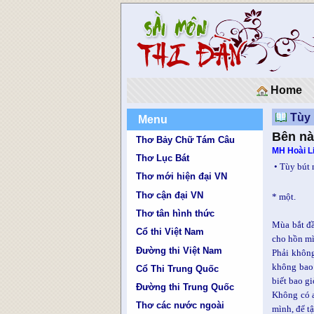
Home
Tùy 
Menu
Bên nà
Thơ Bảy Chữ Tám Câu
MH Hoài L
Thơ Lục Bát
• Tùy bút
Thơ mới hiện đại VN
Thơ cận đại VN
* một.
Thơ tân hình thức
Mùa bắt đầ
Cổ thi Việt Nam
cho hồn mì
Đường thi Việt Nam
Phải không
không bao 
Cổ Thi Trung Quốc
biết bao g
Đường thi Trung Quốc
Không có a
Thơ các nước ngoài
mình, để t