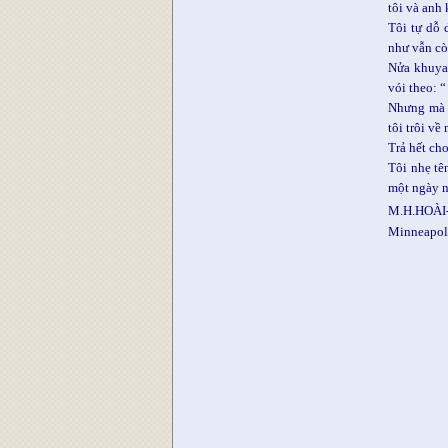
tôi và anh
Tôi tự dỗ
như vẫn cò
Nửa khuya,
vói theo: 
Nhưng mà k
tôi trôi v
Trả hết ch
Tôi nhẹ tê
một ngày 
M.H.HOÀI
Minneapol