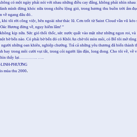
 không có một ngày phải nói với nhau những điều cay đắng, không phải nhìn nhau x
 dành mình đừng khóc nữa trong chiều lộng gió, trong hương thu buồn trời ẩm
n về ngang đâu đó..
 khi tôi rời công việc, bên ngoài như thác lũ. Cơn trốt từ Saint Cloud vần vũ kéo 
“ Oác Hương đừng về, nguy hiểm lắm! “
hông kịp nữa. Sức gió thổi thốc, sức nước quất vào mặt như những ngọn roi, và m
ề một bờ bến nào. Có phải bờ bến đó có Khôi An chờ tôi mòn mỏi, có Bố tôi mở rộng
o người những oan khiên, nghiệp chướng. Trả cả những yêu thương đã biến thành thù
nh bay trong môi cười vụt tắt, trong cỏi người lận đận, long đong. Cho tôi về, về
nhìn thấy lại………….. …..
-LINH-PHƯƠNG
.
is mùa thu 2000