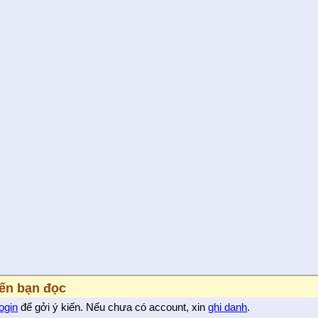
iến bạn đọc
login
để gởi ý kiến. Nếu chưa có account, xin
ghi danh
.