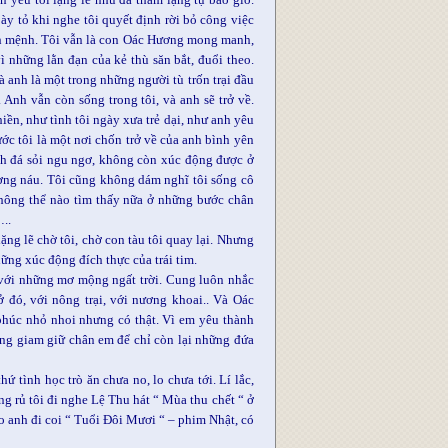
ày tỏ khi nghe tôi quyết định rời bỏ công việc
nh mệnh. Tôi vẫn là con Oác Hương mong manh,
 những lằn đạn của kẻ thù săn bắt, đuổi theo.
 anh là một trong những người tù trốn trại đầu
 Anh vẫn còn sống trong tôi, và anh sẽ trở về.
ền, như tình tôi ngày xưa trẻ dại, như anh yêu
c tôi là một nơi chốn trở về của anh bình yên
ành đá sỏi ngu ngơ, không còn xúc động được ở
nương náu. Tôi cũng không dám nghĩ tôi sống cô
 không thể nào tìm thấy nữa ở những bước chân
..
ng lẽ chờ tôi, chờ con tàu tôi quay lại. Nhưng
hững xúc động đích thực của trái tim.
, với những mơ mộng ngất trời. Cung luôn nhắc
 đó, với nông trại, với nương khoai.. Và Oác
phúc nhỏ nhoi nhưng có thật. Vì em yêu thành
ồng giam giữ chân em để chỉ còn lại những đứa
tình học trò ăn chưa no, lo chưa tới. Lí lắc,
g rủ tôi đi nghe Lệ Thu hát “ Mùa thu chết “ ở
ao anh đi coi “ Tuổi Đôi Mươi “ – phim Nhật, có