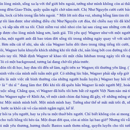
ín lòng mình, sống xa lạ với thế giới bên ngoài, tưởng như mình không còn ai th
rong đêm Giao-Thừa, quây quần ngồi chờ năm mới. Chị Như Nguyện cười cười bảo
ửa, lock cả bên trong lẫn bên ngoài. “ Một lời nói đùa vui, nhưng bỗng làm tim tôi
ự tôi làm được như những điều chị Như Nguyện cợt đùa, thì chiều nay tôi đã k
a, và sắp sửa rời xa tôi. Chút niềm vui nhỏ nhoi còn lại sau cùng sau những cơn đị
ập được cho lòng mình băng sơn, lạnh giá. Tôi yêu quý Wagner như với một ngườ
cha, một người anh đã bao trùm đời sống tôi trong những ngày quay về với sác
 Hơn nữa cái tế nhị, sâu sắc của Wagner luôn dõi theo trong từng tiếng tôi cười, 
tôi, Wagner luôn khuyến khích những khi tôi thất chí, nản lòng bởi con đường tôi 
éo tay tôi. Nhất định Wagner sẽ khao tôi một chầu Ishiban trong ngày tôi tốt 
Tôi có một background, tương lai đang chờ tôi phía trước.
đón tôi đi học, hay đưa tôi đến sở làm, ngồi trên xe Wagner, tôi thường yên lặng. 
i sinh viên của mình mỗi tuần một giờ. Có những lúc bận, Wagner phải sắp xếp giờ g
iên là một việc rất bình thường của những người huấn luyện.) Wagner hay hỏi tôi
ay là “ thi sĩ “ đang làm thơ. Đôi khi tôi đã quên hẳn Wagner là một người Mỹ, hoà
cuộc sống. Chẳng qua, vì Wagner đã hiểu tôi hơn bất cứ người Việt Nam nào mà tô
cho Wagner nghe về Khôi An, về một cánh chim đại bàng đã gãy, về những mộng ướ
 tư. Một mình mình biết. Một mình mình hay. Tưởng như thế sẽ mãi mãi trôi đi,
bước ra khỏi cái vỏ của mình ngậm ngùi, kể lể.
tự hỏi ta yêu người, hay ta yêu ta một thuở bên người. Chỉ biết không còn ai mo
 cho tuổi hồng tôi héo úa. Một đoạn đời qua, còn ai nhìn lại bao giờ? Nhưng tôi v
ôi mắt yêu thương, hương thuốc Bastos xanh thơm nồng, quyến luyến cho tôi t