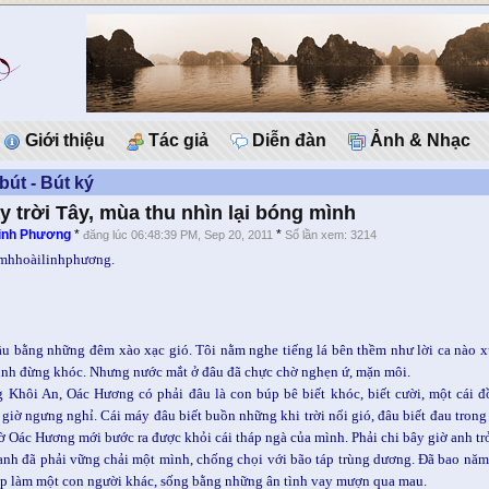
Giới thiệu
Tác giả
Diễn đàn
Ảnh & Nhạc
bút - Bút ký
y trời Tây, mùa thu nhìn lại bóng mình
inh Phương
*
*
đăng lúc 06:48:39 PM, Sep 20, 2011
Số lần xem: 3214
 mhhoàilinhphương.
u bằng những đêm xào xạc gió. Tôi nằm nghe tiếng lá bên thềm như lời ca nào xưa
nh đừng khóc. Nhưng nước mắt ở đâu đã chực chờ nghẹn ứ, mặn môi.
 Khôi An, Oác Hương có phải đâu là con búp bê biết khóc, biết cười, một cái 
giờ ngưng nghỉ. Cái máy đâu biết buồn những khi trời nổi gió, đâu biết đau trong n
iờ Oác Hương mới bước ra được khỏi cái tháp ngà của mình. Phải chi bây giờ anh tr
nh đã phải vững chải một mình, chống chọi với bão táp trùng dương. Đã bao năm 
ập làm một con người khác, sống bằng những ân tình vay mượn qua mau.