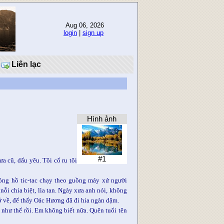
Aug 06, 2026
login
|
sign up
Liên lạc
Hình ảnh
#1
 cũ, dấu yêu. Tôi cố ru tôi
đồng hồ tic-tac chạy theo guồng máy xứ người
ỗi chia biệt, lìa tan. Ngày xưa anh nói, không
ở về, để thấy Oác Hương đã đi hia ngàn dặm.
như thế rồi. Em không biết nữa. Quên tuổi tên