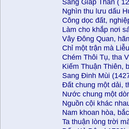
Sang Giáp Thân ( 12
Nghìn thu lưu dấu 
Công dọc đất, nghiệp
Làm cho khắp nơi sán
Vây Đông Quan, hãm
Chỉ một trận mà Liễ
Chém Thôi Tụ, tha 
Kiếm Thuận Thiên, b
Sang Đinh Mùi (1427
Đất chung một dải, t
Nước chung một dòng
Nguồn cội khác nha
Nam khoan hòa, bắc
Ta thuận lòng trời 