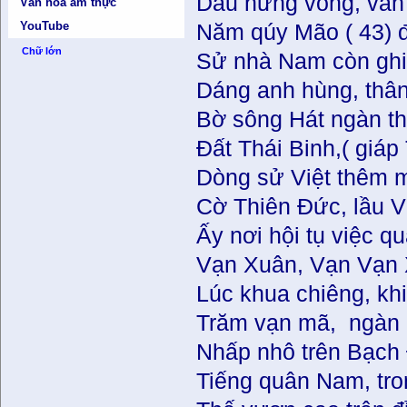
Dẫu hưng vong, vẫn 
Văn hóa ẩm thực
YouTube
Năm qúy Mão ( 43) đ
Chữ lớn
Sử nhà Nam còn ghi 
Dáng anh hùng, thân
Bờ sông Hát ngàn th
Đất Thái Binh,( giá
Dòng sử Việt thêm m
Cờ Thiên Đức, lầu V
Ấy nơi hội tụ việc 
Vạn Xuân, Vạn Vạn 
Lúc khua chiêng, khi
Trăm vạn mã, ngàn 
Nhấp nhô trên Bạch 
Tiếng quân Nam, tro