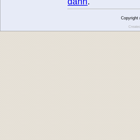
danh
.
Copyright
Create