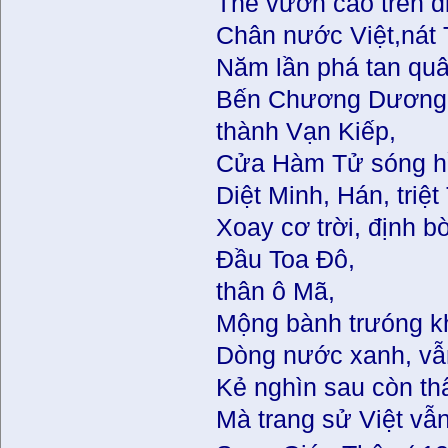
Thế vươn cao trê
Chân nước Việt,nát
Năm lần phá tan quâ
Bến Chương Dương
thành Vạn Kiếp,
Cửa Hàm Tử sóng hồ
Diệt Minh, Hán, triệ
Xoay cơ trời, định b
Đầu Toa Đô,
thân ô Mã,
Mộng bành trưóng kh
Dòng nước xanh, vẫn
Kẻ nghìn sau còn th
Mà trang sử Việt v