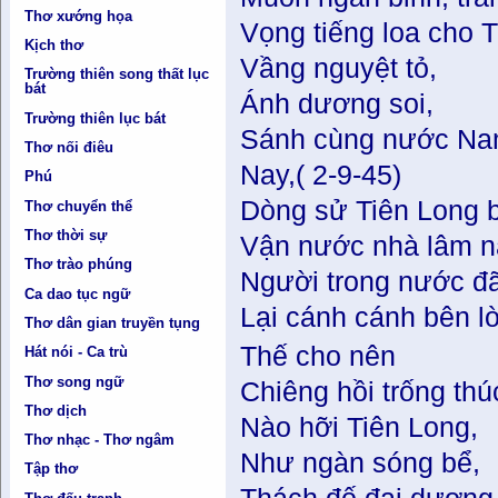
Thơ xướng họa
Vọng tiếng loa cho 
Kịch thơ
Vầng nguyệt tỏ,
Trường thiên song thất lục
bát
Ánh dương soi,
Trường thiên lục bát
Sánh cùng nước Na
Thơ nối điêu
Nay,( 2-9-45)
Phú
Dòng sử Tiên Long 
Thơ chuyển thể
Thơ thời sự
Vận nước nhà lâm nạ
Thơ trào phúng
Người trong nước đ
Ca dao tục ngữ
Lại cánh cánh bên l
Thơ dân gian truyền tụng
Thế cho nên
Hát nói - Ca trù
Thơ song ngữ
Chiêng hồi trống thú
Thơ dịch
Nào hỡi Tiên Long,
Thơ nhạc - Thơ ngâm
Như ngàn sóng bể,
Tập thơ