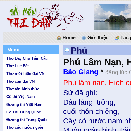
Home
Giới thiệu
Tác 
Phú
Menu
Thơ Bảy Chữ Tám Câu
Phú Lâm Nạn, 
Thơ Lục Bát
Bảo Giang
*
đăng lúc 
Thơ mới hiện đại VN
Phú lâm nạn, Hịch
Thơ cận đại VN
Thơ tân hình thức
Sử đã ghi:
Cổ thi Việt Nam
Đầu làng trống,
Đường thi Việt Nam
cuối thôn chiêng,
Cổ Thi Trung Quốc
Cây cỏ nước nam nh
Đường thi Trung Quốc
Thơ các nước ngoài
Muôn ngàn binh, tr