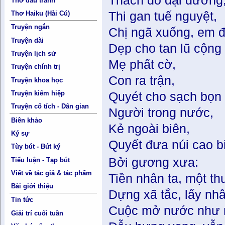
Thách đố đại dương
Thơ đấu tranh
Thi gan tuế nguyệt,
Thơ Haiku (Hài Cú)
Truyện ngắn
Chị ngã xuống, em 
Truyện dài
Dẹp cho tan lũ cộng
Truyện lịch sử
Mẹ phất cờ,
Truyện chính trị
Con ra trận,
Truyện khoa học
Truyện kiếm hiệp
Quyét cho sạch bọn 
Truyện cổ tích - Dân gian
Người trong nước,
Biên khảo
Kẻ ngoài biên,
Ký sự
Quyết đưa núi cao b
Tùy bút - Bút ký
Bởi gương xưa:
Tiểu luận - Tạp bút
Viết về tác giả & tác phẩm
Tiền nhân ta, một t
Bài giới thiệu
Dựng xã tắc, lấy n
Tin tức
Cuộc mở nước như ngọ
Giải trí cuối tuần