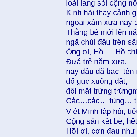
loài lang sói cộng nô
Kinh hãi thay cảnh g
ngoại xâm xưa nay 
Thằng bé mới lên nă
ngã chúi đầu trên s
Ông ơi, Hồ…. Hồ chí
Đưá trẻ năm xưa,
nay đầu đã bạc, tên
đổ gục xuống đất,
đôi mắt trừng trừngm
Cắc…cắc… tùng… t
Việt Minh lập hội, ti
Cộng sản kết bè, hết
Hỡi ơi, cơn đau như 