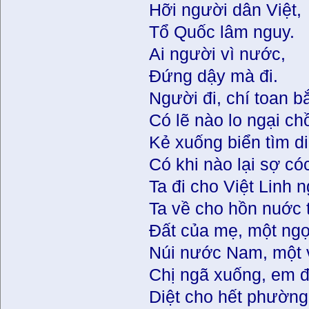
Hỡi người dân Việt,
Tổ Quốc lâm nguy.
Ai người vì nướ
Đứng dậy mà đi.
Người đi, chí toan b
Có lẽ nào lo ngại c
Kẻ xuống biển tìm di
Có khi nào lại sợ có
Ta đi cho Việt Linh 
Ta về cho hồn nuớc 
Đất của mẹ, một ngọ
Núi nước Nam, một v
Chị ngã xuống, em 
Diệt cho hết phường