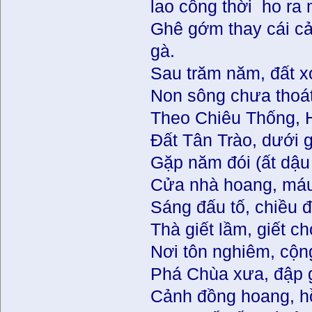
lao công thời ho ra
Ghê gớm thay cái cả
gà.
Sau trăm năm, đất x
Non sông chưa thoát
Theo Chiêu Thống, H
Đất Tân Trào, dưới 
Gặp năm đói (ất dậu
Cửa nhà hoang, máu
Sáng đấu tố, chiều đ
Thà giết lầm, giết c
Nơi tôn nghiêm, cộn
Phá Chùa xưa, đập g
Cảnh đồng hoang, hồ