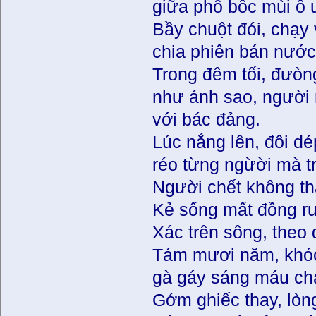
giữa phố bốc mùi ô 
Bầy chuột đói, chạy
chia phiên bán nước
Trong đêm tối, đưòn
như ánh sao, người
với bác đảng.
Lúc nắng lên, đôi dé
réo từng ngừời mà t
Người chết không th
Kẻ sống mất đồng r
Xác trên sông, theo 
Tám mươi năm, khó
gà gáy sáng máu ch
Gớm ghiếc thay, lòn