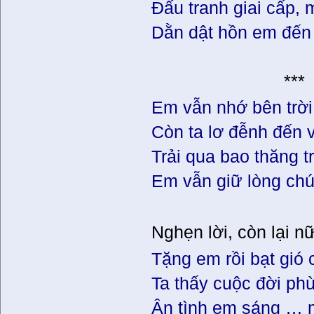
Đấu tranh giai cấp,
Dằn dật hồn em đến
***
Em vẫn nhớ bên trời
Còn ta lơ đễnh đến v
Trải qua bao thăng t
Em vẫn giữ lòng chút
Nghẹn lời, còn lại nữ
Tặng em rồi bạt gió
Ta thấy cuộc đời ph
Ân tình em sáng …