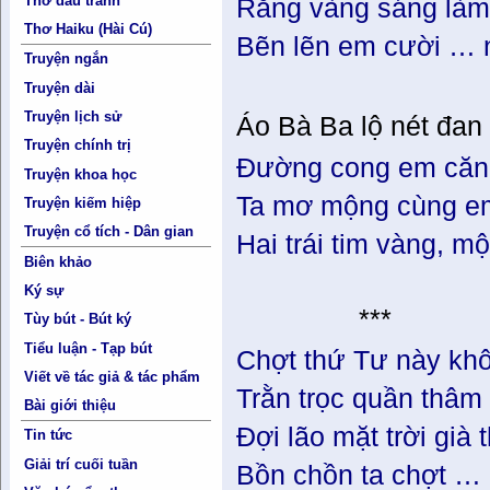
Thơ đấu tranh
Răng vàng sáng làm
Thơ Haiku (Hài Cú)
Bẽn lẽn em cười … 
Truyện ngắn
Truyện dài
Truyện lịch sử
Áo Bà Ba lộ nét đan
Truyện chính trị
Đường cong em căng
Truyện khoa học
Ta mơ mộng cùng e
Truyện kiếm hiệp
Truyện cổ tích - Dân gian
Hai trái tim vàng, mộ
Biên khảo
Ký sự
***
Tùy bút - Bút ký
Tiểu luận - Tạp bút
Chợt thứ Tư này kh
Viết về tác giả & tác phẩm
Trằn trọc quần thâm
Bài giới thiệu
Đợi lão mặt trời già 
Tin tức
Giải trí cuối tuần
Bồn chồn ta chợt … 