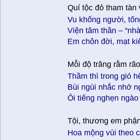
Quí tộc đỏ tham tàn
Vu khống người, tốn
Viện tâm thần – “nhà
Em chôn đời, mạt kiế
Mỗi độ trăng rằm rã
Thầm thì trong gió h
Bùi ngùi nhắc nhớ n
Ôi tiếng nghẹn ngào
Tội, thương em phậ
Hoa mộng vùi theo c