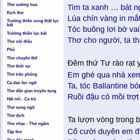
Thơ xướng họa
Tim ta xanh … bát n
Kịch thơ
Lúa chín vàng in mắ
Trường thiên song thất lục
bát
Tóc buông lơi bờ vai,
Trường thiên lục bát
Thơ cho người, ta th
Thơ nối điêu
Phú
Thơ chuyển thể
Đêm thứ Tư rào rạt 
Thơ thời sự
Em ghé qua nhà xe
Thơ trào phúng
Ca dao tục ngữ
Ta, tóc Ballantine b
Thơ dân gian truyền tụng
Ruồi đậu có mồi trợ
Hát nói - Ca trù
Thơ song ngữ
Thơ dịch
Ta lượn vòng trong 
Thơ nhạc - Thơ ngâm
Cố cười duyên em đ
Tập thơ