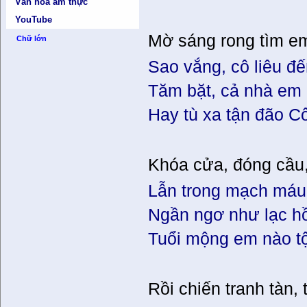
Văn hóa ẩm thực
YouTube
Mờ sáng rong tìm em
Chữ lớn
Sao vắng, cô liêu đ
Tăm bặt, cả nhà em 
Hay tù xa tận đão C
Khóa cửa, đóng cầ
Lẫn trong mạch máu
Ngần ngơ như lạc hồ
Tuổi mộng em nào tộ
Rồi chiến tranh tàn,