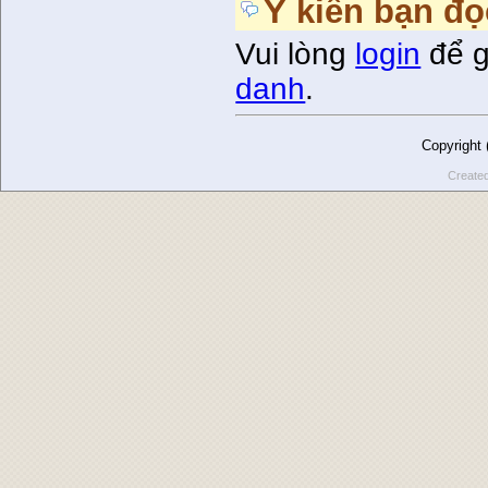
Ý kiến bạn đọ
Vui lòng
login
để g
danh
.
Copyright
Create