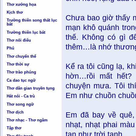
Thơ xướng họa
Kịch thơ
Chưa bao giờ thấy 
Trường thiên song thất lục
bát
mạn khô quánh trong 
Trường thiên lục bát
thế. Không có gì 
Thơ nối điêu
thêm…là nhớ thương,
Phú
Thơ chuyển thể
Thơ thời sự
Kể ra tôi cũng lạ, 
Thơ trào phúng
hờn…rồi mất hết? 
Ca dao tục ngữ
chuyện mưa. Tôi th
Thơ dân gian truyền tụng
Em như chuồn chuồn
Hát nói - Ca trù
Thơ song ngữ
Thơ dịch
Em đã bay về quê,
Thơ nhạc - Thơ ngâm
nhạt, nhạt phai mà
Tập thơ
tan như trời tạnh.