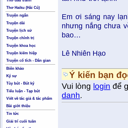
Thơ đấu tranh
Thơ Haiku (Hài Cú)
Em ơi sáng nay lạn
Truyện ngắn
Truyện dài
nhưng nắng chưa về
Truyện lịch sử
bao…
Truyện chính trị
Truyện khoa học
Lê Nhiên Hạo
Truyện kiếm hiệp
Truyện cổ tích - Dân gian
Biên khảo
Ý kiến bạn đọ
Ký sự
Tùy bút - Bút ký
Vui lòng
login
để g
Tiểu luận - Tạp bút
danh
.
Viết về tác giả & tác phẩm
Bài giới thiệu
Tin tức
Giải trí cuối tuần