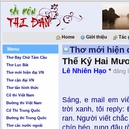
Home
Giới thiệu
Tác 
Thơ mới hiện 
Menu
Thơ Bảy Chữ Tám Câu
Thế Kỷ Hai Mươ
Thơ Lục Bát
Lê Nhiên Hạo
*
đăng 
Thơ mới hiện đại VN
Thơ cận đại VN
Thơ tân hình thức
Cổ thi Việt Nam
Sáng, e mail em viế
Đường thi Việt Nam
trời xanh, tôi reply
Cổ Thi Trung Quốc
ran. Người viết chắc
Đường thi Trung Quốc
Thơ các nước ngoài
chín héo, rụng đâu r