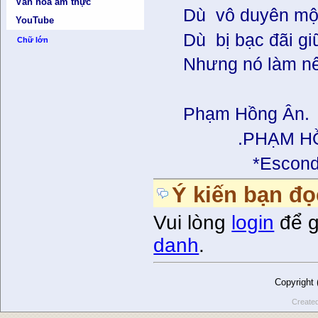
Văn hóa ẩm thực
Dù vô duyên một 
YouTube
Dù bị bạc đãi giữ
Chữ lớn
Nhưng nó làm nên 
Phạm Hồng Ân.
.PHẠM HỒN
*Escondido, 
Ý kiến bạn đọ
Vui lòng
login
để g
danh
.
Copyright
Create