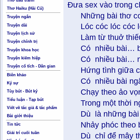
Thơ đấu tranh
Đưa sex vào tro
Thơ Haiku (Hài Cú)
Những bài thơ co
Truyện ngắn
Lóc cóc lóc cóc 
Truyện dài
Truyện lịch sử
Làm từ thuở thiếu 
Truyện chính trị
Có nhiều bài… bị 
Truyện khoa học
Có nhiều bài… nằm
Truyện kiếm hiệp
Truyện cổ tích - Dân gian
Hứng tình giữa cá
Biên khảo
Có nhiều bài ngây
Ký sự
Chạy theo ảo vọng
Tùy bút - Bút ký
Tiểu luận - Tạp bút
Trong một thời ng
Viết về tác giả & tác phẩm
Dù là những bài 
Bài giới thiệu
Nhảy phóc theo bư
Tin tức
Giải trí cuối tuần
Dù chỉ để mây th