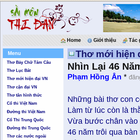
Home
Giới thiệu
Tác 
Thơ mới hiện 
Menu
Thơ Bảy Chữ Tám Câu
Nhìn Lại 46 Năm
Thơ Lục Bát
Phạm Hồng Ân
*
đăn
Thơ mới hiện đại VN
Thơ cận đại VN
Thơ tân hình thức
Những bài thơ con 
Cổ thi Việt Nam
Làm từ lúc còn là t
Đường thi Việt Nam
Vừa bước chân vào
Cổ Thi Trung Quốc
Đường thi Trung Quốc
46 năm trôi qua bàn 
Thơ các nước ngoài