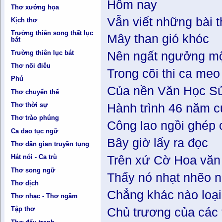
Hôm nay
Thơ xướng họa
Vẫn viết những bài 
Kịch thơ
Trường thiên song thất lục
Mây than gió khóc
bát
Trường thiên lục bát
Nên ngất ngưởng mộ
Thơ nối điêu
Trong cõi thi ca me
Phú
Của nền Văn Học Sử
Thơ chuyển thể
Thơ thời sự
Hành trình 46 năm 
Thơ trào phúng
Công lao ngồi ghép 
Ca dao tục ngữ
Bây giờ lấy ra đọc
Thơ dân gian truyền tụng
Hát nói - Ca trù
Trên xứ Cờ Hoa văn
Thơ song ngữ
Thấy nó nhạt nhẽo 
Thơ dịch
Chẳng khác nào loạ
Thơ nhạc - Thơ ngâm
Tập thơ
Chủ trương của các 