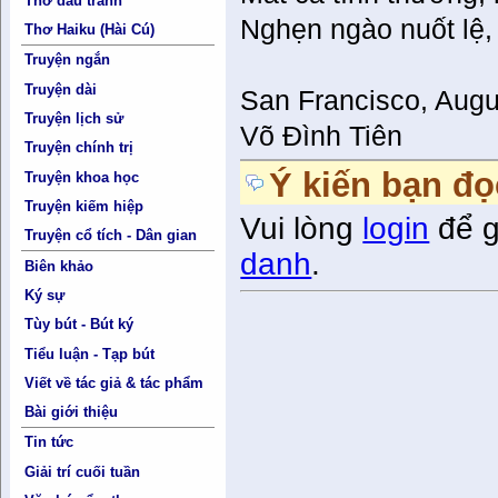
Thơ đấu tranh
Nghẹn ngào nuốt lệ
Thơ Haiku (Hài Cú)
Truyện ngắn
Truyện dài
San Francisco, Augu
Truyện lịch sử
Võ Đình Tiên
Truyện chính trị
Ý kiến bạn đọ
Truyện khoa học
Truyện kiếm hiệp
Vui lòng
login
để g
Truyện cổ tích - Dân gian
danh
.
Biên khảo
Ký sự
Tùy bút - Bút ký
Tiểu luận - Tạp bút
Viết về tác giả & tác phẩm
Bài giới thiệu
Tin tức
Giải trí cuối tuần