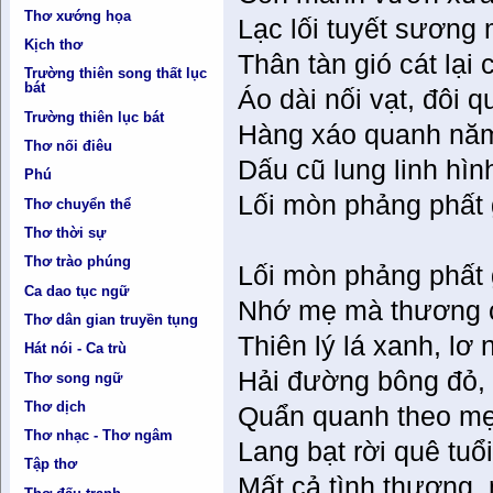
Thơ xướng họa
Lạc lối tuyết sương
Kịch thơ
Thân tàn gió cát lại
Trường thiên song thất lục
bát
Áo dài nối vạt, đôi 
Trường thiên lục bát
Hàng xáo quanh nă
Thơ nối điêu
Dấu cũ lung linh hìn
Phú
Lối mòn phảng phất
Thơ chuyển thể
Thơ thời sự
Thơ trào phúng
Lối mòn phảng phất
Ca dao tục ngữ
Nhớ mẹ mà thương 
Thơ dân gian truyền tụng
Thiên lý lá xanh, lơ 
Hát nói - Ca trù
Hải đường bông đỏ,
Thơ song ngữ
Thơ dịch
Quẩn quanh theo mẹ 
Thơ nhạc - Thơ ngâm
Lang bạt rời quê tuổ
Tập thơ
Mất cả tình thương, 