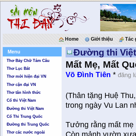
Home
Giới thiệu
Tác 
Đường thi Việ
Menu
Thơ Bảy Chữ Tám Câu
Mất Mẹ, Mất Q
Thơ Lục Bát
Võ Đình Tiên
*
đăng l
Thơ mới hiện đại VN
Thơ cận đại VN
Thơ tân hình thức
(Thân tặng Huệ Thu
Cổ thi Việt Nam
trong ngày Vu Lan 
Đường thi Việt Nam
Cổ Thi Trung Quốc
Tưởng rằng mất mẹ 
Đường thi Trung Quốc
Thơ các nước ngoài
Còn mảnh vườn xưa