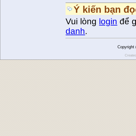
Ý kiến bạn đọ
Vui lòng
login
để g
danh
.
Copyright
Create