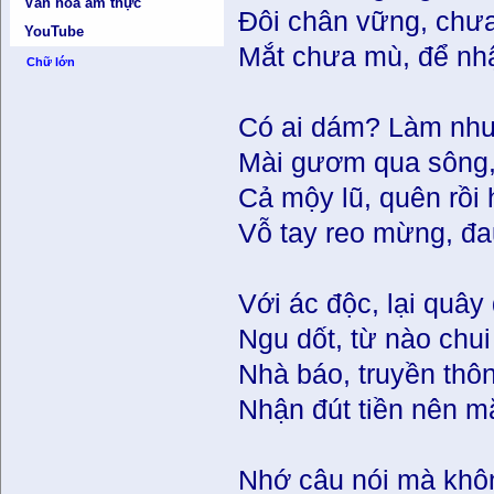
Văn hóa ẩm thực
Đôi chân vững, chưa
YouTube
Mắt chưa mù, để nh
Chữ lớn
Có ai dám? Làm như
Mài gươm qua sông, 
Cả mộy lũ, quên rồi
Vỗ tay reo mừng, đ
Với ác độc, lại quây
Ngu dốt, từ nào chui 
Nhà báo, truyền th
Nhận đút tiền nên m
Nhớ câu nói mà khôn