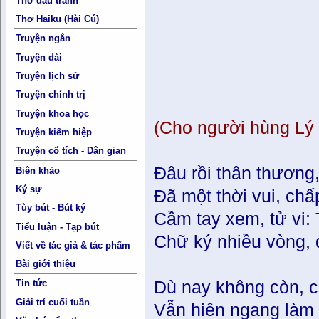
Thơ đấu tranh
Thơ Haiku (Hài Cú)
Truyện ngắn
Truyện dài
Truyện lịch sử
Truyện chính trị
Truyện khoa học
(Cho người hùng Lý
Truyện kiếm hiệp
Truyện cổ tích - Dân gian
Đâu rồi thân thươn
Biên khảo
Ký sự
Đã một thời vui, chấ
Tùy bút - Bút ký
Cầm tay xem, tử vi:
Tiểu luận - Tạp bút
Chữ ký nhiều vòng, đ
Viết về tác giả & tác phẩm
Bài giới thiệu
Dù nay không còn, c
Tin tức
Giải trí cuối tuần
Vẫn hiên ngang làm 