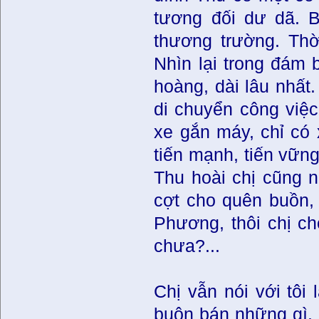
tương đối dư dã. B
thương trường. Th
Nhìn lại trong đám 
hoàng, dài lâu nhất
di chuyển công việc
xe gắn máy, chỉ có 
tiến mạnh, tiến vữ
Thu hoài chị cũng ng
cợt cho quên buồn, 
Phương, thôi chị c
chưa?...
Chị vẫn nói với tôi 
buôn bán những gì. M