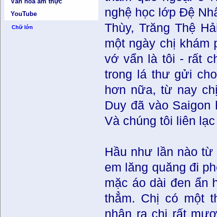
Văn hóa ẩm thực
nghệ học lớp Đệ Nh
YouTube
Thùy, Trăng Thệ Hải
Chữ lớn
một ngày chị khám p
vớ vẩn là tôi - rất 
trong lá thư gửi ch
hơn nữa, từ nay chị
Duy đã vào Saigon h
Và chúng tôi liên lạ
Hầu như lần nào từ 
em lăng quăng đi phố
mặc áo dài đen ẩn h
thẳm. Chị có một t
nhận ra chị rất mượt