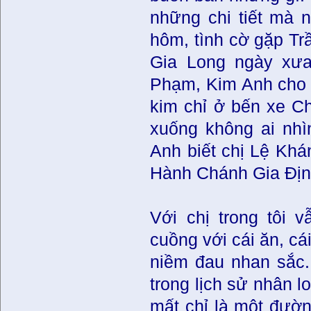
những chi tiết mà 
hôm, tình cờ gặp Trầ
Gia Long ngày xưa
Phạm, Kim Anh cho b
kim chỉ ở bến xe Ch
xuống không ai nhì
Anh biết chị Lệ Khán
Hành Chánh Gia Định 
Với chị trong tôi 
cuồng với cái ăn, c
niềm đau nhan sắc. 
trong lịch sử nhân l
mất chỉ là một đường