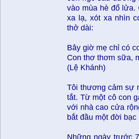
vào mùa hè đổ lửa. 
xa lạ, xót xa nhìn c
thở dài:
Bây giờ mẹ chỉ có c
Con thơ thơm sữa, m
(Lệ Khánh)
Tôi thương cảm sự n
tắt. Từ một cô con g
với nhà cao cửa rộn
bắt đầu một đời bạc 
Những ngày trước 75