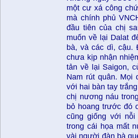
một cư xá công chứ
mà chính phủ VNCH 
đầu tiên của chị sa
muốn về lại Dalat 
bà, và các dì, cậu. 
chưa kịp nhận nhiệm 
tản về lại Saigon, 
Nam rút quân. Mọi 
với hai bàn tay trắn
chị nương náu trong
bỏ hoang trước đó 
cũng giống với nỗi
trong cái họa mất n
vài người đàn bà que