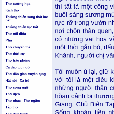
Thơ xướng họa
thì tất tả một công 
Kịch thơ
buổi sáng sương mù 
Trường thiên song thất lục
bát
rực rỡ trong vườn nh
Trường thiên lục bát
nơi chốn thân quen
Thơ nối điêu
có những vạt hoa và
Phú
một thời gắn bó, dấu
Thơ chuyển thể
Thơ thời sự
Khánh, người chị vă
Thơ trào phúng
Ca dao tục ngữ
Tôi muốn ủ lại, giữ 
Thơ dân gian truyền tụng
với tôi là một điều
Hát nói - Ca trù
những người thân của
Thơ song ngữ
Thơ dịch
hòan cảnh bi thương
Thơ nhạc - Thơ ngâm
Giang, Chủ Biên Tạp
Tập thơ
Sống khoản tiền n