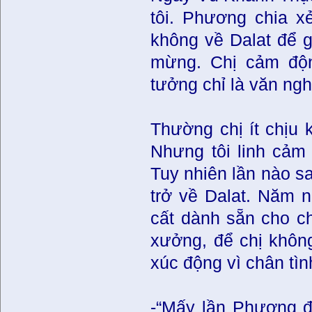
tôi. Phương chia x
không về Dalat để 
mừng. Chị cảm độn
tưởng chỉ là văn ng
Thường chị ít chịu 
Nhưng tôi linh cảm 
Tuy nhiên lần nào sau
trở về Dalat. Năm n
cất dành sẵn cho c
xưởng, để chị khôn
xúc động vì chân tình
-“Mấy lần Phương đi