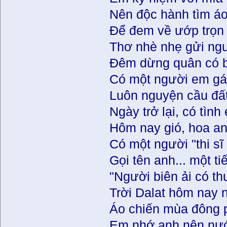
Nên độc hành tìm á
Để đem về ướp trọn
Thơ nhè nhẹ gửi ngườ
Đêm dừng quân có b
Có một người em gá
Luôn nguyện cầu đất
Ngày trở lại, có tìn
Hôm nay gió, hoa an
Có một người "thi sĩ
Gọi tên anh... một ti
"Người biên ải có t
Trời Dalat hôm nay 
Áo chiến mùa đông 
Em nhớ anh nên nư