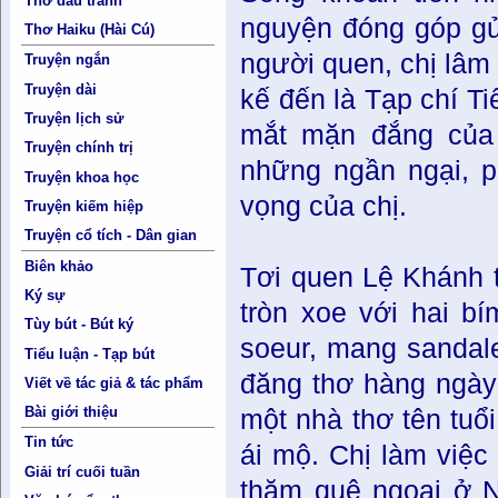
Thơ đấu tranh
nguyện đóng góp gửi
Thơ Haiku (Hài Cú)
người quen, chị lâm 
Truyện ngắn
Truyện dài
kế đến là Tạp chí Ti
Truyện lịch sử
mắt mặn đắng của 
Truyện chính trị
những ngần ngại, p
Truyện khoa học
vọng của chị.
Truyện kiếm hiệp
Truyện cổ tích - Dân gian
Biên khảo
Tơi quen Lệ Khánh t
Ký sự
tròn xoe với hai b
Tùy bút - Bút ký
soeur, mang sandal
Tiểu luận - Tạp bút
đăng thơ hàng ngày 
Viết về tác giả & tác phẩm
Bài giới thiệu
một nhà thơ tên tuổi
Tin tức
ái mộ. Chị làm việ
Giải trí cuối tuần
thăm quê ngoại ở 