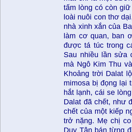
tấm lòng có còn giữ
loài nuôi con thơ dạ
nhà xinh xắn của Ba
làm cơ quan, ban 
được tá túc trong c
Sau nhiều lần sửa 
mà Ngô Kim Thu và 
Khoảng trời Dalat 
mimosa bị đọng lại t
hắt lạnh, cái se lòn
Dalat đã chết, như 
chết của một kiếp ng
trở nặng. Mẹ chị co
Duy Tân bán từng đi