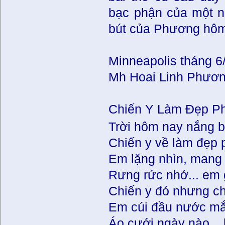
bạc phận của một n
bút của Phương hôm 
Minneapolis tháng 6
Mh Hoai Linh Phươ
Chiến Y Làm Đẹp P
Trời hôm nay nắng b
Chiến y về làm đẹp
Em lặng nhìn, mang 
Rưng rức nhớ... em
Chiến y đó nhưng chỉ
Em cúi đầu nước mắ
Áo cưới ngày nào...