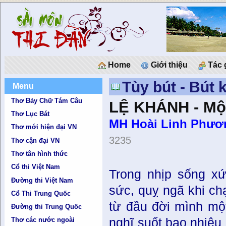
Home
Giới thiệu
Tác 
Tùy bút - Bút 
Menu
Thơ Bảy Chữ Tám Câu
LỆ KHÁNH - Một
Thơ Lục Bát
MH Hoài Linh Phươ
Thơ mới hiện đại VN
3235
Thơ cận đại VN
Thơ tân hình thức
Cổ thi Việt Nam
Trong nhịp sống xứ
Đường thi Việt Nam
sức, quỵ ngã khi ch
Cổ Thi Trung Quốc
từ đầu đời mình mộ
Đường thi Trung Quốc
nghĩ suốt bao nhiêu
Thơ các nước ngoài