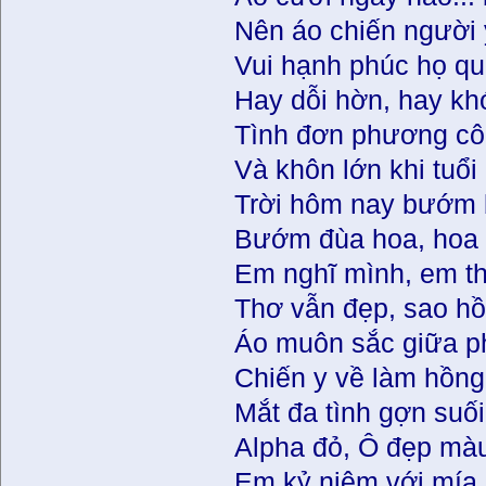
Nên áo chiến người
Vui hạnh phúc họ q
Hay dỗi hờn, hay kh
Tình đơn phương cô
Và khôn lớn khi tuổi
Trời hôm nay bướm 
Bướm đùa hoa, hoa 
Em nghĩ mình, em th
Thơ vẫn đẹp, sao h
Áo muôn sắc giữa p
Chiến y về làm hồn
Mắt đa tình gợn suối
Alpha đỏ, Ô đẹp màu
Em kỷ niệm với mía 