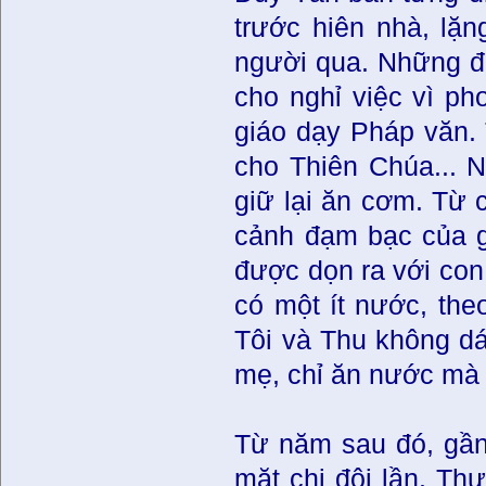
trước hiên nhà, lặn
người qua. Những đ
cho nghỉ việc vì p
giáo dạy Pháp văn. 
cho Thiên Chúa... N
giữ lại ăn cơm. Từ c
cảnh đạm bạc của g
được dọn ra với con
có một ít nước, the
Tôi và Thu không d
mẹ, chỉ ăn nước mà t
Từ năm sau đó, gần 
mặt chị đôi lần. Th