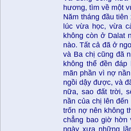
hương, tìm về một vù
Năm tháng đầu tiên 
lúc vừa học, vừa c
không còn ở Dalat n
nào. Tất cả đã ở ngoà
và Ba chị cũng đã n
không thể đền đáp 
mãn phần vì nợ nần 
ngồi dậy được, và đ
nữa, sao đất trời,
nần của chị lên đến 
trốn nợ nên không thể
chẳng bao giờ hờn v
ngày xưa những lần