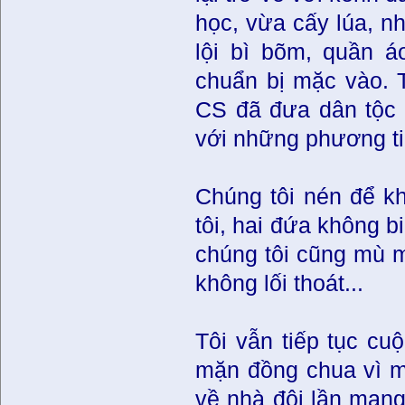
học, vừa cấy lúa, n
lội bì bõm, quần á
chuẩn bị mặc vào. 
CS đã đưa dân tộc t
với những phương tiệ
Chúng tôi nén để k
tôi, hai đứa không b
chúng tôi cũng mù mị
không lối thoát...
Tôi vẫn tiếp tục cu
mặn đồng chua vì ma
về nhà đôi lần man