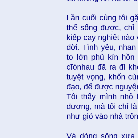
Lần cuối cùng tôi gặ
thể sống được, chỉ 
kiếp cay nghiệt nào
đời. Tình yêu, nhan
to lớn phủ kín hồn
cĩónhau đã ra đi kh
tuyệt vọng, khốn cùn
đạo, để được nguyệ
Tôi thấy mình nhỏ 
dương, mà tôi chỉ l
như gió vào nhà trốn
Và dòng sông xưa đ