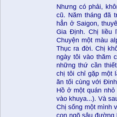
Nhưng có phải, khô
cũ. Năm tháng đã tr
hẳn ở Saigon, thuy
Gia Định. Chị liều 
Chuyện một màu al
Thục ra đời. Chị kh
ngày tôi vào thăm 
những thứ cần thiế
chị tôi chỉ gặp một 
ăn tối cùng với Đi
Hồ ở một quán nhỏ 
vào khuya...). Và sa
Chị sống một mình v
con ngõ sâu đường 