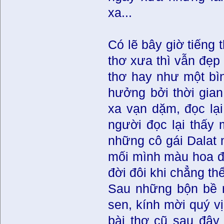
xa...
Có lẽ bây giờ tiếng
thơ xưa thì vẫn đẹp 
thơ hay như một bì
hưởng bởi thời gia
xa vạn dặm, đọc lạ
người đọc lại thấy
những cô gái Dalat 
mối mình màu hoa đ
đời đôi khi chẳng thể
Sau những bộn bề n
sen, kính mời quý v
bài thơ cũ sau đây