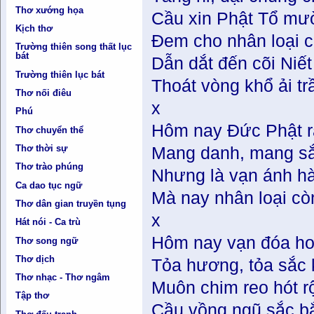
Thơ xướng họa
Cầu xin Phật Tổ mư
Kịch thơ
Đem cho nhân loại 
Trường thiên song thất lục
bát
Dẫn dắt đến cõi Niết
Trường thiên lục bát
Thoát vòng khổ ải tr
Thơ nối điêu
x
Phú
Hôm nay Đức Phật r
Thơ chuyển thể
Thơ thời sự
Mang danh, mang sắ
Thơ trào phúng
Nhưng là vạn ánh h
Ca dao tục ngữ
Mà nay nhân loại c
Thơ dân gian truyền tụng
x
Hát nói - Ca trù
Hôm nay vạn đóa ho
Thơ song ngữ
Thơ dịch
Tỏa hương, tỏa sắc 
Thơ nhạc - Thơ ngâm
Muôn chim reo hót r
Tập thơ
Cầu vồng ngũ sắc bắt