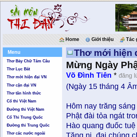
Home
Giới thiệu
Tác 
Thơ mới hiện 
Menu
Thơ Bảy Chữ Tám Câu
Mừng Ngày Phậ
Thơ Lục Bát
Võ Đình Tiên
*
đăng l
Thơ mới hiện đại VN
(Ngày 15 tháng 4 Âm 
Thơ cận đại VN
Thơ tân hình thức
Cổ thi Việt Nam
Hôm nay trăng sáng
Đường thi Việt Nam
Phật đài tỏa ngát tr
Cổ Thi Trung Quốc
Hào quang đuốc tuệ
Đường thi Trung Quốc
Thơ các nước ngoài
Tăng ni, đại chúng 