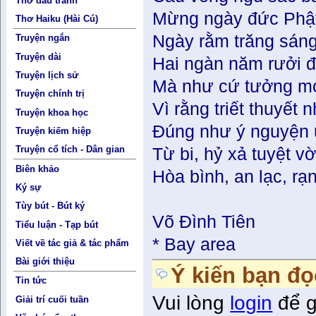
Thơ đấu tranh
Mừng ngày đức Phật 
Thơ Haiku (Hài Cú)
Ngày rằm trăng sáng,
Truyện ngắn
Truyện dài
Hai ngàn năm rưởi đã
Truyện lịch sử
Mà như cứ tưởng mớ
Truyện chính trị
Vì rằng triết thuyết
Truyện khoa học
Đúng như ý nguyện 
Truyện kiếm hiệp
Truyện cổ tích - Dân gian
Từ bi, hỷ xả tuyệt vờ
Biên khảo
Hòa bình, an lạc, r
Ký sự
Tùy bút - Bút ký
Võ Đình Tiên
Tiểu luận - Tạp bút
* Bay area
Viết về tác giả & tác phẩm
Bài giới thiệu
Ý kiến bạn đọ
Tin tức
Vui lòng
login
để g
Giải trí cuối tuần