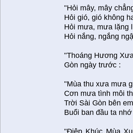
"Hỏi mây, mây chẳn
Hỏi gió, gió không h
Hỏi mưa, mưa lặng 
Hỏi nắng, ngắng ngậ
"Thoáng Hương Xưa" 
Gòn ngày trước :
"Mùa thu xưa mưa gi
Cơn mưa tình môi t
Trời Sài Gòn bên em
Buổi ban đầu ta nhớ
"Điệp Khúc Mùa Xuâ