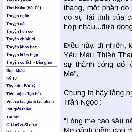
Thơ đấu tranh
thang, một phần do 
Thơ Haiku (Hài Cú)
do sự tài tình của 
Truyện ngắn
Truyện dài
hợp nhau...đưa dòng
Truyện lịch sử
Truyện chính trị
Điều này, dĩ nhiên, 
Truyện khoa học
Yêu Màu Thiên Than
Truyện kiếm hiệp
Truyện cổ tích - Dân gian
sự thành công đó, 
Biên khảo
Mẹ".
Ký sự
Tùy bút - Bút ký
Chúng ta hãy lắng ng
Tiểu luận - Tạp bút
Trần Ngọc :
Viết về tác giả & tác phẩm
Bài giới thiệu
Tin tức
"Lòng mẹ cao sâu nà
Giải trí cuối tuần
Mẹ gánh niềm đau c