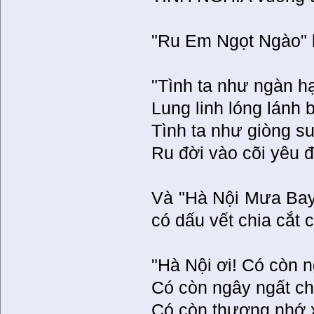
"Ru Em Ngọt Ngào" l
"Tình ta như ngàn h
Lung linh lóng lánh
Tình ta như giòng s
Ru đời vào cõi yêu đ
Và "Hà Nội Mưa Bay"
có dấu vết chia cắt c
"Hà Nội ơi! Có còn 
Có còn ngây ngất ch
Có còn thương nhớ xa