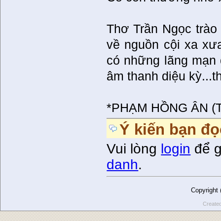
Thơ Trần Ngọc trào
về nguồn cội xa xưa
có những lãng mạn đ
âm thanh diệu kỳ...
*PHẠM HỒNG ÂN (T
Ý kiến bạn đọ
Vui lòng
login
để g
danh
.
Copyright
Create