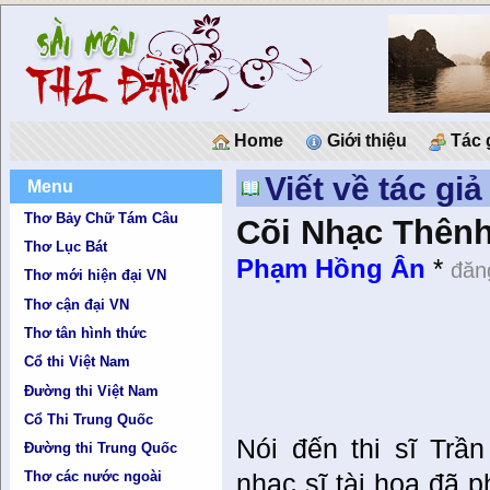
Home
Giới thiệu
Tác 
Viết về tác gi
Menu
Thơ Bảy Chữ Tám Câu
Cõi Nhạc Thên
Thơ Lục Bát
Phạm Hồng Ân
*
đăn
Thơ mới hiện đại VN
Thơ cận đại VN
Thơ tân hình thức
Cổ thi Việt Nam
Đường thi Việt Nam
Cổ Thi Trung Quốc
Nói đến thi sĩ Trầ
Đường thi Trung Quốc
Thơ các nước ngoài
nhạc sĩ tài hoa đã p