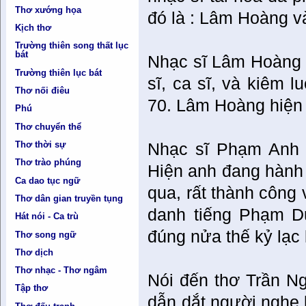
Thơ xướng họa
đó là : Lâm Hoàng 
Kịch thơ
Trường thiên song thất lục
bát
Nhạc sĩ Lâm Hoàng đ
Trường thiên lục bát
sĩ, ca sĩ, và kiêm l
Thơ nối điêu
70. Lâm Hoàng hiện 
Phú
Thơ chuyển thể
Thơ thời sự
Nhạc sĩ Phạm Anh D
Thơ trào phúng
Hiện anh đang hành
Ca dao tục ngữ
qua, rất thành công
Thơ dân gian truyền tụng
danh tiếng Phạm D
Hát nói - Ca trù
đúng nửa thế kỷ lạc l
Thơ song ngữ
Thơ dịch
Thơ nhạc - Thơ ngâm
Nói đến thơ Trần Ng
Tập thơ
dẫn dắt người nghe 