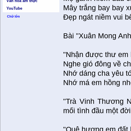
Văn hóa ẩm thực
Mây trắng bay bay x
YouTube
Đẹp ngát niềm vui bê
Chữ lớn
Bài "Xuân Mong Anh
"Nhận được thư em b
Nghe gió đông về chợ
Nhớ dáng cha yêu t
Nhớ má em hồng nhớ
"Trà Vinh Thương 
mối tình đầu một đời
"Quê hương em đất 